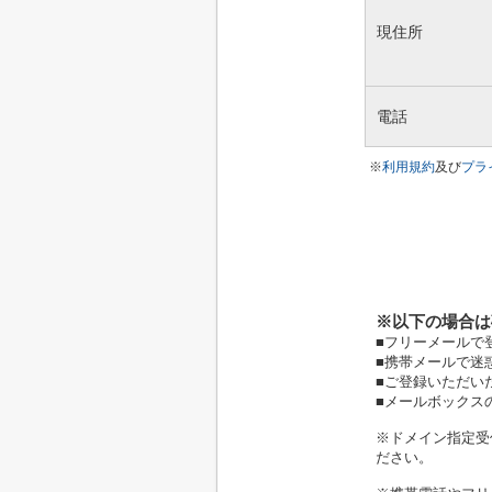
現住所
電話
※
利用規約
及び
プラ
※以下の場合は
■フリーメールで
■携帯メールで迷
■ご登録いただい
■メールボックス
※ドメイン指定受信
ださい。