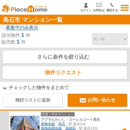
ログイン
お問合せ
電話する
高石市 マンション一覧
募集中のみ表示
1
該当物件
件
1
販売数
件
さらに条件を絞り込む
物件リクエスト
チェックした物件をまとめて
検討リストに追加
お問い合わせ
売買｜中古マンション
アプラたかいし・ローレルコート高石
南海本線
「
高石
」駅 徒歩1分
南海高師浜線
「
高師浜
」駅 徒歩13分