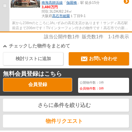
南海高師浜線
「
伽羅橋
」駅 徒歩15分
3,480万円
間取:
3LDK/82.24㎡
大阪府
高石市
綾園
１丁目9-1
家から238mのところにJAいずみの高石支店があります！サンディ高石駅
前店まで206mです！TVインターフォン付きの物件です！高石市での新生
活なら、オススメのエリアは南海本線高石周辺...
該当公開件数
1
件 販売数
1
件
1-1
件表示
チェックした物件をまとめて
検討リストに追加
お問い合わせ
無料会員登録はこちら
公開物件数：
0
件
会員登録
会員物件数：
0
件
さらに条件を絞り込む
物件リクエスト