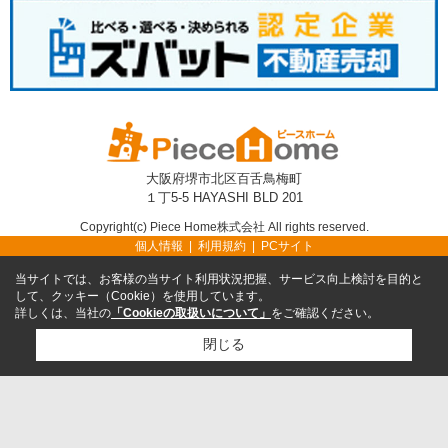
大阪府堺市北区百舌鳥梅町
１丁5-5 HAYASHI BLD 201
Copyright(c) Piece Home株式会社 All rights reserved.
個人情報
利用規約
PCサイト
当サイトでは、お客様の当サイト利用状況把握、サービス向上検討を目的と
して、クッキー（Cookie）を使用しています。
詳しくは、当社の
「Cookieの取扱いについて」
をご確認ください。
閉じる
TEL
無料売却査定
TOP
検討リスト追加
お問い合わせ