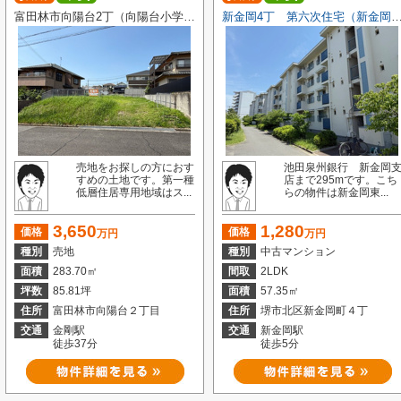
富田林市向陽台2丁（向陽台小学校）
新金岡4丁 第六次住宅（新金岡東
売地をお探しの方におす
池田泉州銀行 新金岡
すめの土地です。第一種
店まで295mです。こち
低層住居専用地域はス...
らの物件は新金岡東...
3,650
1,280
価格
価格
万円
万円
種別
売地
種別
中古マンション
面積
283.70㎡
間取
2LDK
坪数
85.81坪
面積
57.35㎡
住所
富田林市向陽台２丁目
住所
堺市北区新金岡町４丁
交通
金剛駅
交通
新金岡駅
徒歩37分
徒歩5分