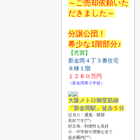
～ご売却依頼いた
だきました～
分譲公団！
希少な1階部分♪
【売買】
新金岡４丁３番住宅
８棟１階
１２８０
万円
（新金岡東小学校）
大阪メトロ御堂筋線
『新金岡駅』徒歩
５
分
日当り・通風・
眺望
良好です(^^♪
好立地・利便性も良好
小・中学校や
買物
も
全て
徒歩圏内(^^♪