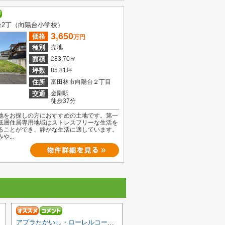
台2丁（向陽台小学校）
3,650
価格
万円
種別
売地
面積
283.70㎡
坪数
85.81坪
住所
富田林市向陽台２丁目
交通
金剛駅
徒歩37分
地をお探しの方におすすめの土地です。第一
低層住居専用地域はストレスフリーな生活を
ることができ、静かな生活に適しています。
や...
アプラたかいし・ローレルコート高石