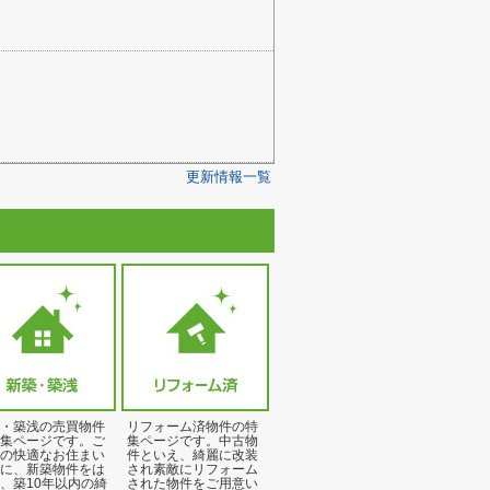
更新情報一覧
・築浅の売買物件
リフォーム済物件の特
集ページです。ご
集ページです。中古物
の快適なお住まい
件といえ、綺麗に改装
に、新築物件をは
され素敵にリフォーム
、築10年以内の綺
された物件をご用意い