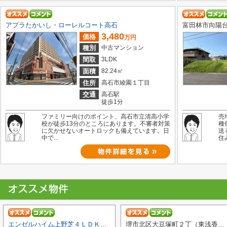
アプラたかいし・ローレルコート高石
富田林市向陽
3,480
価格
万円
種別
中古マンション
間取
3LDK
面積
82.24㎡
住所
高石市綾園１丁目
交通
高石駅
徒歩1分
ファミリー向けのポイント、高石市立清高小学
売
校が徒歩13分のところにあります。不審者対策
種
に欠かせないオートロックも備えています。日
送
中で...
住み
エンゼルハイム上野芝４ＬＤＫ（西百舌鳥小学校）
堺市北区大豆塚町２丁（東浅香山小学校）