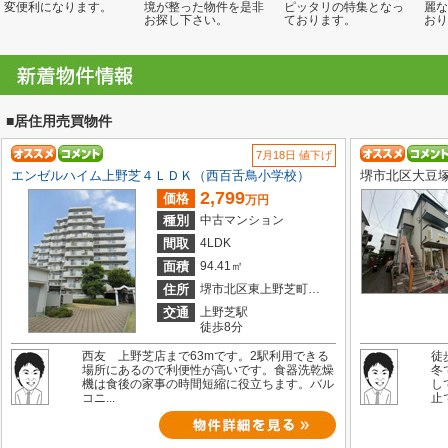
変便利になります。
境が整った物件を是非
ピッタリの特集となっ
麗な
お探し下さい。
ております。
おり
■居住用売買物件
7月18日 値下げ
エンゼルハイム上野芝４ＬＤＫ（西百舌鳥小学校）
堺市北区大豆
2,799
価格
万円
種別
中古マンション
間取
4LDK
面積
94.41㎡
住所
堺市北区東上野芝町２丁
交通
上野芝駅
徒歩8分
西友 上野芝店まで63mです。2駅利用できる
徒
場所にあるので利便性が高いです。食器洗乾燥
冬
機は食後の家事の時間短縮に役立ちます。バル
し
コニ...
止で