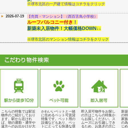
※堺市北区の一戸建て情報はコチラをクリック
2026-07-19
【売買・マンション】（西百舌鳥小学校）
ルーフバルコニー付き
！
新築未入居物件！大幅価格DOWN↓↓
※堺市北区のマンション情報はコチラをクリック
こちらの特集では駅近
かわいいペットと一緒
即入居可物件をお探し
新築
物件のご紹介しており
に住めるペット可賃貸
の方はこちらの特集か
の特
ます。駅から近けれ
特集です。ペット用の
らお探しください。ス
家族
ば、朝の通勤・通学や
設備などもあり、ペッ
ムーズにお引越しでき
の為
遠方へのお出かけが大
トにとっても快適な環
るため、お急ぎの方に
じめ