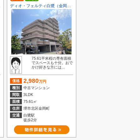
小学校）
ディオ・フェルティ白鷺（金岡南小学校）
支
75.61平米程の専有面積
でスペースも十分。おで
かけ好きな方には...
2,980
価格
万円
種別
中古マンション
間取
3LDK
面積
75.61㎡
住所
堺市北区金岡町
交通
白鷺駅
徒歩2分