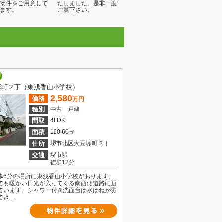
物件をご用意して
たしました。是非一度
ます。
ご覧下さい。
塚町２丁（東浅香山小学校）
2,580
価格
万円
種別
中古一戸建
間取
4LDK
面積
120.60㎡
住所
堺市北区大豆塚町２丁
交通
堺市駅
徒歩12分
歩6分の場所に東浅香山小学校があります。
でも暖かい日光が入ってくる南西側道路に面
ています。シャワー付き洗面台は水はねが防
き...