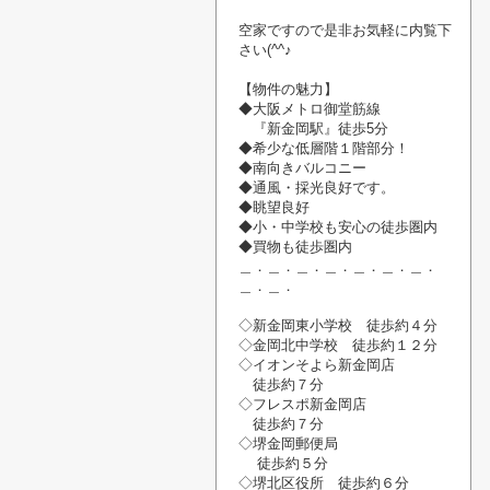
空家です
ので
是非お気軽に内覧
下
さい
(^^♪
【物件の魅力】
◆大阪メトロ御堂筋線
『新金岡駅』
徒歩5分
◆希少な低層階１階部分！
◆南向きバルコニー
◆通風・
採光良好です。
◆眺望良好
◆小・中学校も安心の徒歩圏内
◆買物も徒歩圏内
＿．＿．＿．＿．＿．＿．＿．
＿．＿．
◇新金岡東小学校 徒歩約４分
◇金岡北中学校 徒歩約１２分
◇イオンそよら新金岡店
徒歩約７分
◇フレスポ新金岡店
徒歩約７分
◇堺金岡郵便局
徒歩約５分
◇堺北区役所
徒歩約６分