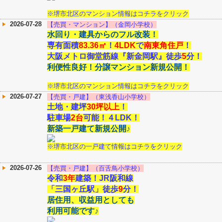
※堺市北区のマンション情報はコチラをクリック
2026-07-28
【売買・マンション】（金岡小学校）
水回り・建具からのフル改装！
専有面積
83.36
㎡
！
4LDK
で
南東角住戸
！
大阪メトロ御堂筋線『新金岡駅』徒歩
5
分！
利便性良好！分譲マンション新規公開！
※堺市北区のマンション情報はコチラをクリック
2026-07-27
【売買・戸建】（東浅香山小学校）
土地・建坪
30坪以上
！
駐車場
2台
可能！４LDK！
新築一戸建て新規公開♪
※堺市北区の一戸建て情報はコチラをクリック
2026-07-26
【売買・戸建】（百舌鳥小学校）
令和
3年
建築！JR阪和線
「三国ヶ丘駅」徒歩
9
分！
居住用、収益用としても
利用可能です♪