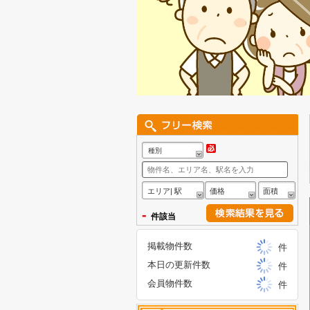
種別
エリア| 駅
価格
面積
-
件該当
掲載物件数
件
本日の更新件数
件
会員物件数
件