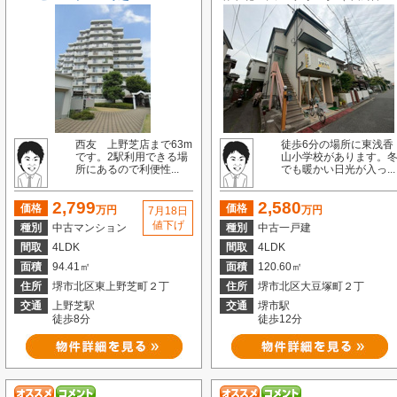
西友 上野芝店まで63m
徒歩6分の場所に東浅香
です。2駅利用できる場
山小学校があります。
所にあるので利便性...
でも暖かい日光が入っ...
2,799
2,580
価格
価格
万円
万円
7月18日
値下げ
種別
中古マンション
種別
中古一戸建
間取
4LDK
間取
4LDK
面積
94.41㎡
面積
120.60㎡
住所
堺市北区東上野芝町２丁
住所
堺市北区大豆塚町２丁
交通
上野芝駅
交通
堺市駅
徒歩8分
徒歩12分