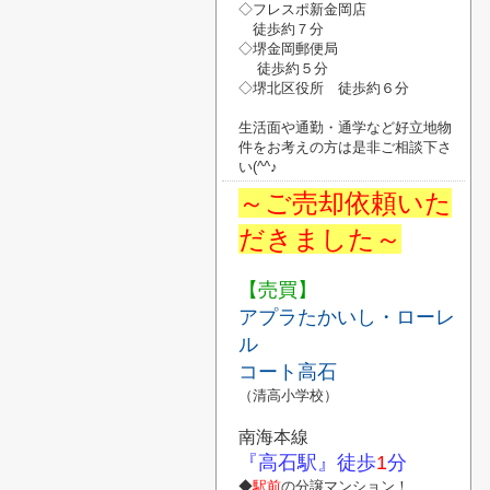
◇フレスポ新金岡店
徒歩約７分
◇堺金岡郵便局
徒歩約５分
◇堺北区役所
徒歩約６分
生活面や通勤・通学など好立地物
件
を
お考えの方は是非ご相談下さ
い
(^^♪
～ご売却依頼いた
だきました～
【売買】
アプラたかいし・ローレ
ル
コート高石
（清高小学校）
南海本線
『高石駅』
徒歩
1
分
◆
駅前
の分譲マンション！