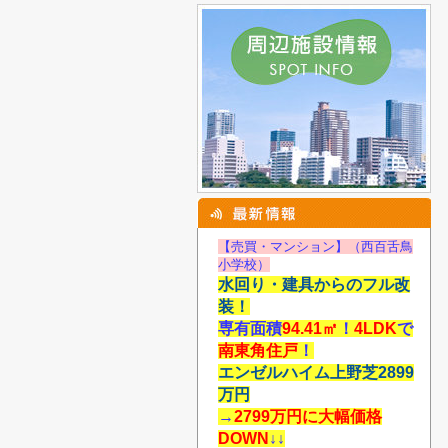
【売買・マンション】（西百舌鳥
小学校）
水回り・建具からのフル改
装！
専有面積
94.41
㎡
！
4LDK
で
南東角住戸
！
エンゼルハイム上野芝2899
万円
→
2799万円に大幅価格
DOWN
↓↓