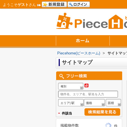
ようこそ
ゲスト
さん
Piecehome(ピースホーム)
>
サイトマッ
サイトマップ
種別
エリア| 駅
価格
面積
-
件該当
掲載物件数
件