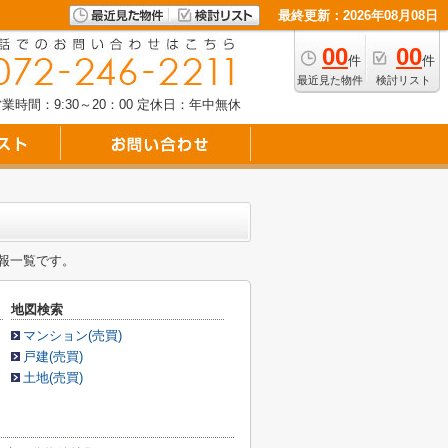
最終更新：2026年08月08日
00
00
件
件
最近見た物件
検討リスト
業時間：9:30～20：00
定休日：年中無休
報一覧です。
地図検索
マンション(売買)
戸建(売買)
土地(売買)