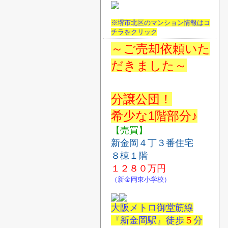
※堺市北区のマンション情報はコ
チラをクリック
～ご売却依頼いた
だきました～
分譲公団！
希少な1階部分♪
【売買】
新金岡４丁３番住宅
８棟１階
１２８０
万円
（新金岡東小学校）
大阪メトロ御堂筋線
『新金岡駅』徒歩
５
分