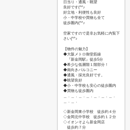
日当り・通風・
眺望
良好です(^^♪
好立地・利便性も良好
小・中学校や
買物
も
全て
徒歩圏内(^^♪
空家です
ので
是非お気軽に内覧
下
さい
(^^♪
【物件の魅力】
◆大阪メトロ御堂筋線
『新金岡駅』
徒歩5分
◆希少な低層階１階部分！
◆南向きバルコニー
◆通風・
採光良好です。
◆眺望良好
◆小・中学校も安心の徒歩圏内
◆買物も徒歩圏内
＿．＿．＿．＿．＿．＿．＿．
＿．＿．
◇新金岡東小学校 徒歩約４分
◇金岡北中学校 徒歩約１２分
◇イオンそよら新金岡店
徒歩約７分