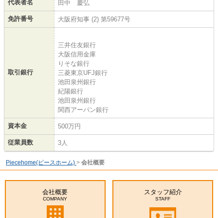
代表者名
田中 慶弘
免許番号
大阪府知事 (2) 第59677号
三井住友銀行
大阪信用金庫
りそな銀行
取引銀行
三菱東京UFJ銀行
池田泉州銀行
紀陽銀行
池田泉州銀行
関西アーバン銀行
資本金
500万円
従業員数
3人
Piecehome(ピースホーム)
>
会社概要
会社概要
スタッフ紹介
COMPANY
STAFF