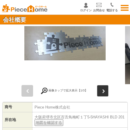
ログイン
お問合せ
電話する
会社概要
前
次
画像タップで拡大表示【
1
/3】
商号
Piece Home株式会社
大阪府堺市北区百舌鳥梅町１丁5-5HAYASHI BLD 201
所在地
地図を確認する