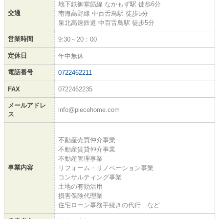
地下鉄御堂筋線 なかもず駅 徒歩6分
交通
南海高野線 中百舌鳥駅 徒歩5分
泉北高速鉄道 中百舌鳥駅 徒歩5分
営業時間
9:30～20：00
定休日
年中無休
電話番号
0722462211
FAX
0722462235
メールアドレ
info@piecehome.com
ス
不動産売買仲介事業
不動産賃貸仲介事業
不動産管理事業
事業内容
リフォーム・リノベーション事業
コンサルティング事業
土地の有効活用
損害保険代理業
住宅ローン事務手続きの代行 など