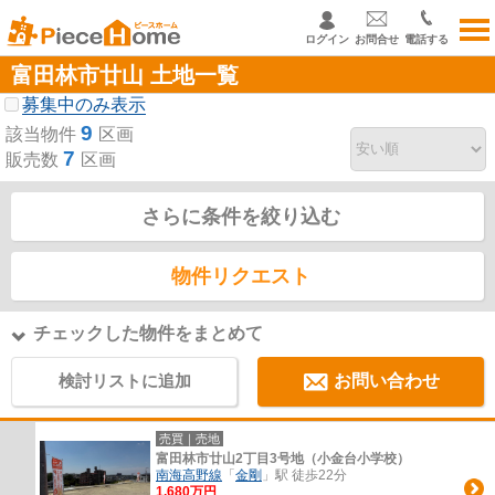
ログイン
お問合せ
電話する
富田林市廿山 土地一覧
募集中のみ表示
9
該当物件
区画
7
販売数
区画
さらに条件を絞り込む
物件リクエスト
チェックした物件をまとめて
検討リストに追加
お問い合わせ
売買｜売地
富田林市廿山2丁目3号地（小金台小学校）
南海高野線
「
金剛
」駅 徒歩22分
1,680万円