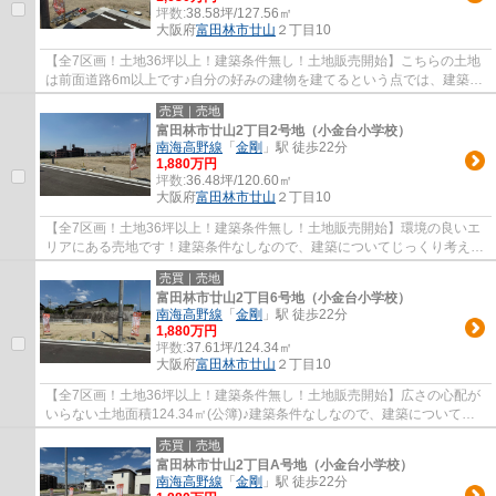
坪数:
38.58坪/127.56㎡
大阪府
富田林市
廿山
２丁目10
【全7区画！土地36坪以上！建築条件無し！土地販売開始】こちらの土地
は前面道路6m以上です♪自分の好みの建物を建てるという点では、建築条
件のない土地がイチオシですよ♪土地をお探し...
売買｜売地
富田林市廿山2丁目2号地（小金台小学校）
南海高野線
「
金剛
」駅 徒歩22分
1,880万円
坪数:
36.48坪/120.60㎡
大阪府
富田林市
廿山
２丁目10
【全7区画！土地36坪以上！建築条件無し！土地販売開始】環境の良いエ
リアにある売地です！建築条件なしなので、建築についてじっくり考えら
れるというメリットがあります！立地する第...
売買｜売地
富田林市廿山2丁目6号地（小金台小学校）
南海高野線
「
金剛
」駅 徒歩22分
1,880万円
坪数:
37.61坪/124.34㎡
大阪府
富田林市
廿山
２丁目10
【全7区画！土地36坪以上！建築条件無し！土地販売開始】広さの心配が
いらない土地面積124.34㎡(公簿)♪建築条件なしなので、建築についてじ
っくり考えられるというメリットがあります♪...
売買｜売地
富田林市廿山2丁目A号地（小金台小学校）
南海高野線
「
金剛
」駅 徒歩22分