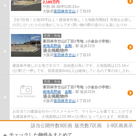
2,180万円
坪数:
36.36坪/120.23㎡
大阪府
富田林市
廿山
２丁目10
【全7区画！土地36坪以上！建築条件無し！土地販売開始】売地をお探し
の方にぴったりの土地がこちらです♪買い物の際の道のりも楽になりやす
い平坦地です♪土地面積は120.23㎡(公簿)です...
売買｜売地
富田林市廿山2丁目1号地（小金台小学校）
南海高野線
「
金剛
」駅 徒歩22分
過去掲載物件
大阪府
富田林市
廿山
２丁目10
建築条件無しの土地ですので、自由度が高いです。土地面積は121.16㎡
(公簿)で一押しです。前面道路6m以上は確保しているので車の出し入れも
ラクラクです。平坦地なので、擁壁・造成費...
売買｜売地
富田林市廿山2丁目7号地（小金台小学校）
南海高野線
「
金剛
」駅 徒歩22分
過去掲載物件
大阪府
富田林市
廿山
２丁目10
お目当ての建築会社やハウスメーカーで、マイホームを建てることができ
る建築条件なし。土地面積は120.98㎡(公簿)となっております。前面道路
6m以上は確保しているので車の出し入れも...
該当公開件数
9
区画 販売数
7
区画
1-9
区画表示
チェックした物件をまとめて