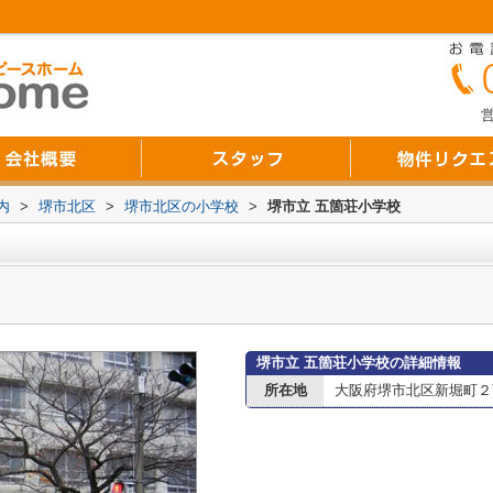
営
内
>
堺市北区
>
堺市北区の小学校
>
堺市立 五箇荘小学校
堺市立 五箇荘小学校の詳細情報
所在地
大阪府堺市北区新堀町２