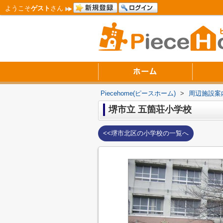
ようこそ
ゲスト
さん
Piecehome(ピースホーム)
>
周辺施設案
堺市立 五箇荘小学校
<<堺市北区の小学校の一覧へ