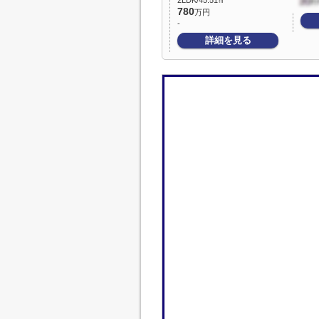
2LDK/45.51㎡
780
万円
-
詳細を見る