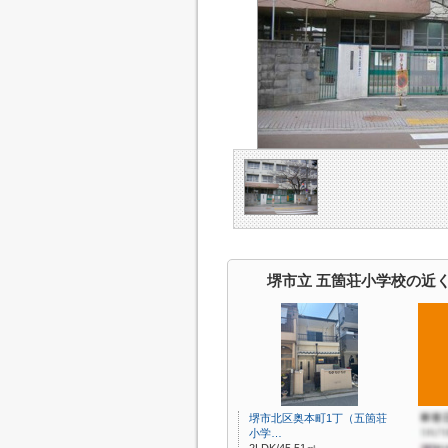
堺市立 五箇荘小学校の近
堺市北区奥本町1丁（五箇荘
小学…