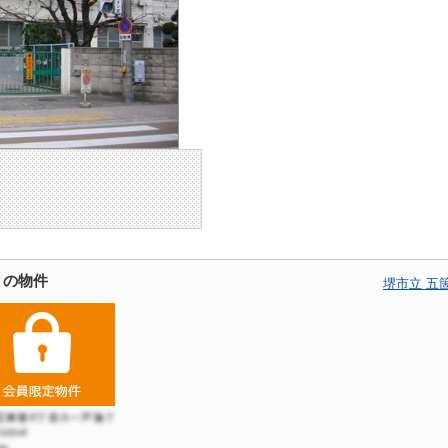
くの物件
堺市立 五