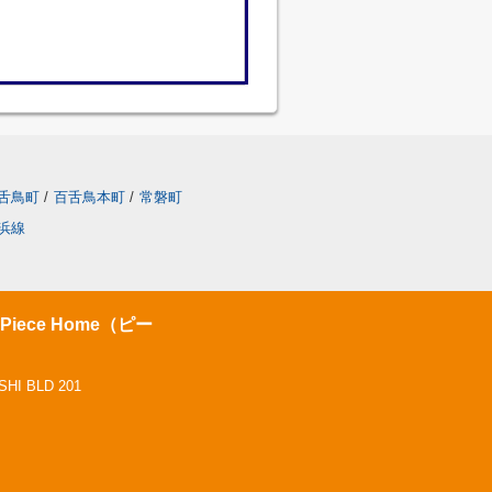
舌鳥町
/
百舌鳥本町
/
常磐町
浜線
ece Home（ピー
 BLD 201