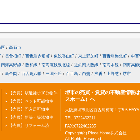
南区
/
高石市
町
/
長曽根町
/
百舌鳥赤畑町
/
東浅香山町
/
東上野芝町
/
百舌鳥梅北町
/
中百
南海高野線
/
阪和線
/
南海電鉄泉北線
/
近鉄南大阪線
/
南海本線
/
南海高師
田
/
新金岡
/
百舌鳥八幡
/
三国ケ丘
/
百舌鳥
/
白鷺
/
浅香
/
上野芝
/
堺市
堺市の売買・賃貸の不動産情報はPi
【売買】駅近徒歩10分物件
スホーム）へ
【売買】ペット可能物件
【売買】即入居可物件
大阪府堺市北区百舌鳥梅町１丁5-5 HAYASHI
【売買】新築・築浅物件
TEL:0722462211
【売買】リフォーム済
FAX:0722462235
Copyright(c) Piece Home株式会社
All Rights Reserved.