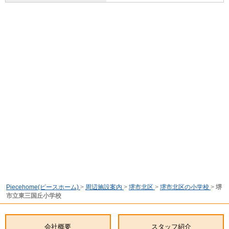
Piecehome(ピースホーム)
>
周辺施設案内
>
堺市北区
>
堺市北区の小学校
>
堺
市立東三国丘小学校
会社概要
スタッフ紹介