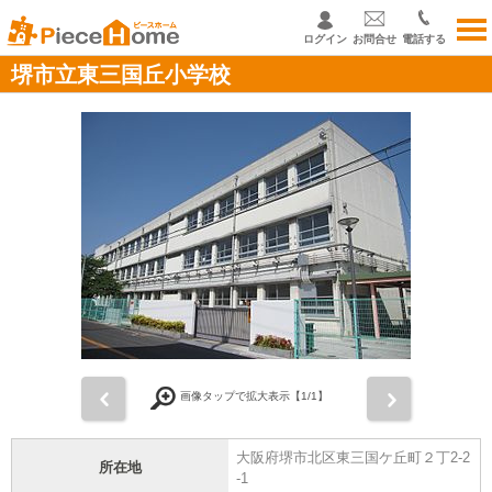
ログイン
お問合せ
電話する
堺市立東三国丘小学校
前
次
画像タップで拡大表示【
1
/1】
大阪府堺市北区東三国ケ丘町２丁2-2
所在地
-1