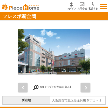
ログイン
お問合せ
電話する
フレスポ新金岡
前
次
画像タップで拡大表示【
1
/1】
所在地
大阪府堺市北区新金岡町５丁１－１