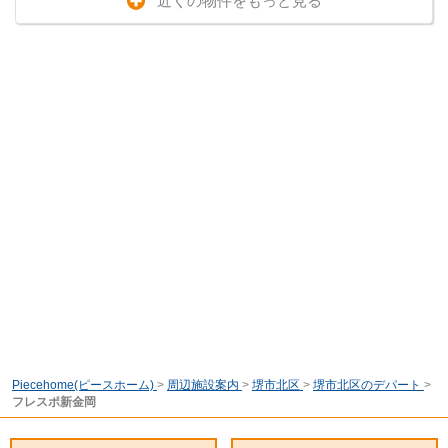
近くの物件をもっと見る
Piecehome(ピースホーム)
>
周辺施設案内
>
堺市北区
>
堺市北区のデパート
>
フレスポ新金岡