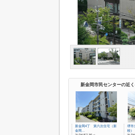
新金岡市民センターの近く
新金岡4丁 第六次住宅（新
堺市
金岡…
校）