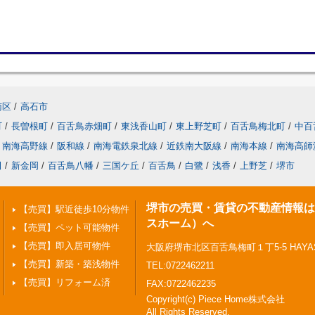
南区
/
高石市
町
/
長曽根町
/
百舌鳥赤畑町
/
東浅香山町
/
東上野芝町
/
百舌鳥梅北町
/
中百
南海高野線
/
阪和線
/
南海電鉄泉北線
/
近鉄南大阪線
/
南海本線
/
南海高師
田
/
新金岡
/
百舌鳥八幡
/
三国ケ丘
/
百舌鳥
/
白鷺
/
浅香
/
上野芝
/
堺市
堺市の売買・賃貸の不動産情報はPi
【売買】駅近徒歩10分物件
スホーム）へ
【売買】ペット可能物件
【売買】即入居可物件
大阪府堺市北区百舌鳥梅町１丁5-5 HAYASHI
【売買】新築・築浅物件
TEL:0722462211
【売買】リフォーム済
FAX:0722462235
Copyright(c) Piece Home株式会社
All Rights Reserved.