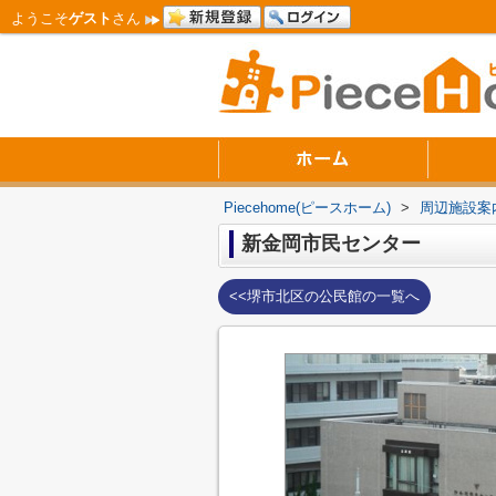
ようこそ
ゲスト
さん
Piecehome(ピースホーム)
>
周辺施設案
新金岡市民センター
<<堺市北区の公民館の一覧へ