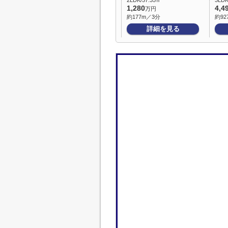
2LDK/57.35㎡
3LDK
1,280
4,4
万円
約177m／3分
約92
詳細を見る