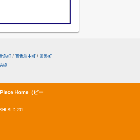
舌鳥町
/
百舌鳥本町
/
常磐町
浜線
ece Home（ピー
 BLD 201