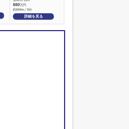
3DK/57.28㎡
880
万円
約694m／9分
詳細を見る