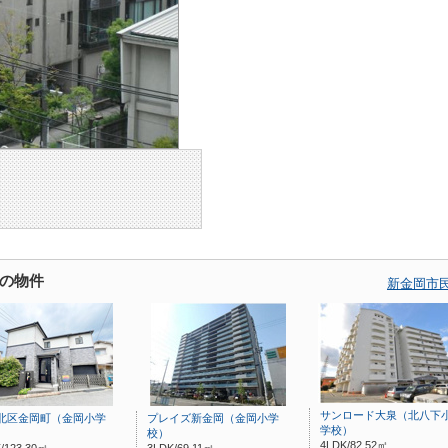
の物件
新金岡市
サンロード大泉（北八下
北区金岡町（金岡小学
プレイズ新金岡（金岡小学
学校）
校）
4LDK/82.52㎡