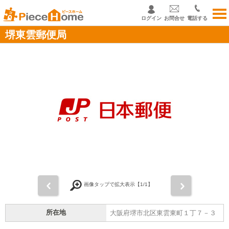
ログイン
お問合せ
電話する
堺東雲郵便局
前
次
画像タップで拡大表示【
1
/1】
所在地
大阪府堺市北区東雲東町１丁７－３