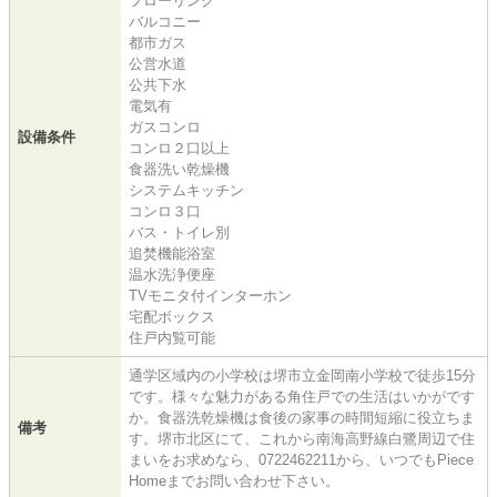
フローリング
バルコニー
都市ガス
公営水道
公共下水
電気有
ガスコンロ
設備条件
コンロ２口以上
食器洗い乾燥機
システムキッチン
コンロ３口
バス・トイレ別
追焚機能浴室
温水洗浄便座
TVモニタ付インターホン
宅配ボックス
住戸内覧可能
通学区域内の小学校は堺市立金岡南小学校で徒歩15分
です。様々な魅力がある角住戸での生活はいかがです
か。食器洗乾燥機は食後の家事の時間短縮に役立ちま
備考
す。堺市北区にて、これから南海高野線白鷺周辺で住
まいをお求めなら、0722462211から、いつでもPiece
Homeまでお問い合わせ下さい。