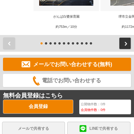
がんば白鷺保育園
堺市立金
約753m／10分
約1172
前
メールでお問い合わせする(無料)
電話でお問い合わせする
無料会員登録はこちら
公開物件数：
0
件
会員登録
会員物件数：
0
件
メールで共有する
LINEで共有する