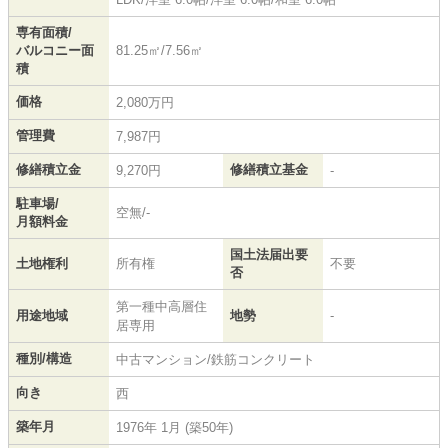
専有面積/
バルコニー面
81.25㎡/7.56㎡
積
価格
2,080万円
管理費
7,987円
修繕積立金
修繕積立基金
9,270円
-
駐車場/
空無/-
月額料金
国土法届出要
土地権利
所有権
不要
否
第一種中高層住
用途地域
地勢
-
居専用
種別/構造
中古マンション/鉄筋コンクリート
向き
西
築年月
1976年 1月 (築50年)