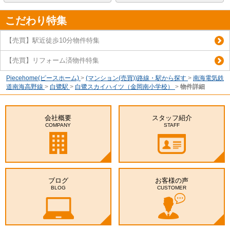
こだわり特集
【売買】駅近徒歩10分物件特集
【売買】リフォーム済物件特集
Piecehome(ピースホーム)
>
(マンション(売買))路線・駅から探す
>
南海電気鉄
道南海高野線
>
白鷺駅
>
白鷺スカイハイツ（金岡南小学校）
>
物件詳細
会社概要
スタッフ紹介
COMPANY
STAFF
ブログ
お客様の声
BLOG
CUSTOMER