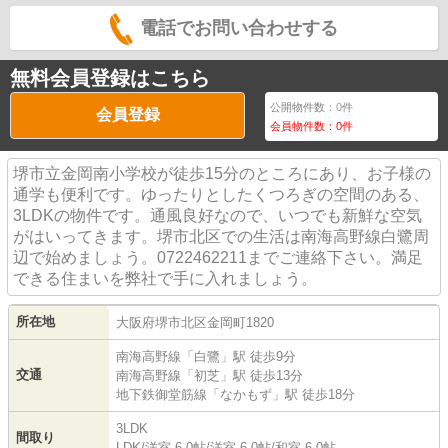
電話でお問い合わせする
無料会員登録はこちら
公開物件数：
0
件
会員登録
会員物件数：
0
件
堺市立金岡南小学校が徒歩15分のところにあり、お子様の
通学も便利です。ゆったりとしたくつろぎの空間のある、
3LDKの物件です。通風良好なので、いつでも新鮮な空気
がはいってきます。堺市北区での生活は南海高野線白鷺周
辺で始めましょう。0722462211までご連絡下さい。満足
できる住まいを弊社で手に入れましょう。
所在地
大阪府
堺市北区
金岡町
1820
南海高野線
「
白鷺
」駅 徒歩9分
交通
南海高野線
「
初芝
」駅 徒歩13分
地下鉄御堂筋線
「
なかもず
」駅 徒歩18分
3LDK
間取り
LDK
/
洋室 6.0帖
/
洋室 6.0帖
/
和室 6.0帖