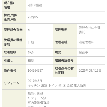
所在階/
2階/ 8階建
階建
棟総戸数/
252戸/-
販売戸数
管理会社に全部
管理組合有無
有
管理形態
委託
管理員の勤務
日勤
管理会社
浪速管理㈱
形態
取引態様
現況
仲介
居住中
引渡し
建築確認番号
相談
-
取引条件の有
物件番号
104554837
2026年08月16日
効期限
2017年3月
リフォーム
キッチン 浴室 トイレ 壁 床 全室 建具新調
陽当り良好
リフォーム済
室内洗濯機置場