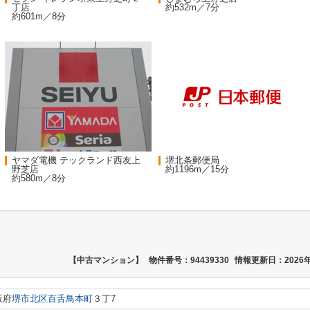
丁店
約532m／7分
約601m／8分
ヤマダ電機 テックランド西友上
堺北条郵便局
野芝店
約1196m／15分
約580m／8分
【中古マンション】
物件番号：94439330
情報更新日：2026年
阪府
堺市北区
百舌鳥本町
３丁7