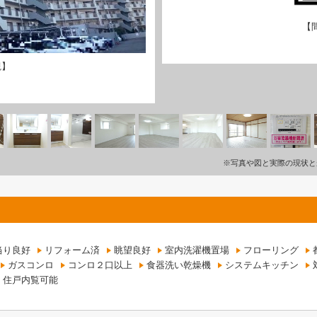
【
観】
※写真や図と実際の現状と
当り良好
リフォーム済
眺望良好
室内洗濯機置場
フローリング
ガスコンロ
コンロ２口以上
食器洗い乾燥機
システムキッチン
住戸内覧可能