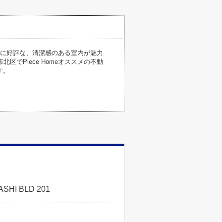
方に好評な、清潔感のある室内が魅力
でPiece Homeオススメの不動
す。
I BLD 201