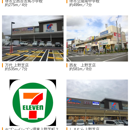
堺市立西百舌鳥小学校
堺市立陵南中学校
約275m／4分
約499m／7分
万代 上野芝店
西友 上野芝店
約535m／7分
約581m／8分
セブン-イレブン堺東上野芝町２
しまむら上野芝店