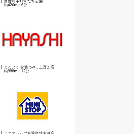
百舌鳥本町すだち公園
約426m／6分
まるとく市場はやし上野芝店
約888m／12分
ミニストップ百舌鳥陵南町店