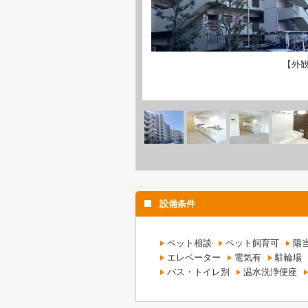
【外
設備条件
ペット相談
ペット飼育可
陽
エレベーター
電気有
駐輪場
バス・トイレ別
温水洗浄便座