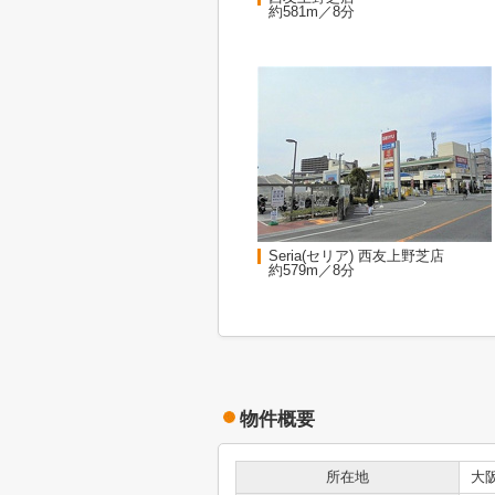
約581m／8分
Seria(セリア) 西友上野芝店
約579m／8分
物件概要
所在地
大