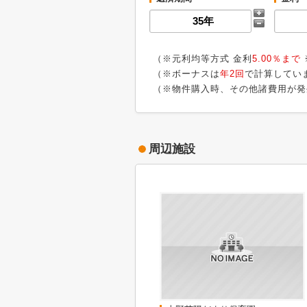
（※元利均等方式 金利
5.00％まで
（※ボーナスは
年2回
で計算してい
（※物件購入時、その他諸費用が発
周辺施設