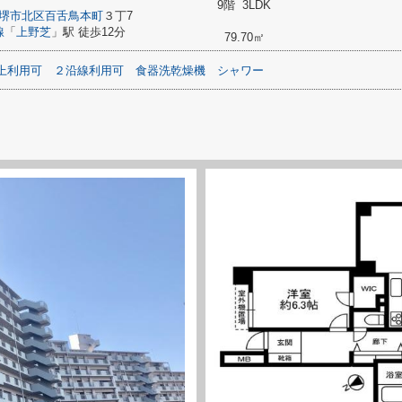
9階 3LDK
堺市北区
百舌鳥本町
３丁7
線
「
上野芝
」駅 徒歩12分
79.70㎡
上利用可
２沿線利用可
食器洗乾燥機
シャワー