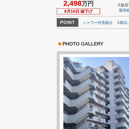
2,498
万円
大阪府
阪和
8月16日 値下げ
POINT
シャワー付洗面台
３駅以
PHOTO GALLERY