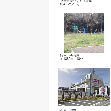
上野芝陽だまり保育園
約415m／6分
陵南中央公園
約1389m／18分
西友上野芝店