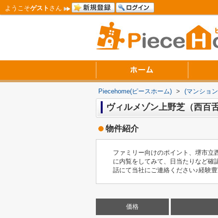
ようこそ
ゲスト
さん
Piecehome(ピースホーム)
>
(マンション
ヴィルメゾン上野芝（西百
物件紹介
ファミリー向けのポイント、堺市立
に内覧をしてみて、日当たりなど確
話にて当社にご連絡ください♪経験豊富
価格