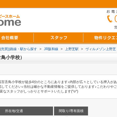
営
(売買))路線・駅から探す
>
JR阪和線
>
上野芝駅
>
ヴィルメゾン上野芝
舌鳥小学校）
西百舌鳥小学校が徒歩4分のところにあります♪内部が広々としている押入があ
認してください♪当社は確かな不動産情報をご提供しております♪こだわりや
なスタッフがしっかりとサポートいたします(^o^)
所在地/交通
間取り/専有面積