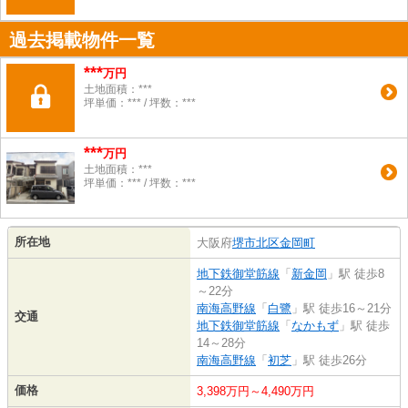
過去掲載物件一覧
***
万円
土地面積：***
坪単価：*** / 坪数：***
***
万円
土地面積：***
坪単価：*** / 坪数：***
所在地
大阪府
堺市北区
金岡町
地下鉄御堂筋線
「
新金岡
」駅 徒歩8
～22分
南海高野線
「
白鷺
」駅 徒歩16～21分
交通
地下鉄御堂筋線
「
なかもず
」駅 徒歩
14～28分
南海高野線
「
初芝
」駅 徒歩26分
価格
3,398万円～4,490万円