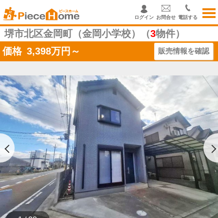
ログイン
お問合せ
電話する
堺市北区金岡町（金岡小学校）（
3
物件）
価格
3,398
万円～
販売情報を確認