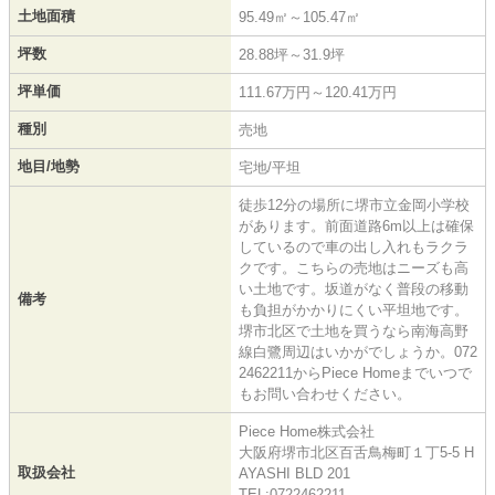
土地面積
95.49㎡～105.47㎡
坪数
28.88坪～31.9坪
坪単価
111.67万円～120.41万円
種別
売地
地目/地勢
宅地/平坦
徒歩12分の場所に堺市立金岡小学校
があります。前面道路6m以上は確保
しているので車の出し入れもラクラ
クです。こちらの売地はニーズも高
い土地です。坂道がなく普段の移動
備考
も負担がかかりにくい平坦地です。
堺市北区で土地を買うなら南海高野
線白鷺周辺はいかがでしょうか。072
2462211からPiece Homeまでいつで
もお問い合わせください。
Piece Home株式会社
大阪府堺市北区百舌鳥梅町１丁5-5 H
取扱会社
AYASHI BLD 201
TEL:0722462211