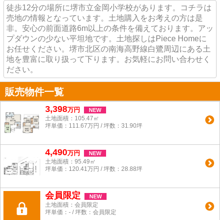
徒歩12分の場所に堺市立金岡小学校があります。コチラは
売地の情報となっています。土地購入をお考えの方は是
非。安心の前面道路6m以上の条件を備えております。アッ
プダウンの少ない平坦地です。土地探しはPiece Homeに
お任せください。堺市北区の南海高野線白鷺周辺にある土
地を豊富に取り扱って下ります。お気軽にお問い合わせく
ださい。
販売物件一覧
3,398
万
円
NEW
土地面積：105.47㎡
坪単価：111.67万円 / 坪数：31.90坪
4,490
万
円
NEW
土地面積：95.49㎡
坪単価：120.41万円 / 坪数：28.88坪
会員限定
NEW
土地面積：
会員限定
坪単価：- / 坪数：
会員限定