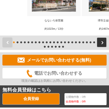
なないろ保育園
堺市立金
約1023m／13分
約1467
前
メールでお問い合わせする(無料)
電話でお問い合わせする
現況の確認はお気軽にお問い合わせください。
無料会員登録はこちら
公開物件数：
0
件
会員登録
会員物件数：
0
件