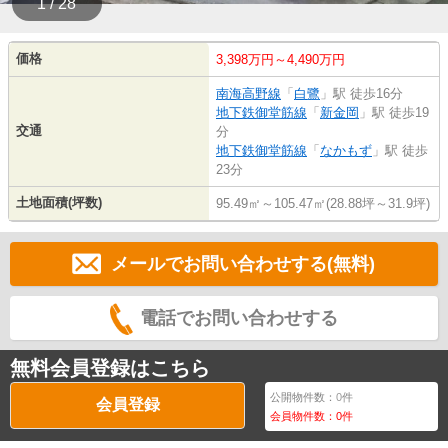
1 / 28
価格
3,398万円～4,490万円
南海高野線
「
白鷺
」駅 徒歩16分
地下鉄御堂筋線
「
新金岡
」駅 徒歩19
交通
分
地下鉄御堂筋線
「
なかもず
」駅 徒歩
23分
土地面積(坪数)
95.49㎡～105.47㎡(28.88坪～31.9坪)
メールでお問い合わせする(無料)
電話でお問い合わせする
無料会員登録はこちら
公開物件数：
0
件
会員登録
会員物件数：
0
件