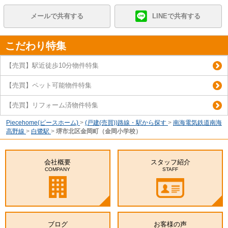
メールで共有する
LINEで共有する
こだわり特集
【売買】駅近徒歩10分物件特集
【売買】ペット可能物件特集
【売買】リフォーム済物件特集
Piecehome(ピースホーム)
>
(戸建(売買))路線・駅から探す
>
南海電気鉄道南海
高野線
>
白鷺駅
>
堺市北区金岡町（金岡小学校）
会社概要
スタッフ紹介
COMPANY
STAFF
ブログ
お客様の声