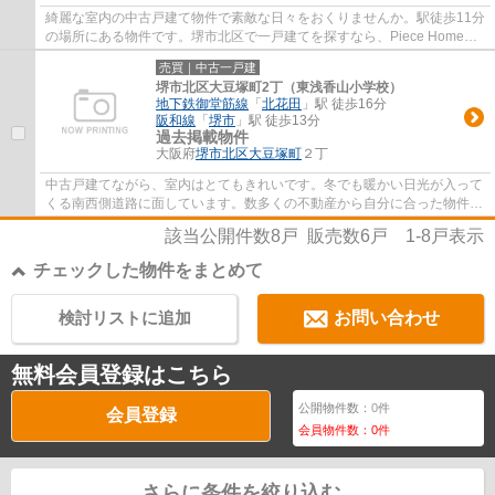
綺麗な室内の中古戸建て物件で素敵な日々をおくりませんか。駅徒歩11分
の場所にある物件です。堺市北区で一戸建てを探すなら、Piece Homeま
でご連絡下さい。0722462211からお電話いた...
売買｜中古一戸建
堺市北区大豆塚町2丁（東浅香山小学校）
地下鉄御堂筋線
「
北花田
」駅 徒歩16分
阪和線
「
堺市
」駅 徒歩13分
過去掲載物件
大阪府
堺市北区
大豆塚町
２丁
中古戸建てながら、室内はとてもきれいです。冬でも暖かい日光が入って
くる南西側道路に面しています。数多くの不動産から自分に合った物件を
選ぶのは難しい、とお困りの方は当社にお...
該当公開件数
8
戸 販売数
6
戸
1-8
戸表示
チェックした物件をまとめて
検討リストに追加
お問い合わせ
無料会員登録はこちら
公開物件数：
0
件
会員登録
会員物件数：
0
件
さらに条件を絞り込む