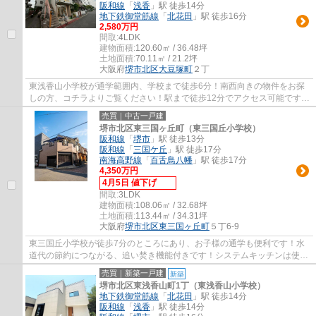
阪和線
「
浅香
」駅 徒歩14分
地下鉄御堂筋線
「
北花田
」駅 徒歩16分
2,580万円
間取:
4LDK
建物面積:
120.60㎡ / 36.48坪
土地面積:
70.11㎡ / 21.2坪
大阪府
堺市北区
大豆塚町
２丁
東浅香山小学校が通学範囲内、学校まで徒歩6分！南西向きの物件をお探
しの方、コチラよりご覧ください！駅まで徒歩12分でアクセス可能です！
収納として、どなたでも気軽に扱える押入が...
売買｜中古一戸建
堺市北区東三国ヶ丘町（東三国丘小学校）
阪和線
「
堺市
」駅 徒歩13分
阪和線
「
三国ケ丘
」駅 徒歩17分
南海高野線
「
百舌鳥八幡
」駅 徒歩17分
4,350万円
4月5日 値下げ
間取:
3LDK
建物面積:
108.06㎡ / 32.68坪
土地面積:
113.44㎡ / 34.31坪
大阪府
堺市北区
東三国ヶ丘町
５丁6-9
東三国丘小学校が徒歩7分のところにあり、お子様の通学も便利です！水
道代の節約につながる、追い焚き機能付きです！システムキッチンは使い
やすく汚れにくいのでご好評です！阪和線堺...
売買｜新築一戸建
新築
堺市北区東浅香山町1丁（東浅香山小学校）
地下鉄御堂筋線
「
北花田
」駅 徒歩14分
阪和線
「
浅香
」駅 徒歩14分