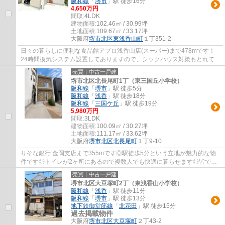
阪和線
「
堺市
」駅 徒歩16分
4,650万円
間取:
4LDK
建物面積:
102.46㎡ / 30.99坪
土地面積:
109.67㎡ / 33.17坪
大阪府
堺市北区
東浅香山町
１丁351‐2
日々の暮らしに便利な食品館アプロ浅香山店(スーパー)まで478mです！
24時間換気システム設置してありますので、シックハウス対策もとれてい
ます！追い焚き機能付きのお風呂です！07224...
売買｜中古一戸建
堺市北区北長尾町1丁（東三国丘小学校）
阪和線
「
堺市
」駅 徒歩5分
阪和線
「
浅香
」駅 徒歩18分
阪和線
「
三国ケ丘
」駅 徒歩19分
5,980万円
間取:
3LDK
建物面積:
100.09㎡ / 30.27坪
土地面積:
111.17㎡ / 33.62坪
大阪府
堺市北区
北長尾町
１丁9-10
りそな銀行 金岡支店まで355mです◎駅徒歩5分という立地が魅力的な物
件です◎トイレが2ヶ所にあるので複数人でも快適に暮らせます◎皆で仲
良く生活できる3LDKの物件情報はこちらです◎住み...
売買｜中古一戸建
堺市北区大豆塚町2丁（東浅香山小学校）
阪和線
「
浅香
」駅 徒歩11分
阪和線
「
堺市
」駅 徒歩13分
地下鉄御堂筋線
「
北花田
」駅 徒歩15分
過去掲載物件
大阪府
堺市北区
大豆塚町
２丁43-2