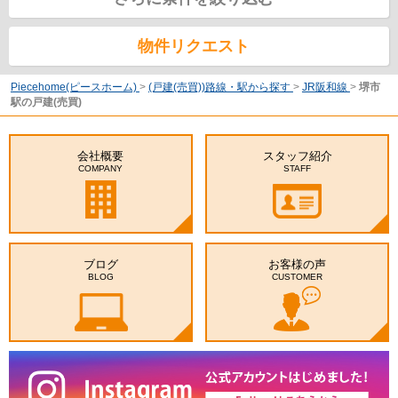
物件リクエスト
Piecehome(ピースホーム)
>
(戸建(売買))路線・駅から探す
>
JR阪和線
>
堺市
駅の戸建(売買)
会社概要
スタッフ紹介
COMPANY
STAFF
ブログ
お客様の声
BLOG
CUSTOMER