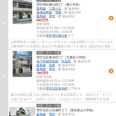
売買｜中古一戸建
堺市堺区榎元町5丁（榎小学校）
阪和線
「
三国ケ丘
」駅 徒歩9分
南海高野線
「
堺東
」駅 徒歩13分
阪和線
「
堺市
」駅 徒歩20分
680万円
間取:
3DK
建物面積:
41.38㎡ / 12.51坪
土地面積:
29.48㎡ / 8.91坪
大阪府
堺市堺区
榎元町
５丁
お料理好きには嬉しいダイニングキッチンのある間取りになっております
♪2駅利用できる場所にあるので利便性が高いです♪駅まで徒歩9分の場所に
ある物件です♪両面バルコニーが付いていま...
売買｜中古一戸建
堺市北区奥本町1丁（五箇荘小学校）
地下鉄御堂筋線
「
北花田
」駅 徒歩12分
阪和線
「
浅香
」駅 徒歩13分
阪和線
「
堺市
」駅 徒歩18分
780万円
間取:
2LDK
建物面積:
45.51㎡ / 13.76坪
土地面積:
43.58㎡ / 13.18坪
大阪府
堺市北区
奥本町
１丁82-4
薬や日用品を買うのに便利なキリン堂北花田店まで、492mです！すぐに
入居できるので、お待ちいただくことはありません！2駅利用できる場所
にあるので利便性が高いです！給湯設備付きな...
売買｜中古一戸建
堺市北区大豆塚町２丁（東浅香山小学校）
阪和線
「
堺市
」駅 徒歩12分