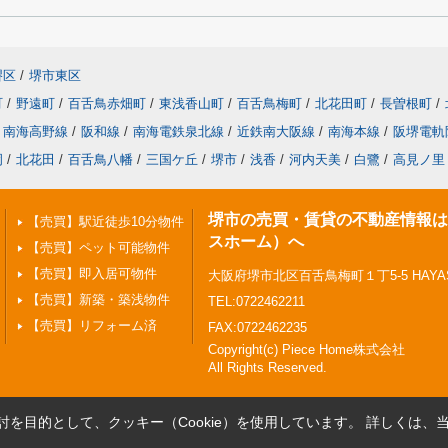
堺区
/
堺市東区
町
/
野遠町
/
百舌鳥赤畑町
/
東浅香山町
/
百舌鳥梅町
/
北花田町
/
長曽根町
/
南海高野線
/
阪和線
/
南海電鉄泉北線
/
近鉄南大阪線
/
南海本線
/
阪堺電軌
岡
/
北花田
/
百舌鳥八幡
/
三国ケ丘
/
堺市
/
浅香
/
河内天美
/
白鷺
/
高見ノ里
堺市の売買・賃貸の不動産情報はPi
【売買】駅近徒歩10分物件
スホーム）へ
【売買】ペット可能物件
【売買】即入居可物件
大阪府堺市北区百舌鳥梅町１丁5-5 HAYASHI
【売買】新築・築浅物件
TEL:0722462211
【売買】リフォーム済
FAX:0722462235
Copyright(c) Piece Home株式会社
All Rights Reserved.
を目的として、クッキー（Cookie）を使用しています。
詳しくは、