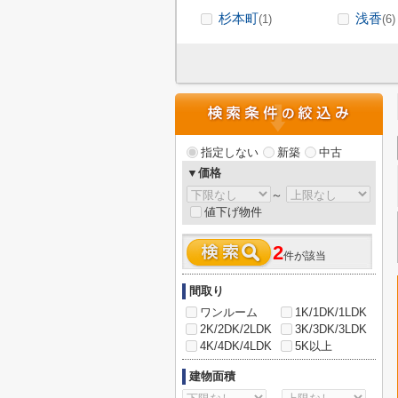
杉本町
浅香
(1)
(6)
指定しない
新築
中古
▼価格
～
値下げ物件
2
件が該当
間取り
ワンルーム
1K/1DK/1LDK
2K/2DK/2LDK
3K/3DK/3LDK
4K/4DK/4LDK
5K以上
建物面積