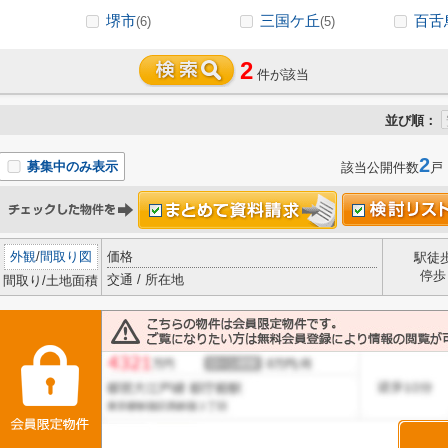
堺市
三国ケ丘
百舌
(6)
(5)
2
件が該当
並び順：
2
募集中のみ表示
該当公開件数
戸
外観
/
間取り図
価格
駅徒
停歩
交通 / 所在地
間取り/土地面積