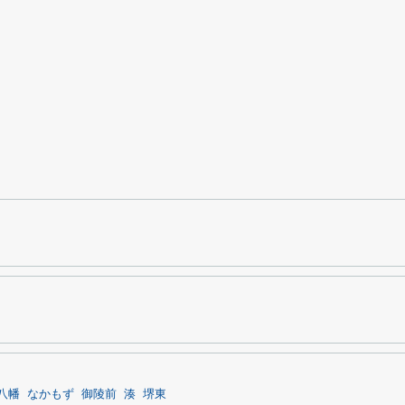
八幡
なかもず
御陵前
湊
堺東