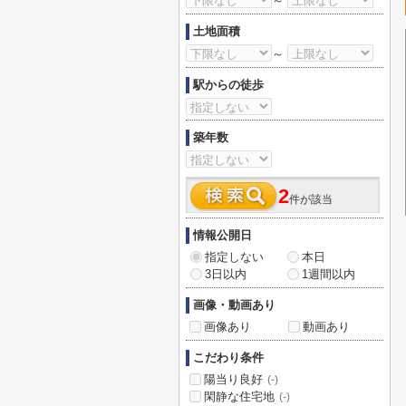
～
土地面積
～
駅からの徒歩
築年数
2
件が該当
情報公開日
指定しない
本日
3日以内
1週間以内
画像・動画あり
画像あり
動画あり
こだわり条件
陽当り良好
(-)
閑静な住宅地
(-)