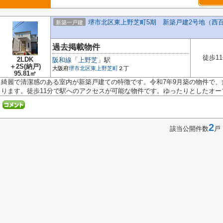
堺市北区東上野芝町5期 新築戸建2号地（西
新築一戸建
過去掲載物件
徒歩1
2LDK
阪和線
「
上野芝
」駅
＋2S(納戸)
大阪府
堺市北区
東上野芝町
２丁
95.81㎡
綺麗で清潔感のある室内が新築戸建ての特徴です。令和7年9月築の物件で
ります。徒歩11分で駅へのアクセスが可能な物件です。ゆったりとしたオープ.
2
該当公開件数
戸