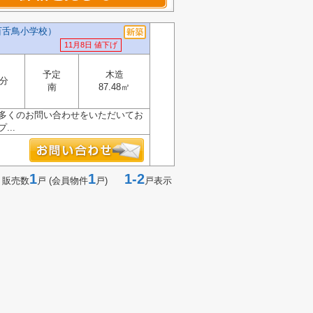
百舌鳥小学校）
11月8日 値下げ
予定
木造
1分
南
87.48㎡
、多くのお問い合わせをいただいてお
..
1
1
1-2
 販売数
戸 (会員物件
戸)
戸表示