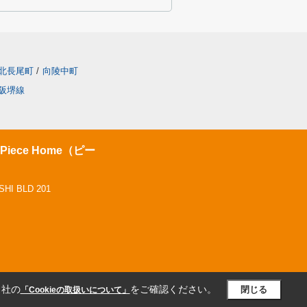
北長尾町
/
向陵中町
阪堺線
ece Home（ピー
 BLD 201
当社の
をご確認ください。
閉じる
「Cookieの取扱いについて」