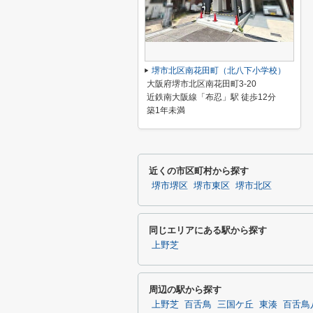
堺市北区南花田町（北八下小学校）
大阪府堺市北区南花田町3-20
近鉄南大阪線「布忍」駅 徒歩12分
築1年未満
近くの市区町村から探す
堺市堺区
堺市東区
堺市北区
同じエリアにある駅から探す
上野芝
周辺の駅から探す
上野芝
百舌鳥
三国ケ丘
東湊
百舌鳥