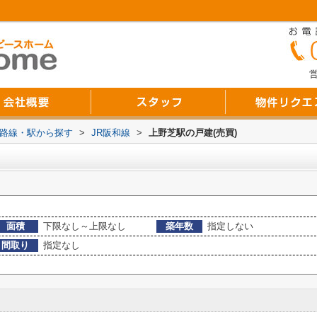
営
))路線・駅から探す
>
JR阪和線
>
上野芝駅の戸建(売買)
面積
下限なし～上限なし
築年数
指定しない
間取り
指定なし