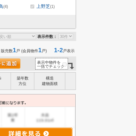
鳥
上野芝
(4)
(1)
表示件数：
1
1
1-2
 販売数
戸 (会員物件
戸)
戸表示
表示中物件を
一括でチェック
歩
築年数
構造
方位
建物面積