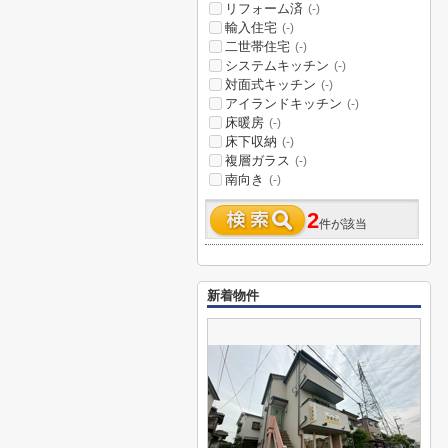
リフォーム済
(-)
輸入住宅
(-)
二世帯住宅
(-)
システムキッチン
(-)
対面式キッチン
(-)
アイランドキッチン
(-)
床暖房
(-)
床下収納
(-)
複層ガラス
(-)
南向き
(-)
2
件が該当
新着物件