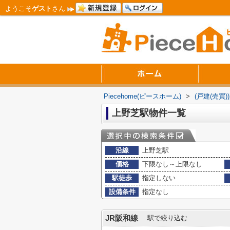
ようこそ
ゲスト
さん
Piecehome(ピースホーム)
>
(戸建(売買
上野芝駅物件一覧
沿線
上野芝駅
価格
下限なし～上限なし
駅徒歩
指定しない
設備条件
指定なし
JR阪和線
駅で絞り込む