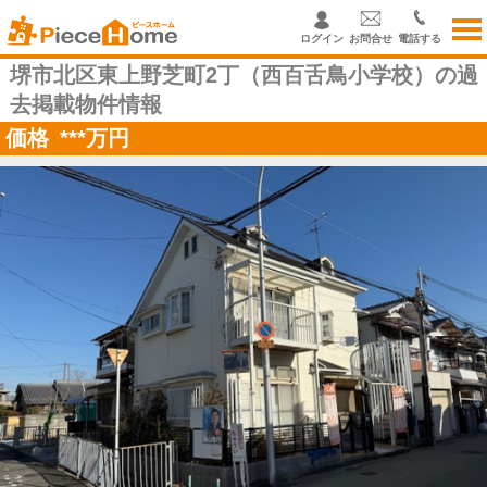
ログイン
お問合せ
電話する
堺市北区東上野芝町2丁（西百舌鳥小学校）の過
去掲載物件情報
価格
***
万円