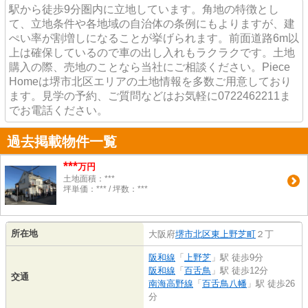
駅から徒歩9分圏内に立地しています。角地の特徴とし
て、立地条件や各地域の自治体の条例にもよりますが、建
ぺい率が割増しになることが挙げられます。前面道路6m以
上は確保しているので車の出し入れもラクラクです。土地
購入の際、売地のことなら当社にご相談ください。Piece
Homeは堺市北区エリアの土地情報を多数ご用意しており
ます。見学の予約、ご質問などはお気軽に0722462211ま
でお電話ください。
過去掲載物件一覧
***
万円
土地面積：***
坪単価：*** / 坪数：***
所在地
大阪府
堺市北区
東上野芝町
２丁
阪和線
「
上野芝
」駅 徒歩9分
阪和線
「
百舌鳥
」駅 徒歩12分
交通
南海高野線
「
百舌鳥八幡
」駅 徒歩26
分