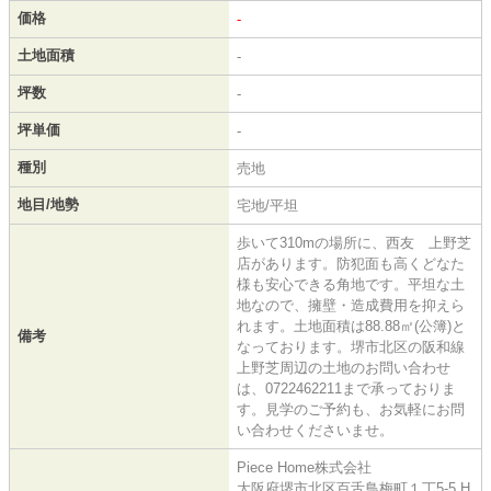
価格
-
土地面積
-
坪数
-
坪単価
-
種別
売地
地目/地勢
宅地/平坦
歩いて310mの場所に、西友 上野芝
店があります。防犯面も高くどなた
様も安心できる角地です。平坦な土
地なので、擁壁・造成費用を抑えら
れます。土地面積は88.88㎡(公簿)と
備考
なっております。堺市北区の阪和線
上野芝周辺の土地のお問い合わせ
は、0722462211まで承っておりま
す。見学のご予約も、お気軽にお問
い合わせくださいませ。
Piece Home株式会社
大阪府堺市北区百舌鳥梅町１丁5-5 H