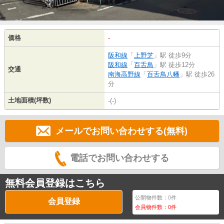
価格
-
阪和線
「
上野芝
」駅 徒歩9分
阪和線
「
百舌鳥
」駅 徒歩12分
交通
南海高野線
「
百舌鳥八幡
」駅 徒歩26
分
土地面積(坪数)
-(-)
メールでお問い合わせする(無料)
電話でお問い合わせする
無料会員登録はこちら
公開物件数：
0
件
会員登録
会員物件数：
0
件