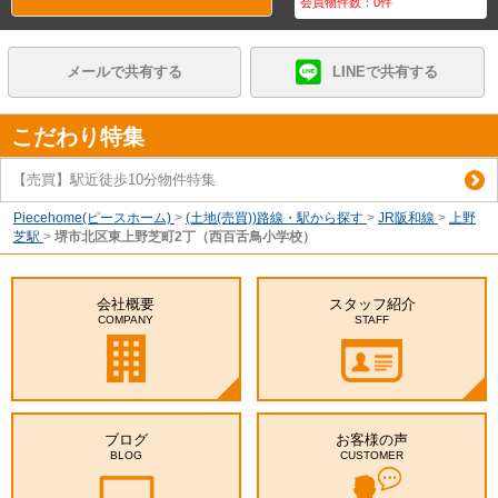
会員物件数：
0
件
メールで共有する
LINEで共有する
こだわり特集
【売買】駅近徒歩10分物件特集
Piecehome(ピースホーム)
>
(土地(売買))路線・駅から探す
>
JR阪和線
>
上野
芝駅
>
堺市北区東上野芝町2丁（西百舌鳥小学校）
会社概要
スタッフ紹介
COMPANY
STAFF
ブログ
お客様の声
BLOG
CUSTOMER