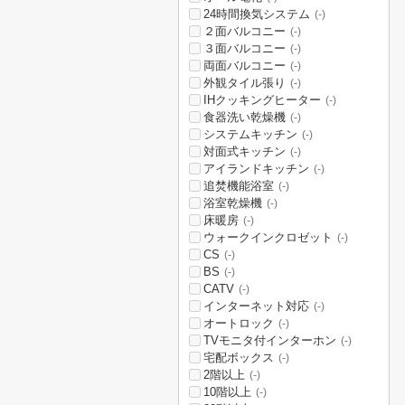
24時間換気システム
(-)
２面バルコニー
(-)
３面バルコニー
(-)
両面バルコニー
(-)
外観タイル張り
(-)
IHクッキングヒーター
(-)
食器洗い乾燥機
(-)
システムキッチン
(-)
対面式キッチン
(-)
アイランドキッチン
(-)
追焚機能浴室
(-)
浴室乾燥機
(-)
床暖房
(-)
ウォークインクロゼット
(-)
CS
(-)
BS
(-)
CATV
(-)
インターネット対応
(-)
オートロック
(-)
TVモニタ付インターホン
(-)
宅配ボックス
(-)
2階以上
(-)
10階以上
(-)