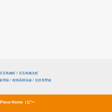
百舌鳥梅町
/
百舌鳥梅北町
阪堺線
/
南海高師浜線
/
近鉄長野線
ece Home（ピー