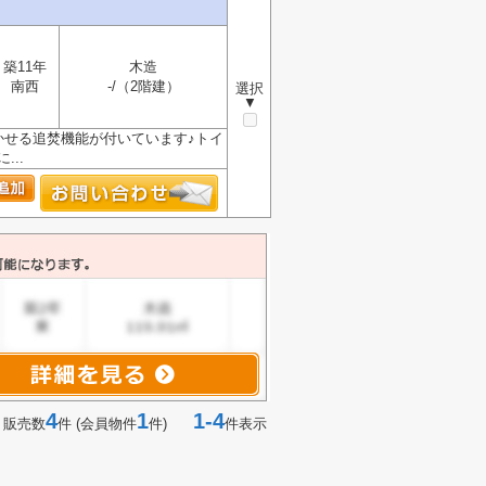
築11年
木造
南西
-/（2階建）
選択
▼
かせる追焚機能が付いています♪トイ
..
4
1
1-4
 販売数
件 (会員物件
件)
件表示