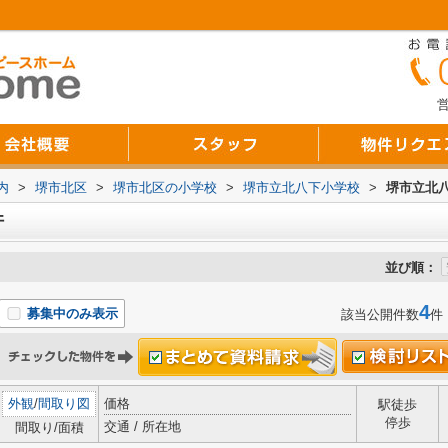
営
内
>
堺市北区
>
堺市北区の小学校
>
堺市立北八下小学校
>
堺市立北
件
並び順：
4
募集中のみ表示
該当公開件数
件
外観
/
間取り図
価格
駅徒歩
停歩
交通 / 所在地
間取り/面積