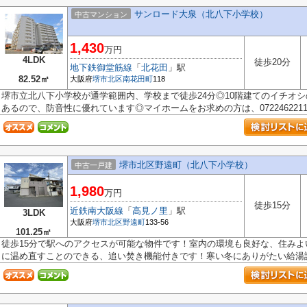
サンロード大泉（北八下小学校）
中古マンション
1,430
万円
4LDK
徒歩20分
地下鉄御堂筋線
「
北花田
」駅
82.52㎡
大阪府
堺市北区
南花田町
118
堺市立北八下小学校が通学範囲内、学校まで徒歩24分◎10階建てのイチオ
あるので、防音性に優れています◎マイホームをお求めの方は、0722462211に
堺市北区野遠町（北八下小学校）
中古一戸建
1,980
万円
徒歩15分
近鉄南大阪線
「
高見ノ里
」駅
3LDK
大阪府
堺市北区
野遠町
133-56
101.25㎡
徒歩15分で駅へのアクセスが可能な物件です！室内の環境も良好な、住み
に温め直すことのできる、追い焚き機能付きです！寒い冬にありがたい給湯設.