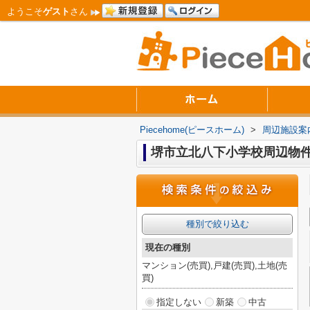
ようこそ
ゲスト
さん
Piecehome(ピースホーム)
>
周辺施設案
堺市立北八下小学校周辺物
種別で絞り込む
現在の種別
マンション(売買),戸建(売買),土地(売
買)
指定しない
新築
中古