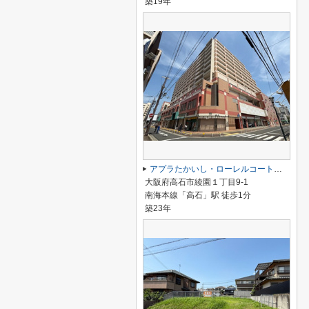
築19年
アプラたかいし・ローレルコート高石
大阪府高石市綾園１丁目9-1
南海本線「高石」駅 徒歩1分
築23年