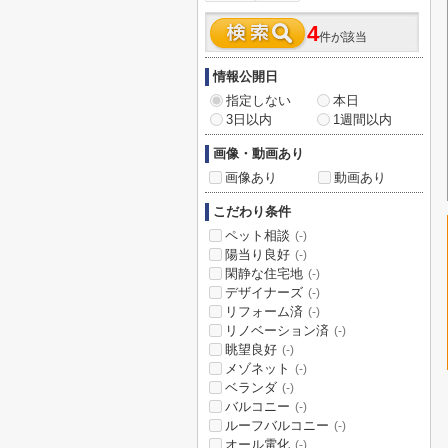
4
件が該当
情報公開日
指定しない
本日
3日以内
1週間以内
画像・動画あり
画像あり
動画あり
こだわり条件
ペット相談
(-)
陽当り良好
(-)
閑静な住宅地
(-)
デザイナーズ
(-)
リフォーム済
(-)
リノベーション済
(-)
眺望良好
(-)
メゾネット
(-)
ベランダ
(-)
バルコニー
(-)
ルーフバルコニー
(-)
オール電化
(-)