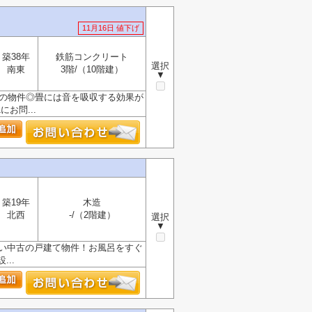
11月16日 値下げ
築38年
鉄筋コンクリート
選択
南東
3階/（10階建）
▼
シの物件◎畳には音を吸収する効果が
お問...
築19年
木造
北西
-/（2階建）
選択
▼
よい中古の戸建て物件！お風呂をすぐ
..