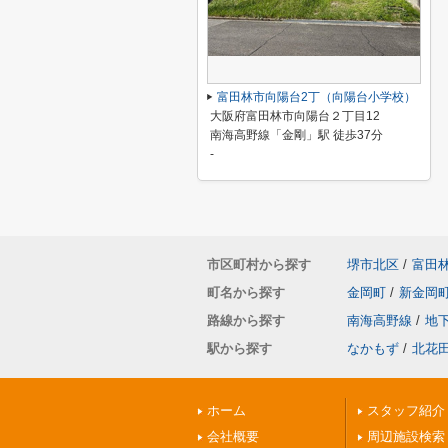
富田林市向陽台2丁（向陽台小学校）
大阪府富田林市向陽台２丁目12
南海高野線「金剛」駅 徒歩37分
-
市区町村から探す
堺市北区
/
富田
町名から探す
金岡町
/
新金岡
路線から探す
南海高野線
/
地
駅から探す
なかもず
/
北花
ホーム
スタッフ紹介
会社概要
周辺施設検索