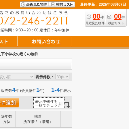
最終更新：2026年08月07日
00
00
件
件
最近見た物件
検討リスト
業時間：9:30～20：00
定休日：年中無休
八下小学校の近くの物件
表示件数：
4
1
1-4
 販売数
件 (会員物件
件)
件表示
表示中物件を
一括でチェック
築年数
構造
方位
所在階 / （階建）