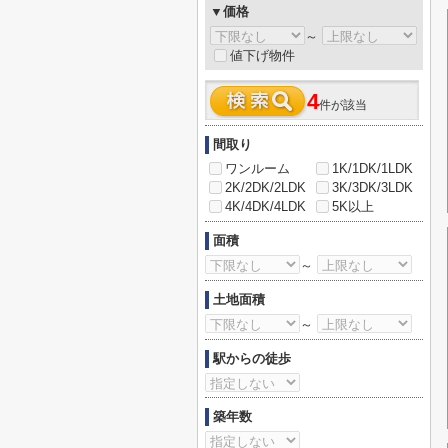
▼価格
～
値下げ物件
4
件が該当
間取り
ワンルーム
1K/1DK/1LDK
2K/2DK/2LDK
3K/3DK/3LDK
4K/4DK/4LDK
5K以上
面積
～
土地面積
～
駅からの徒歩
築年数