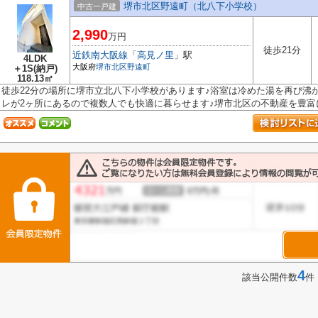
堺市北区野遠町（北八下小学校）
中古一戸建
2,990
万円
徒歩21分
近鉄南大阪線
「
高見ノ里
」駅
4LDK
大阪府
堺市北区
野遠町
＋1S(納戸)
118.13㎡
徒歩22分の場所に堺市立北八下小学校があります♪浴室は冷めた湯を再び沸
レが2ヶ所にあるので複数人でも快適に暮らせます♪堺市北区の不動産を豊富に.
4
該当公開件数
件