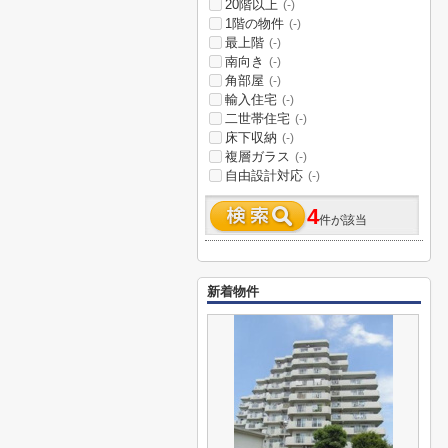
20階以上
(-)
1階の物件
(-)
最上階
(-)
南向き
(-)
角部屋
(-)
輸入住宅
(-)
二世帯住宅
(-)
床下収納
(-)
複層ガラス
(-)
自由設計対応
(-)
4
件が該当
新着物件