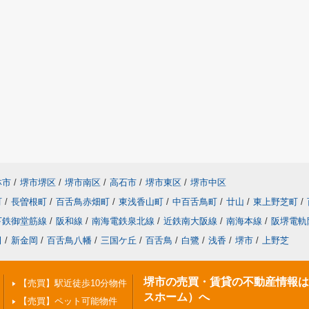
林市
/
堺市堺区
/
堺市南区
/
高石市
/
堺市東区
/
堺市中区
町
/
長曽根町
/
百舌鳥赤畑町
/
東浅香山町
/
中百舌鳥町
/
廿山
/
東上野芝町
/
下鉄御堂筋線
/
阪和線
/
南海電鉄泉北線
/
近鉄南大阪線
/
南海本線
/
阪堺電軌
田
/
新金岡
/
百舌鳥八幡
/
三国ケ丘
/
百舌鳥
/
白鷺
/
浅香
/
堺市
/
上野芝
堺市の売買・賃貸の不動産情報はPi
【売買】駅近徒歩10分物件
スホーム）へ
【売買】ペット可能物件