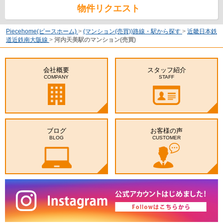
物件リクエスト
Piecehome(ピースホーム)
>
(マンション(売買))路線・駅から探す
>
近畿日本鉄
道近鉄南大阪線
>
河内天美駅のマンション(売買)
会社概要
スタッフ紹介
COMPANY
STAFF
ブログ
お客様の声
BLOG
CUSTOMER