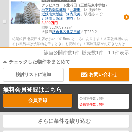
売買｜中古マンション
グラビスコート北花田（五箇荘東小学校）
地下鉄御堂筋線
「
北花田
」駅 徒歩6分
近鉄南大阪線
「
河内天美
」駅 徒歩20分
近鉄南大阪線
「
布忍
」駅
3,390万円
間取:
3LDK/69.72㎡
大阪府
堺市北区
北花田町
２丁239-2
紀陽銀行 北花田支店が歩いて415mのところにあります！浴室乾燥機のあ
るお風呂場は洗濯物を干すときにも便利です！高層建築がお好きな方は12
階建てのこちらの物件で優雅な生活を過ごし...
該当公開件数
1
件 販売数
1
件
1-1
件表示
チェックした物件をまとめて
検討リストに追加
お問い合わせ
無料会員登録はこちら
公開物件数：
0
件
会員登録
会員物件数：
0
件
さらに条件を絞り込む