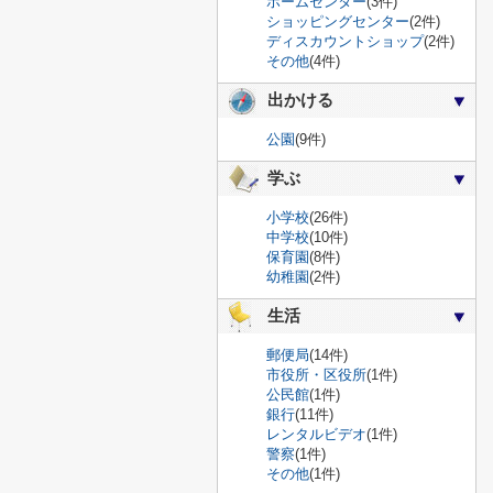
ホームセンター
(3件)
ショッピングセンター
(2件)
ディスカウントショップ
(2件)
その他
(4件)
出かける
公園
(9件)
学ぶ
小学校
(26件)
中学校
(10件)
保育園
(8件)
幼稚園
(2件)
生活
郵便局
(14件)
市役所・区役所
(1件)
公民館
(1件)
銀行
(11件)
レンタルビデオ
(1件)
警察
(1件)
その他
(1件)