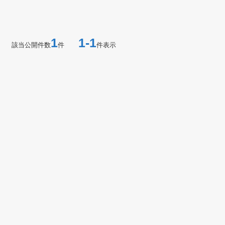
1
1-1
該当公開件数
件
件表示