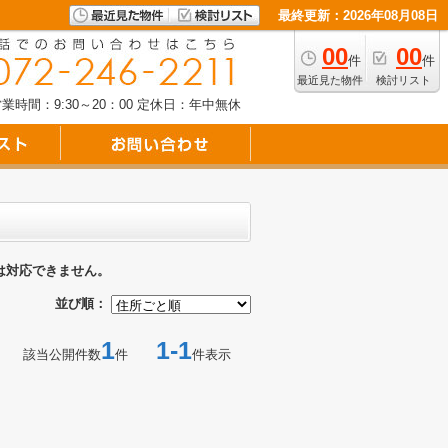
最終更新：2026年08月08日
00
00
件
件
最近見た物件
検討リスト
業時間：9:30～20：00
定休日：年中無休
は対応できません。
並び順：
1
1-1
該当公開件数
件
件表示