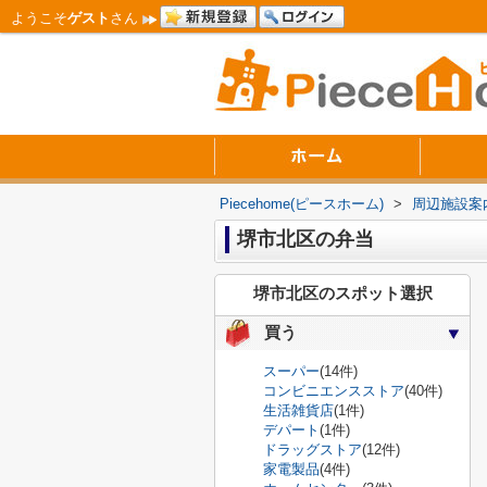
ようこそ
ゲスト
さん
Piecehome(ピースホーム)
>
周辺施設案
堺市北区の弁当
堺市北区のスポット選択
買う
スーパー
(14件)
コンビニエンスストア
(40件)
生活雑貨店
(1件)
デパート
(1件)
ドラッグストア
(12件)
家電製品
(4件)