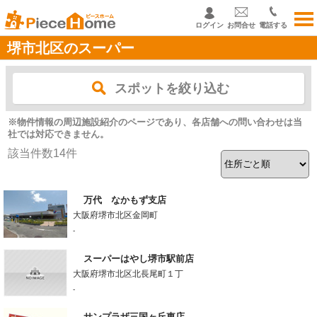
ログイン
お問合せ
電話する
堺市北区のスーパー
スポットを絞り込む
※物件情報の周辺施設紹介のページであり、各店舗への問い合わせは当
社では対応できません。
該当件数
14
件
万代 なかもず支店
大阪府堺市北区金岡町
-
スーパーはやし堺市駅前店
大阪府堺市北区北長尾町１丁
-
サンプラザ三国ヶ丘東店