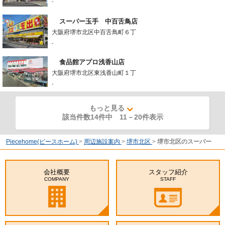
-
スーパー玉手 中百舌鳥店
大阪府堺市北区中百舌鳥町６丁
-
食品館アプロ浅香山店
大阪府堺市北区東浅香山町１丁
-
もっと見る
該当件数14件中
11
－
20
件表示
Piecehome(ピースホーム)
>
周辺施設案内
>
堺市北区
>
堺市北区のスーパー
会社概要
スタッフ紹介
COMPANY
STAFF