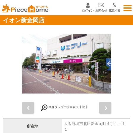
ログイン
お問合せ
電話する
イオン新金岡店
前
次
画像タップで拡大表示【
1
/1】
大阪府堺市北区新金岡町４丁１－１
所在地
１