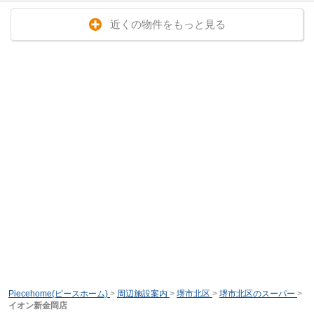
近くの物件をもっと見る
Piecehome(ピースホーム)
>
周辺施設案内
>
堺市北区
>
堺市北区のスーパー
>
イオン新金岡店