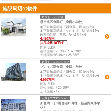
施設周辺の物件
売買｜中古一戸建
堺市北区金岡町（金岡小学校）
地下鉄御堂筋線「新金岡」駅 徒歩8分
地下鉄御堂筋線「なかもず」駅 徒歩14分
南海高野線「白鷺」駅 徒歩19分
4,490万円
1月10日 値下げ
間取:
3LDK
建物面積:
123.30㎡ / 37.29坪
土地面積:
95.49㎡ / 28.88坪
売買｜中古マンション
プレイズ新金岡（金岡小学校）
地下鉄御堂筋線「新金岡」駅 徒歩4分
地下鉄御堂筋線「なかもず」駅 徒歩16分
4,990万円
間取:
3LDK
建物面積:
- / 20.90坪
土地面積:
- / -
売買｜中古マンション
新金岡３丁1番住宅15号棟（新金岡東小学
校）