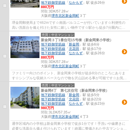
地下鉄御堂筋線
「
なかもず
」駅 徒歩26分
880万円
間取:
3DK/57.28㎡
大阪府
堺市北区
新金岡町
３丁
堺金岡郵便局まで462mです☆南面バルコニーが付いています☆利便性の
高い洗面台を備え付けた女性に嬉しい物件です☆駅から徒歩7分圏内に位
置する物件です☆お客様の住まい探しを、経験豊富...
売買｜中古マンション
新金岡３丁1番住宅15号棟（新金岡東小学校）
地下鉄御堂筋線
「
新金岡
」駅 徒歩6分
地下鉄御堂筋線
「
北花田
」駅 徒歩17分
地下鉄御堂筋線
「
なかもず
」駅 徒歩26分
880万円
間取:
3DK/57.28㎡
大阪府
堺市北区
新金岡町
３丁
ファミリー向けのポイント、新金岡東小学校が徒歩8分のところにありま
す☆シンプルな収納スペースなので物を沢山詰める事が可能です☆お気に
入りの中古マンションで満足度の高い生活をし...
売買｜中古マンション
新金岡4丁 第七次住宅（新金岡東小学校）
地下鉄御堂筋線
「
新金岡
」駅 徒歩5分
地下鉄御堂筋線
「
北花田
」駅 徒歩22分
地下鉄御堂筋線
「
なかもず
」駅 徒歩23分
980万円
間取:
3LDK/57.35㎡
大阪府
堺市北区
新金岡町
４丁3
通学区域内の小学校は新金岡東小学校で徒歩1分です！手洗いや歯磨きに
必要な洗面台も備え付けられています！綺麗に整備された中古マンション