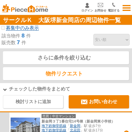
ログイン
お問合せ
電話する
サークルＫ 大阪堺新金岡店の周辺物件一覧
募集中のみ表示
8
該当物件
件
7
販売数
件
さらに条件を絞り込む
物件リクエスト
チェックした物件をまとめて
検討リストに追加
お問い合わせ
売買｜中古マンション
新金岡３丁1番住宅14号棟（新金岡東小学校）
地下鉄御堂筋線
「
新金岡
」駅 徒歩7分
地下鉄御堂筋線
「
北花田
」駅 徒歩17分