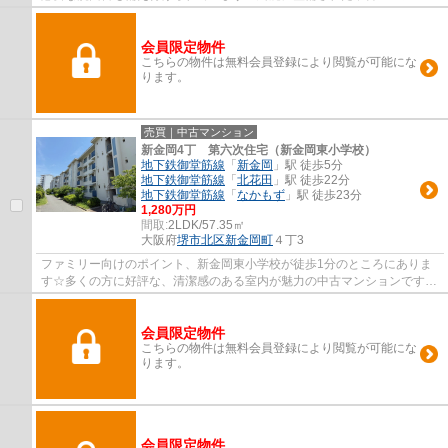
で清潔感を感じます！堺市北区にお引越しす...
会員限定物件
こちらの物件は無料会員登録により閲覧が可能にな
ります。
売買｜中古マンション
新金岡4丁 第六次住宅（新金岡東小学校）
地下鉄御堂筋線
「
新金岡
」駅 徒歩5分
地下鉄御堂筋線
「
北花田
」駅 徒歩22分
地下鉄御堂筋線
「
なかもず
」駅 徒歩23分
1,280万円
間取:
2LDK/57.35㎡
大阪府
堺市北区
新金岡町
４丁3
ファミリー向けのポイント、新金岡東小学校が徒歩1分のところにありま
す☆多くの方に好評な、清潔感のある室内が魅力の中古マンションです☆
来訪者を確認できる、TVインターホン付きです...
会員限定物件
こちらの物件は無料会員登録により閲覧が可能にな
ります。
会員限定物件