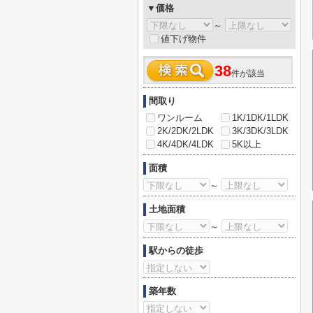
▼価格
～
値下げ物件
38
件が該当
間取り
ワンルーム
1K/1DK/1LDK
2K/2DK/2LDK
3K/3DK/3LDK
4K/4DK/4LDK
5K以上
面積
～
土地面積
～
駅からの徒歩
築年数