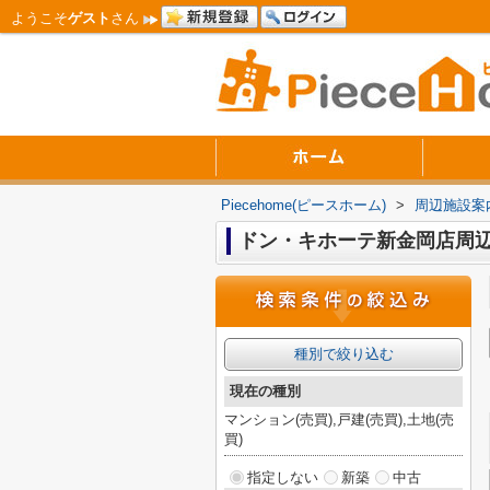
ようこそ
ゲスト
さん
Piecehome(ピースホーム)
>
周辺施設案
ドン・キホーテ新金岡店周
種別で絞り込む
現在の種別
マンション(売買),戸建(売買),土地(売
買)
指定しない
新築
中古