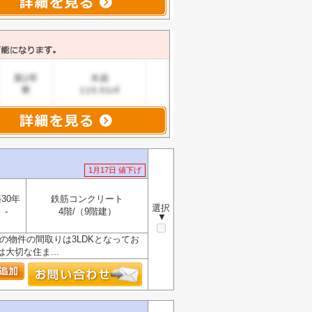
1月17日 値下げ
30年
鉄筋コンクリート
選択
-
4階/（9階建）
▼
らの物件の間取りは3LDKとなってお
は大切な住ま...