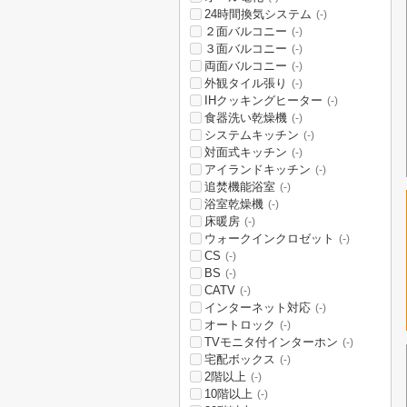
24時間換気システム
(-)
２面バルコニー
(-)
３面バルコニー
(-)
両面バルコニー
(-)
外観タイル張り
(-)
IHクッキングヒーター
(-)
食器洗い乾燥機
(-)
システムキッチン
(-)
対面式キッチン
(-)
アイランドキッチン
(-)
追焚機能浴室
(-)
浴室乾燥機
(-)
床暖房
(-)
ウォークインクロゼット
(-)
CS
(-)
BS
(-)
CATV
(-)
インターネット対応
(-)
オートロック
(-)
TVモニタ付インターホン
(-)
宅配ボックス
(-)
2階以上
(-)
10階以上
(-)