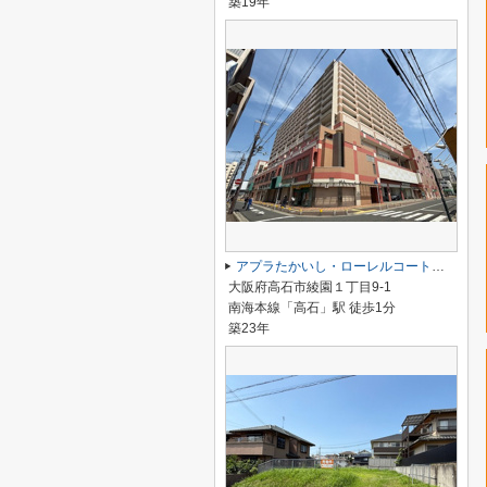
築19年
アプラたかいし・ローレルコート高石
大阪府高石市綾園１丁目9-1
南海本線「高石」駅 徒歩1分
築23年