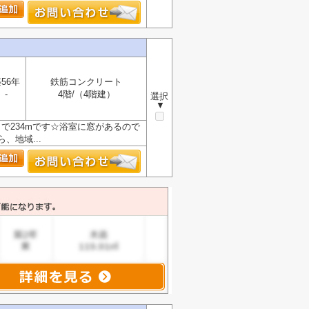
）
56年
鉄筋コンクリート
-
4階/（4階建）
選択
▼
で234mです☆浴室に窓があるので
地域...