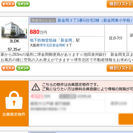
新金岡３丁1番G住宅2棟（新金岡東小学校
中古マンション
880
万円
築
徒歩3分
地下鉄御堂筋線
「
新金岡
」駅
3LDK
大阪府
堺市北区
新金岡町
３丁
57.35㎡
家から283mの場所に堺金岡郵便局があります☆池田泉州銀行 新金岡支店ま
お風呂の後に空気の入れ替えができます☆堺市北区で不動産情報をお求めなら、