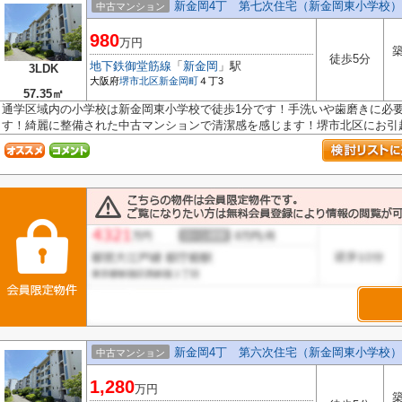
新金岡4丁 第七次住宅（新金岡東小学校）
中古マンション
980
万円
築
徒歩5分
地下鉄御堂筋線
「
新金岡
」駅
3LDK
大阪府
堺市北区
新金岡町
４丁3
57.35㎡
通学区域内の小学校は新金岡東小学校で徒歩1分です！手洗いや歯磨きに必
す！綺麗に整備された中古マンションで清潔感を感じます！堺市北区にお引越し
新金岡4丁 第六次住宅（新金岡東小学校）
中古マンション
1,280
万円
築