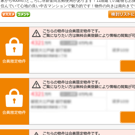
家から400mのところに堺新金岡五郵便局があります！11階建ての建物もお
住んでいて心地の良い中古マンションで魅力的です！物件の向きは南向きです！