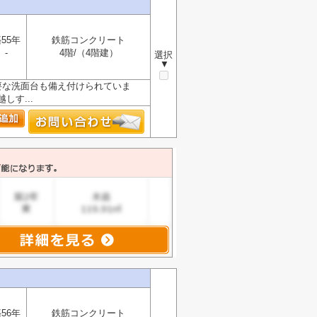
55年
鉄筋コンクリート
-
4階/（4階建）
選択
▼
要な洗面台も備え付けられていま
す...
56年
鉄筋コンクリート