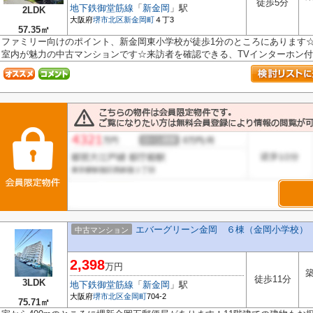
徒歩5分
地下鉄御堂筋線
「
新金岡
」駅
2LDK
大阪府
堺市北区
新金岡町
４丁3
57.35㎡
ファミリー向けのポイント、新金岡東小学校が徒歩1分のところにあります
室内が魅力の中古マンションです☆来訪者を確認できる、TVインターホン付き
エバーグリーン金岡 ６棟（金岡小学校）
中古マンション
2,398
万円
築
徒歩11分
3LDK
地下鉄御堂筋線
「
新金岡
」駅
大阪府
堺市北区
金岡町
704-2
75.71㎡