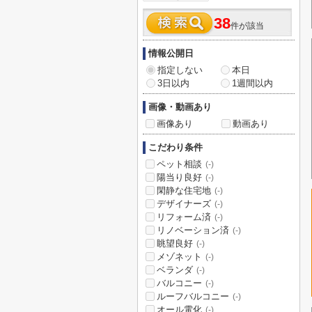
38
件が該当
情報公開日
指定しない
本日
3日以内
1週間以内
画像・動画あり
画像あり
動画あり
こだわり条件
ペット相談
(-)
陽当り良好
(-)
閑静な住宅地
(-)
デザイナーズ
(-)
リフォーム済
(-)
リノベーション済
(-)
眺望良好
(-)
メゾネット
(-)
ベランダ
(-)
バルコニー
(-)
ルーフバルコニー
(-)
オール電化
(-)