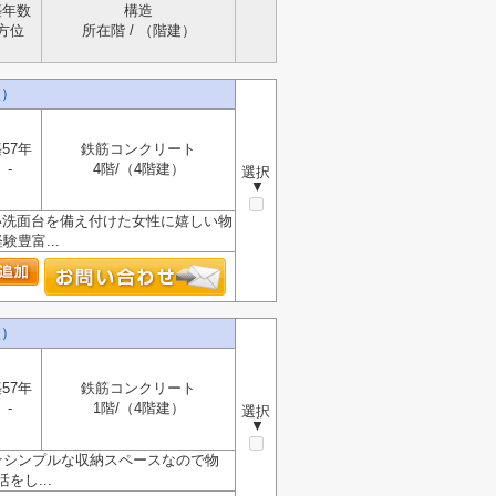
築年数
構造
方位
所在階 / （階建）
校）
57年
鉄筋コンクリート
-
4階/（4階建）
選択
▼
い洗面台を備え付けた女性に嬉しい物
豊富...
校）
57年
鉄筋コンクリート
-
1階/（4階建）
選択
▼
☆シンプルな収納スペースなので物
し...