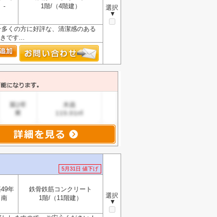
-
1階/（4階建）
選択
▼
☆多くの方に好評な、清潔感のある
です...
5月31日 値下げ
49年
鉄骨鉄筋コンクリート
選択
南
1階/（11階建）
▼