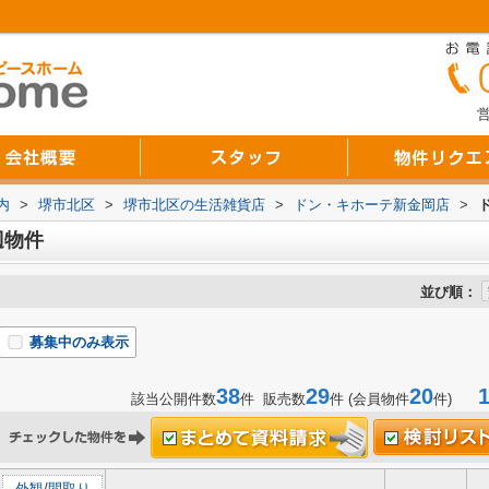
営
内
>
堺市北区
>
堺市北区の生活雑貨店
>
ドン・キホーテ新金岡店
>
辺物件
並び順：
募集中のみ表示
38
29
20
1-
該当公開件数
件 販売数
件 (会員物件
件)
外観
/
間取り