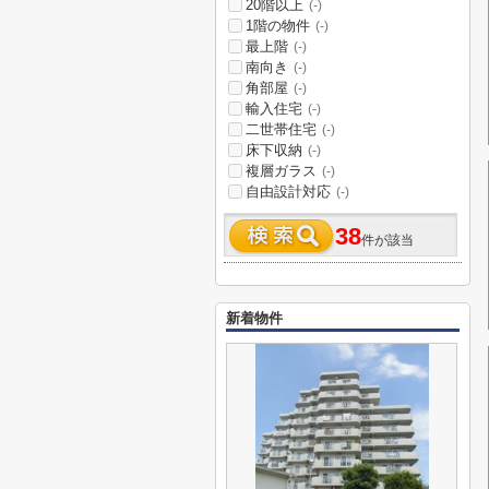
20階以上
(-)
1階の物件
(-)
最上階
(-)
南向き
(-)
角部屋
(-)
輸入住宅
(-)
二世帯住宅
(-)
床下収納
(-)
複層ガラス
(-)
自由設計対応
(-)
38
件が該当
新着物件