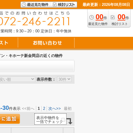
最終更新：2026年08月08日
00
00
件
件
最近見た物件
検討リスト
業時間：9:30～20：00
定休日：年中無休
ドン・キホーテ新金岡店の近くの物件
表示件数：
30
件表示
<<前へ
1
2
次へ>>
最初
表示中物件を
一括でチェック