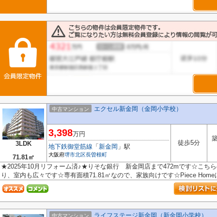
エクセル新金岡（金岡小学校）
中古マンション
3,398
万円
築
徒歩5分
3LDK
地下鉄御堂筋線
「
新金岡
」駅
大阪府
堺市北区
長曽根町
71.81㎡
★2025年10月リフォーム済♪★りそな銀行 新金岡店まで472mです☆こち
り、室内も広々です☆専有面積71.81㎡なので、家族向けです☆Piece Home
ライフステージ新金岡（新金岡小学校）
中古マンション