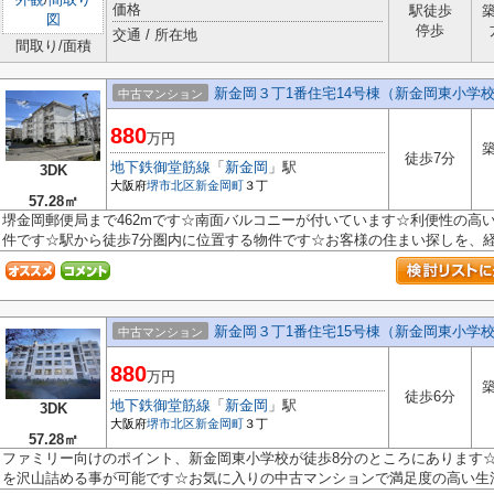
価格
駅徒歩
図
停歩
交通 / 所在地
間取り/面積
新金岡３丁1番住宅14号棟（新金岡東小学
中古マンション
880
万円
築
徒歩7分
地下鉄御堂筋線
「
新金岡
」駅
3DK
大阪府
堺市北区
新金岡町
３丁
57.28㎡
堺金岡郵便局まで462mです☆南面バルコニーが付いています☆利便性の高
件です☆駅から徒歩7分圏内に位置する物件です☆お客様の住まい探しを、経験
新金岡３丁1番住宅15号棟（新金岡東小学
中古マンション
880
万円
築
徒歩6分
地下鉄御堂筋線
「
新金岡
」駅
3DK
大阪府
堺市北区
新金岡町
３丁
57.28㎡
ファミリー向けのポイント、新金岡東小学校が徒歩8分のところにあります
を沢山詰める事が可能です☆お気に入りの中古マンションで満足度の高い生活を