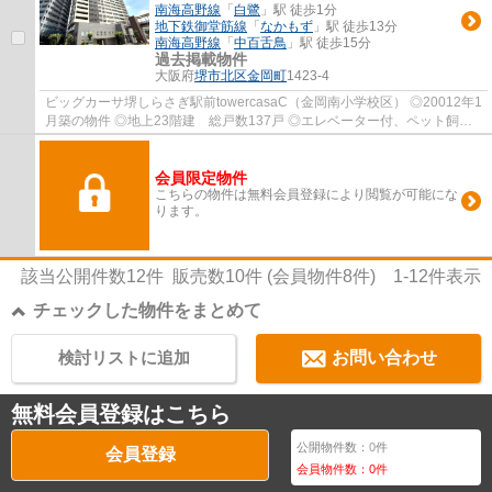
南海高野線
「
白鷺
」駅 徒歩1分
地下鉄御堂筋線
「
なかもず
」駅 徒歩13分
南海高野線
「
中百舌鳥
」駅 徒歩15分
過去掲載物件
大阪府
堺市北区
金岡町
1423-4
ビッグカーサ堺しらさぎ駅前towercasaC（金岡南小学校区） ◎20012年1
月築の物件 ◎地上23階建 総戸数137戸 ◎エレベーター付、ペット飼育
可能物件、宅配BOX有、南向き通風日当り良好 ◎...
会員限定物件
こちらの物件は無料会員登録により閲覧が可能にな
ります。
該当公開件数
12
件 販売数
10
件 (会員物件
8
件)
1-12
件表示
チェックした物件をまとめて
検討リストに追加
お問い合わせ
無料会員登録はこちら
公開物件数：
0
件
会員登録
会員物件数：
0
件