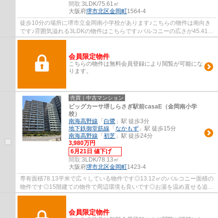
間取:
3LDK/75.61㎡
大阪府
堺市北区
金岡町
1564-4
徒歩10分の場所に堺市立金岡南小学校があります♪こちらの物件は南向き
です♪雰囲気溢れる3LDKの物件はこちらです♪バルコニーの広さが45.41㎡
の物件です♪堺市北区にある不動産情報をお求...
会員限定物件
こちらの物件は無料会員登録により閲覧が可能にな
ります。
売買｜中古マンション
ビッグカーサ堺しらさぎ駅前casaE（金岡南小学
校）
南海高野線
「
白鷺
」駅 徒歩3分
地下鉄御堂筋線
「
なかもず
」駅 徒歩15分
南海高野線
「
初芝
」駅 徒歩24分
3,980万円
6月21日 値下げ
間取:
3LDK/78.13㎡
大阪府
堺市北区
金岡町
1423-4
専有面積78.13平米で広々している物件です◎13.12㎡のバルコニー面積の
物件です◎15階建ての物件で周辺環境も良いです◎お湯を温め直せる追い
焚き機能付きです◎堺市北区でPiece Homeオス...
会員限定物件