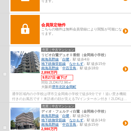
ります。
会員限定物件
こちらの物件は無料会員登録により閲覧が可能にな
ります。
売買｜中古マンション
リビオ白鷺デュオⅡ番館（金岡南小学校）
南海高野線
「
白鷺
」駅 徒歩4分
地下鉄御堂筋線
「
なかもず
」駅 徒歩15分
南海高野線
「
中百舌鳥
」駅 徒歩18分
2,898万円
9月27日 値下げ
間取:
2LDK/72.96㎡
大阪府
堺市北区
金岡町
通学区域内の小学校は堺市立金岡南小学校で徒歩9分です！追い焚き機能
付きのお風呂です！来訪者の顔が見えるTVインターホン付き！2LDKは広
く開放的な雰囲気なので圧迫感を感じさせませ...
売買｜中古マンション
ディオ・フェルティ白鷺（金岡南小学校）
南海高野線
「
白鷺
」駅 徒歩2分
地下鉄御堂筋線
「
なかもず
」駅 徒歩14分
南海高野線
「
中百舌鳥
」駅 徒歩15分
2,980万円