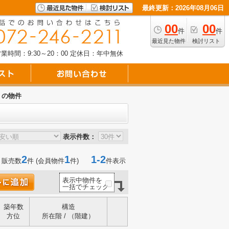
最終更新：2026年08月06日
00
00
件
件
最近見た物件
検討リスト
業時間：9:30～20：00
定休日：年中無休
くの物件
表示件数：
2
1
1-2
 販売数
件 (会員物件
件)
件表示
表示中物件を
一括でチェック
築年数
構造
方位
所在階 / （階建）