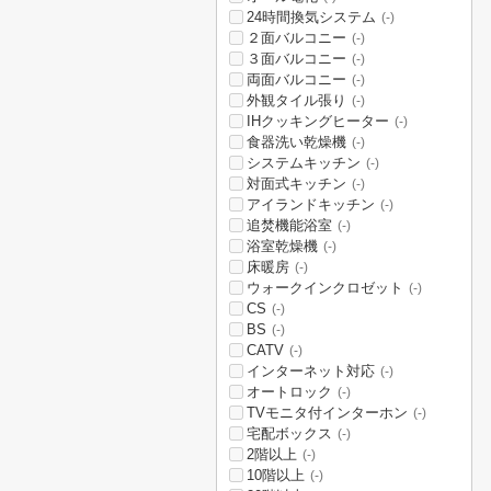
24時間換気システム
(-)
２面バルコニー
(-)
３面バルコニー
(-)
両面バルコニー
(-)
外観タイル張り
(-)
IHクッキングヒーター
(-)
食器洗い乾燥機
(-)
システムキッチン
(-)
対面式キッチン
(-)
アイランドキッチン
(-)
追焚機能浴室
(-)
浴室乾燥機
(-)
床暖房
(-)
ウォークインクロゼット
(-)
CS
(-)
BS
(-)
CATV
(-)
インターネット対応
(-)
オートロック
(-)
TVモニタ付インターホン
(-)
宅配ボックス
(-)
2階以上
(-)
10階以上
(-)