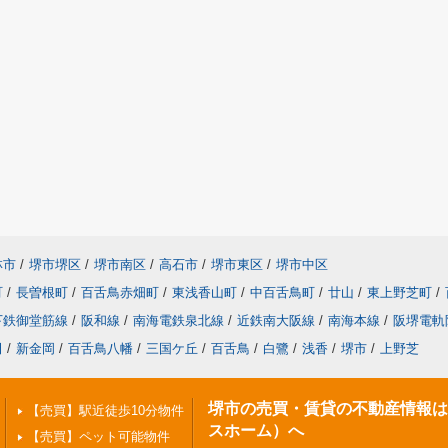
林市
/
堺市堺区
/
堺市南区
/
高石市
/
堺市東区
/
堺市中区
町
/
長曽根町
/
百舌鳥赤畑町
/
東浅香山町
/
中百舌鳥町
/
廿山
/
東上野芝町
/
下鉄御堂筋線
/
阪和線
/
南海電鉄泉北線
/
近鉄南大阪線
/
南海本線
/
阪堺電軌
田
/
新金岡
/
百舌鳥八幡
/
三国ケ丘
/
百舌鳥
/
白鷺
/
浅香
/
堺市
/
上野芝
堺市の売買・賃貸の不動産情報はPi
【売買】駅近徒歩10分物件
スホーム）へ
【売買】ペット可能物件