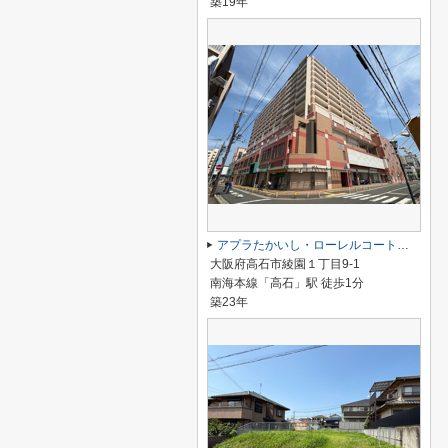
築19年
アプラたかいし・ローレルコート高石
大阪府高石市綾園１丁目9-1
南海本線「高石」駅 徒歩1分
築23年