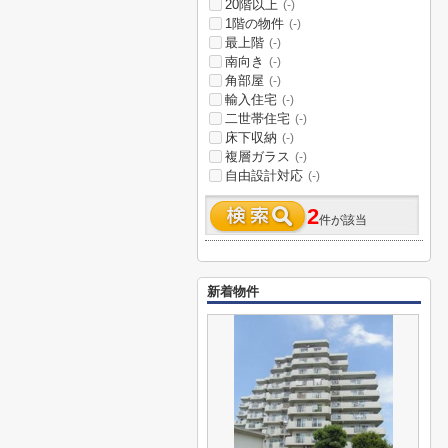
20階以上
(-)
1階の物件
(-)
最上階
(-)
南向き
(-)
角部屋
(-)
輸入住宅
(-)
二世帯住宅
(-)
床下収納
(-)
複層ガラス
(-)
自由設計対応
(-)
2
件が該当
新着物件