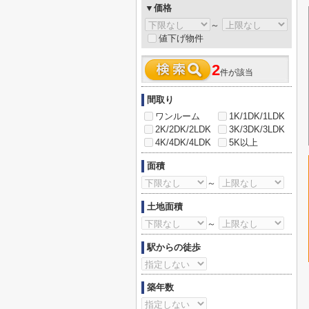
▼価格
～
値下げ物件
2
件が該当
間取り
ワンルーム
1K/1DK/1LDK
2K/2DK/2LDK
3K/3DK/3LDK
4K/4DK/4LDK
5K以上
面積
～
土地面積
～
駅からの徒歩
築年数