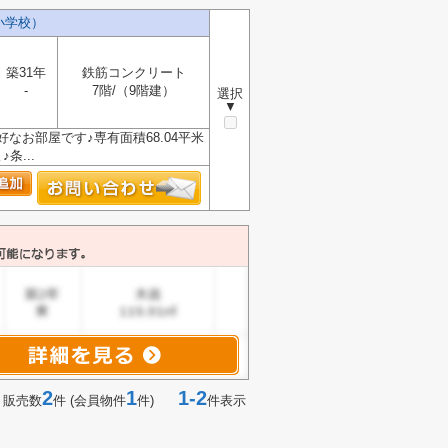
小学校）
築31年
鉄筋コンクリート
-
7階/（9階建）
選択
▼
なお部屋です♪専有面積68.04平米
...
2
1
1-2
 販売数
件 (会員物件
件)
件表示