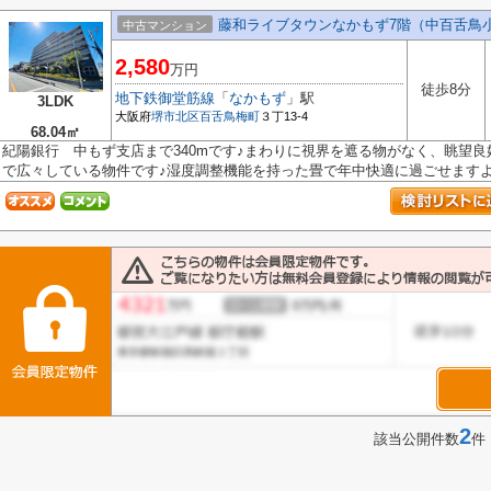
藤和ライブタウンなかもず7階（中百舌鳥
中古マンション
2,580
万円
徒歩8分
地下鉄御堂筋線
「
なかもず
」駅
3LDK
大阪府
堺市北区
百舌鳥梅町
３丁13-4
68.04㎡
紀陽銀行 中もず支店まで340mです♪まわりに視界を遮る物がなく、眺望良好
で広々している物件です♪湿度調整機能を持った畳で年中快適に過ごせますよ♪条
2
該当公開件数
件