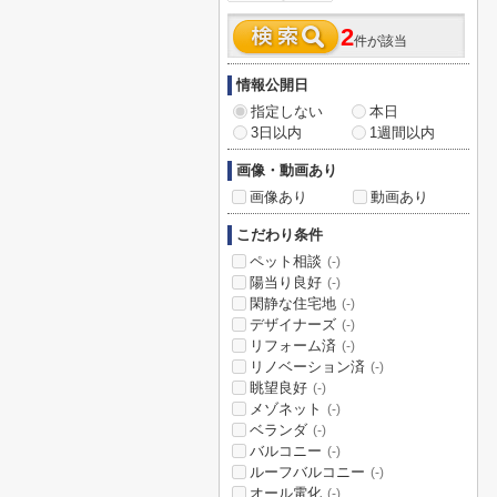
2
件が該当
情報公開日
指定しない
本日
3日以内
1週間以内
画像・動画あり
画像あり
動画あり
こだわり条件
ペット相談
(-)
陽当り良好
(-)
閑静な住宅地
(-)
デザイナーズ
(-)
リフォーム済
(-)
リノベーション済
(-)
眺望良好
(-)
メゾネット
(-)
ベランダ
(-)
バルコニー
(-)
ルーフバルコニー
(-)
オール電化
(-)