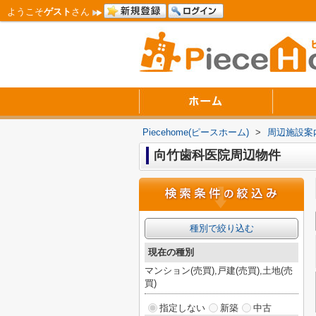
ようこそ
ゲスト
さん
Piecehome(ピースホーム)
>
周辺施設案
向竹歯科医院周辺物件
種別で絞り込む
現在の種別
マンション(売買),戸建(売買),土地(売
買)
指定しない
新築
中古