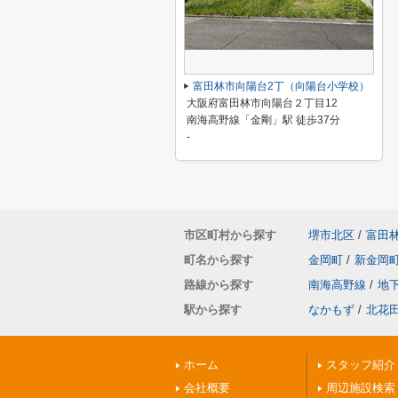
富田林市向陽台2丁（向陽台小学校）
大阪府富田林市向陽台２丁目12
南海高野線「金剛」駅 徒歩37分
-
市区町村から探す
堺市北区
/
富田
町名から探す
金岡町
/
新金岡
路線から探す
南海高野線
/
地
駅から探す
なかもず
/
北花
ホーム
スタッフ紹介
会社概要
周辺施設検索