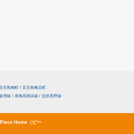
百舌鳥梅町
/
百舌鳥梅北町
阪堺線
/
南海高師浜線
/
近鉄長野線
ece Home（ピー