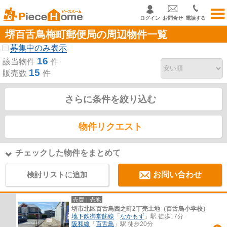
ログイン
お問合せ
電話する
堺百舌鳥梅町郵便局の周辺物件一覧
募集中のみ表示
16
該当物件
件
15
販売数
件
さらに条件を絞り込む
物件リクエスト
チェックした物件をまとめて
検討リストに追加
お問い合わせ
売買｜売地
堺市北区百舌鳥西之町2丁売土地（百舌鳥小学校）
地下鉄御堂筋線
「
なかもず
」駅 徒歩17分
阪和線
「
百舌鳥
」駅 徒歩20分