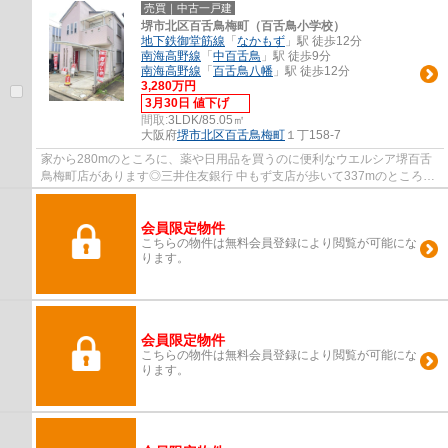
分ではないでしょうか！堺市北区にある南海...
売買｜中古一戸建
堺市北区百舌鳥梅町（百舌鳥小学校）
地下鉄御堂筋線
「
なかもず
」駅 徒歩12分
南海高野線
「
中百舌鳥
」駅 徒歩9分
南海高野線
「
百舌鳥八幡
」駅 徒歩12分
3,280万円
3月30日 値下げ
間取:
3LDK/85.05㎡
大阪府
堺市北区
百舌鳥梅町
１丁158-7
家から280mのところに、薬や日用品を買うのに便利なウエルシア堺百舌
鳥梅町店があります◎三井住友銀行 中もず支店が歩いて337mのところに
あります◎Piece Homeで不動産を購入するのであ...
会員限定物件
こちらの物件は無料会員登録により閲覧が可能にな
ります。
会員限定物件
こちらの物件は無料会員登録により閲覧が可能にな
ります。