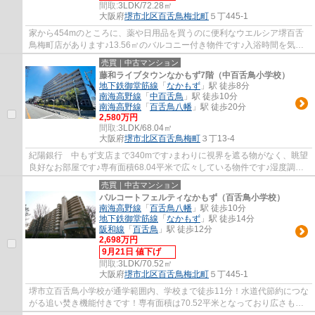
間取:
3LDK/72.28㎡
大阪府
堺市北区
百舌鳥梅北町
５丁445-1
家から454mのところに、薬や日用品を買うのに便利なウエルシア堺百舌
鳥梅町店があります♪13.56㎡のバルコニー付き物件です♪入浴時間を気に
する必要のない追焚機能のある浴室です♪マイ...
売買｜中古マンション
藤和ライブタウンなかもず7階（中百舌鳥小学校）
地下鉄御堂筋線
「
なかもず
」駅 徒歩8分
南海高野線
「
中百舌鳥
」駅 徒歩10分
南海高野線
「
百舌鳥八幡
」駅 徒歩20分
2,580万円
間取:
3LDK/68.04㎡
大阪府
堺市北区
百舌鳥梅町
３丁13-4
紀陽銀行 中もず支店まで340mです♪まわりに視界を遮る物がなく、眺望
良好なお部屋です♪専有面積68.04平米で広々している物件です♪湿度調整
機能を持った畳で年中快適に過ごせますよ♪条...
売買｜中古マンション
パルコートフェルティなかもず（百舌鳥小学校）
南海高野線
「
百舌鳥八幡
」駅 徒歩10分
地下鉄御堂筋線
「
なかもず
」駅 徒歩14分
阪和線
「
百舌鳥
」駅 徒歩12分
2,698万円
9月21日 値下げ
間取:
3LDK/70.52㎡
大阪府
堺市北区
百舌鳥梅北町
５丁445-1
堺市立百舌鳥小学校が通学範囲内、学校まで徒歩11分！水道代節約につな
がる追い焚き機能付きです！専有面積は70.52平米となっており広さも十