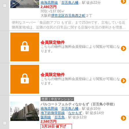
南海高野線
「
百舌鳥八幡
」駅 徒歩22分
2,480万円
間取:
-/137.00㎡
大阪府
堺市北区
百舌鳥西之町
２丁
便利なスーパー「食品館アプロ もず店」まで253mです。立地している近
隣商業地域は、近隣の住民の日常品に関する店舗や生活の便利さを増進す
るために定められている地域です。Piece Ho...
会員限定物件
こちらの物件は無料会員登録により閲覧が可能にな
ります。
会員限定物件
こちらの物件は無料会員登録により閲覧が可能にな
ります。
売買｜中古マンション
パルコートフェルティなかもず（百舌鳥小学校）
南海高野線
「
百舌鳥八幡
」駅 徒歩10分
地下鉄御堂筋線
「
なかもず
」駅 徒歩14分
阪和線
「
百舌鳥
」駅 徒歩12分
2,580万円
3月16日 値下げ