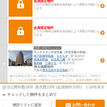
会員限定物件
こちらの物件は無料会員登録により閲覧が可能にな
ります。
会員限定物件
こちらの物件は無料会員登録により閲覧が可能にな
ります。
売買｜中古マンション
ディナスティ中百舌鳥（中百舌鳥小学校）
地下鉄御堂筋線
「
なかもず
」駅 徒歩8分
南海高野線
「
百舌鳥八幡
」駅 徒歩14分
阪和線
「
三国ケ丘
」駅 徒歩22分
過去掲載物件
大阪府
堺市北区
中百舌鳥町
５丁
薬や日用品を買うのに便利なウエルシア堺百舌鳥梅町店まで、244mで
す。こちらの10階建ての物件はいかがでしょうか。徒歩8分圏内に駅のあ
る物件です。中古でありながら、室内もきれいな...
該当公開件数
16
件 販売数
15
件 (会員物件
10
件)
1-16
件表示
チェックした物件をまとめて
検討リストに追加
お問い合わせ