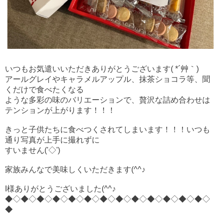
いつもお気遣いいただきありがとうございます( *´艸｀)
アールグレイやキャラメルアップル、抹茶ショコラ等、聞
くだけで食べたくなる
ような
多彩の味のバリエーションで、贅沢な詰め合わせは
テンションが
上がります！！！
きっと子供たちに食べつくされてしまいます！！！いつも
通り
写真が上手に撮れずに
すいません('◇')ゞ
家族みんなで美味しく
いただきます(^^♪
I様ありがとうございました(^^♪
◆◇◆◇◆◇◆◇◆
◇◆◇◆◇◆◇◆
◇◆◇◆◇◆
◇◆◇
◆