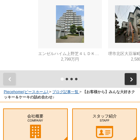
エンゼルハイム上野芝４ＬＤＫ（西百舌鳥小学校）
2,799万円
2,5
Piecehome(ピースホーム)
>
ブログ記事一覧
>
【お客様から】みんな大好きク
ッキー＆ケーキの詰め合わせ♪
会社概要
スタッフ紹介
COMPANY
STAFF