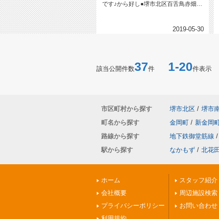
です♪から好し●堺市北区百舌鳥赤畑町
2丁113-1●年中無休 1...
2019-05-30
37
1-20
該当公開件数
件
件表示
市区町村から探す
堺市北区
/
堺市
町名から探す
金岡町
/
新金岡
路線から探す
地下鉄御堂筋線
/
駅から探す
なかもず
/
北花
ホーム
スタッフ紹介
会社概要
周辺施設検索
プライバシーポリシー
お問い合わせ
利用規約