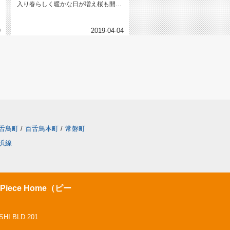
入り春らしく暖かな日が増え桜も開花
し気分もいいですね♪まだ...
9
2019-04-04
舌鳥町
/
百舌鳥本町
/
常磐町
浜線
ece Home（ピー
 BLD 201