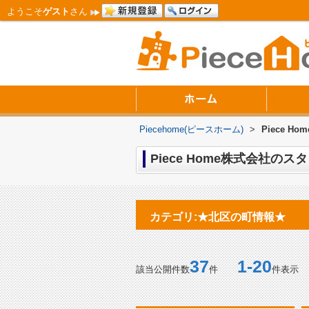
ようこそ
ゲスト
さん
Piecehome(ピースホーム)
>
Piece 
Piece Home株式会社の
カテゴリ:★北区の町情報★
37
1-20
該当公開件数
件
件表示