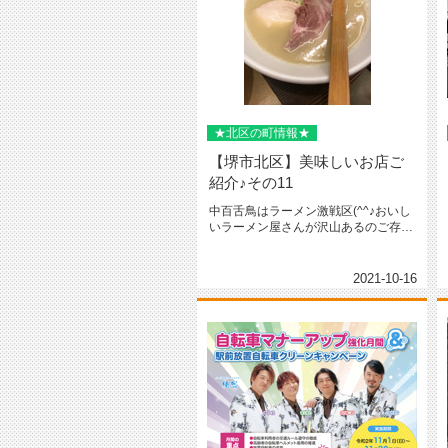
★北区の町情報★
【堺市北区】美味しいお店ご
紹介♪その11
中百舌鳥はラーメン激戦区(^^♪おいし
いラーメン屋さんが沢山あるのご存じ
ですか？あまりに沢山あるので...
2021-10-16