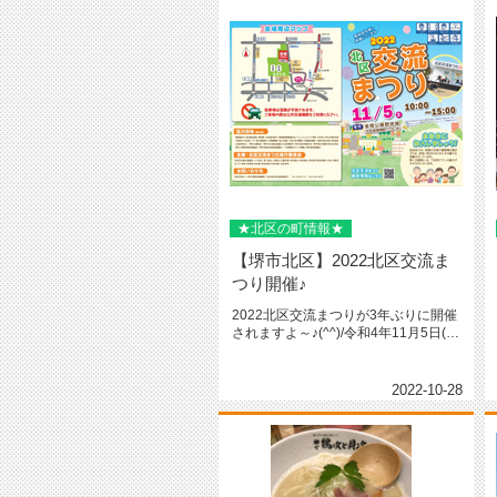
★北区の町情報★
【堺市北区】2022北区交流ま
つり開催♪
2022北区交流まつりが3年ぶりに開催
されますよ～♪(^^)/令和4年11月5日(土
曜) 午前10時...
2022-10-28