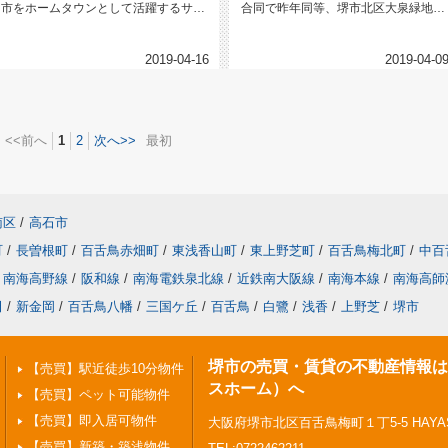
市をホームタウンとして活躍するサッ
合同で昨年同等、堺市北区大泉緑地で
カートップリーグに所属する「セレ...
お花見をしました♪(*'▽...
2019-04-16
2019-04-0
<<前へ
1
2
次へ>>
最初
南区
/
高石市
町
/
長曽根町
/
百舌鳥赤畑町
/
東浅香山町
/
東上野芝町
/
百舌鳥梅北町
/
中百
南海高野線
/
阪和線
/
南海電鉄泉北線
/
近鉄南大阪線
/
南海本線
/
南海高師
田
/
新金岡
/
百舌鳥八幡
/
三国ケ丘
/
百舌鳥
/
白鷺
/
浅香
/
上野芝
/
堺市
堺市の売買・賃貸の不動産情報はPi
【売買】駅近徒歩10分物件
スホーム）へ
【売買】ペット可能物件
【売買】即入居可物件
大阪府堺市北区百舌鳥梅町１丁5-5 HAYASHI
【売買】新築・築浅物件