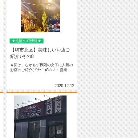
★北区の町情報★
【堺市北区】美味しいお店ご
紹介♪その8
今回は、なかもず界隈の女子に人気の
お店のご紹介( *´艸｀)G８３１営業時
間／ランチ11:30～15...
4
2020-12-12