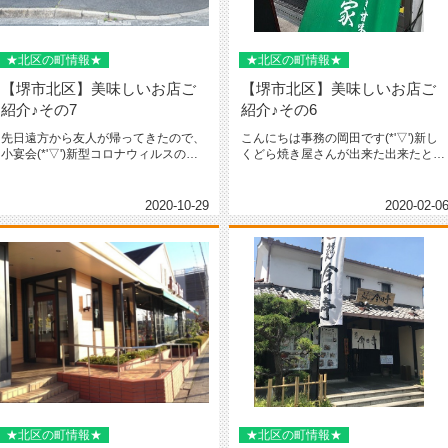
★北区の町情報★
★北区の町情報★
【堺市北区】美味しいお店ご
【堺市北区】美味しいお店ご
紹介♪その7
紹介♪その6
先日遠方から友人が帰ってきたので、
こんにちは事務の岡田です(*'▽')新し
小宴会(*'▽')新型コロナウィルスの中
くどら焼き屋さんが出来た出来たとは
でしたが、ソーシャルディス...
SNSで噂になってたお店♪...
2020-10-29
2020-02-0
★北区の町情報★
★北区の町情報★