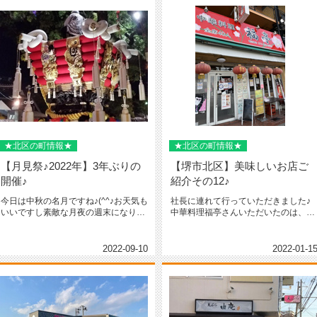
★北区の町情報★
★北区の町情報★
【月見祭♪2022年】3年ぶりの
【堺市北区】美味しいお店ご
開催♪
紹介その12♪
今日は中秋の名月ですね♪(^^♪お天気も
社長に連れて行っていただきました♪
いいですし素敵な月夜の週末になりそ
中華料理福亭さんいただいたのは、日
うですよ。そして弊社がござ...
替わりラーメン定食♪私は台湾ラー...
2022-09-10
2022-01-1