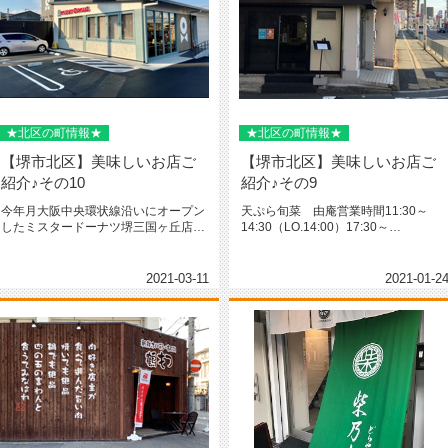
★北区の町情報★
★北区の町情報★
【堺市北区】美味しいお店ご
【堺市北区】美味しいお店ご
紹介♪その10
紹介♪その9
今年月大阪中央環状線沿いにオープン
天ぷら旬菜 由庵営業時間11:30～
したミスタードーナツ堺三国ヶ丘店堺
14:30（LO.14:00）17:30～
初じゃないですかね？ドライブスル...
23:30（LO.23...
2021-03-11
2021-01-2