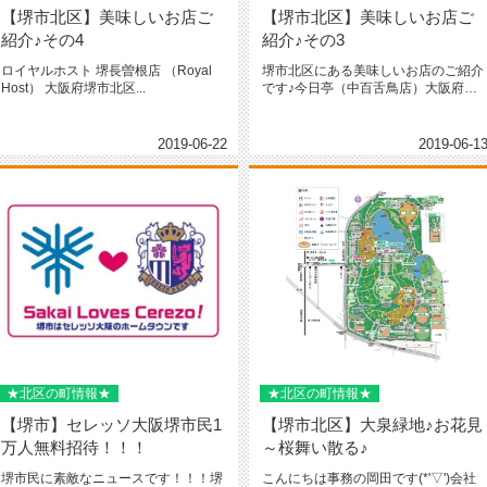
【堺市北区】美味しいお店ご
【堺市北区】美味しいお店ご
紹介♪その4
紹介♪その3
ロイヤルホスト 堺長曽根店 （Royal
堺市北区にある美味しいお店のご紹介
Host） 大阪府堺市北区...
です♪今日亭（中百舌鳥店）大阪府堺
市北区百舌鳥梅町１丁-１５-５（...
2019-06-22
2019-06-1
★北区の町情報★
★北区の町情報★
【堺市】セレッソ大阪堺市民1
【堺市北区】大泉緑地♪お花見
万人無料招待！！！
～桜舞い散る♪
堺市民に素敵なニュースです！！！堺
こんにちは事務の岡田です(*'▽')会社