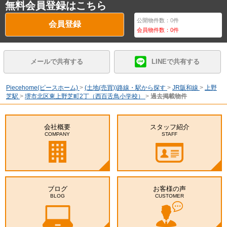
無料会員登録はこちら
公開物件数：
0
件
会員登録
会員物件数：
0
件
メールで共有する
LINEで共有する
Piecehome(ピースホーム)
>
(土地(売買))路線・駅から探す
>
JR阪和線
>
上野
芝駅
>
堺市北区東上野芝町2丁（西百舌鳥小学校）
>
過去掲載物件
会社概要
スタッフ紹介
COMPANY
STAFF
ブログ
お客様の声
BLOG
CUSTOMER