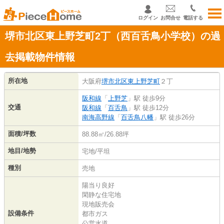
ログイン
お問合せ
電話する
堺市北区東上野芝町2丁（西百舌鳥小学校）の過
去掲載物件情報
所在地
大阪府
堺市北区
東上野芝町
２丁
阪和線
「
上野芝
」駅 徒歩9分
交通
阪和線
「
百舌鳥
」駅 徒歩12分
南海高野線
「
百舌鳥八幡
」駅 徒歩26分
面積/坪数
88.88㎡/26.88坪
地目/地勢
宅地/平坦
種別
売地
陽当り良好
閑静な住宅地
現地販売会
設備条件
都市ガス
公営水道