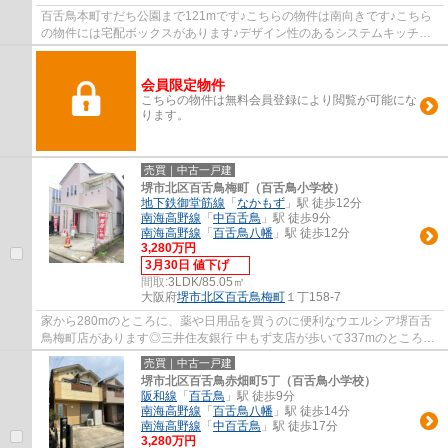
百舌鳥本町すだち公園まで121mです♪こちらの物件は南向きです♪こちら
の物件には宅配ボックスがあります♪デザイン性のあるシステムキッチン
付きなので、キッチンがお洒落なスペースにな...
会員限定物件
こちらの物件は無料会員登録により閲覧が可能にな
ります。
売買｜中古一戸建
堺市北区百舌鳥梅町（百舌鳥小学校）
地下鉄御堂筋線
「
なかもず
」駅 徒歩12分
南海高野線
「
中百舌鳥
」駅 徒歩9分
南海高野線
「
百舌鳥八幡
」駅 徒歩12分
3,280万円
3月30日 値下げ
間取:
3LDK/85.05㎡
大阪府
堺市北区
百舌鳥梅町
１丁158-7
家から280mのところに、薬や日用品を買うのに便利なウエルシア堺百舌
鳥梅町店があります◎三井住友銀行 中もず支店が歩いて337mのところに
あります◎Piece Homeで不動産を購入するのであ...
売買｜中古一戸建
堺市北区百舌鳥赤畑町5丁（百舌鳥小学校）
阪和線
「
百舌鳥
」駅 徒歩9分
南海高野線
「
百舌鳥八幡
」駅 徒歩14分
南海高野線
「
中百舌鳥
」駅 徒歩17分
3,280万円