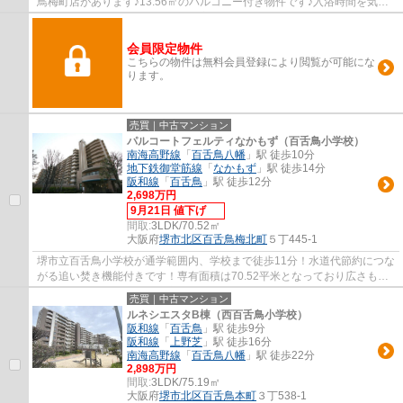
鳥梅町店があります♪13.56㎡のバルコニー付き物件です♪入浴時間を気に
する必要のない追焚機能のある浴室です♪マイ...
会員限定物件
こちらの物件は無料会員登録により閲覧が可能にな
ります。
売買｜中古マンション
パルコートフェルティなかもず（百舌鳥小学校）
南海高野線
「
百舌鳥八幡
」駅 徒歩10分
地下鉄御堂筋線
「
なかもず
」駅 徒歩14分
阪和線
「
百舌鳥
」駅 徒歩12分
2,698万円
9月21日 値下げ
間取:
3LDK/70.52㎡
大阪府
堺市北区
百舌鳥梅北町
５丁445-1
堺市立百舌鳥小学校が通学範囲内、学校まで徒歩11分！水道代節約につな
がる追い焚き機能付きです！専有面積は70.52平米となっており広さも十
分ではないでしょうか！堺市北区にある南海...
売買｜中古マンション
ルネシエスタB棟（西百舌鳥小学校）
阪和線
「
百舌鳥
」駅 徒歩9分
阪和線
「
上野芝
」駅 徒歩16分
南海高野線
「
百舌鳥八幡
」駅 徒歩22分
2,898万円
間取:
3LDK/75.19㎡
大阪府
堺市北区
百舌鳥本町
３丁538-1