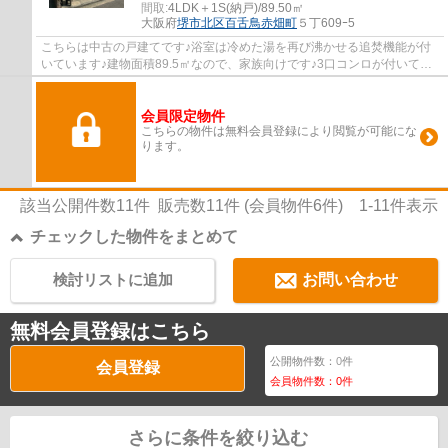
間取:
4LDK＋1S(納戸)/89.50㎡
大阪府
堺市北区
百舌鳥赤畑町
５丁609ｰ5
こちらは中古の戸建てです♪浴室は冷めた湯を再び沸かせる追焚機能が付
いています♪建物面積89.5㎡なので、家族向けです♪3口コンロが付いてい
るので、同時にたくさん料理できるので毎日...
会員限定物件
こちらの物件は無料会員登録により閲覧が可能にな
ります。
該当公開件数
11
件 販売数
11
件 (会員物件
6
件)
1-11
件表示
チェックした物件をまとめて
検討リストに追加
お問い合わせ
無料会員登録はこちら
公開物件数：
0
件
会員登録
会員物件数：
0
件
さらに条件を絞り込む