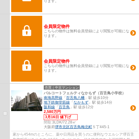
ります。
会員限定物件
こちらの物件は無料会員登録により閲覧が可能にな
ります。
会員限定物件
こちらの物件は無料会員登録により閲覧が可能にな
ります。
売買｜中古マンション
パルコートフェルティなかもず（百舌鳥小学校）
南海高野線
「
百舌鳥八幡
」駅 徒歩10分
地下鉄御堂筋線
「
なかもず
」駅 徒歩14分
阪和線
「
百舌鳥
」駅 徒歩12分
2,580万円
3月16日 値下げ
間取:
3LDK/72.28㎡
大阪府
堺市北区
百舌鳥梅北町
５丁445-1
家から454mのところに、薬や日用品を買うのに便利なウエルシア堺百舌