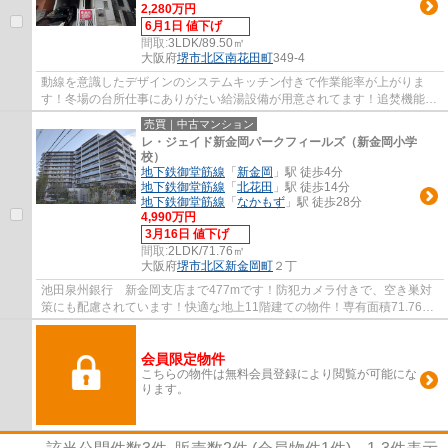
2,280万円
6月1日 値下げ
間取:
3LDK/89.50㎡
大阪府
堺市北区
南花田町
349-4
動線を意識したデザインのシステムキッチン付きで作業能率が上がりま
す！冬場の台所仕事にありがたい給湯設備が用意されてます！追焚機能の
ある浴室のでお湯が冷めてしまっても安心で...
売買｜中古マンション
レ・ジェイド新金岡パークフィールズ（新金岡小学
校）
地下鉄御堂筋線
「
新金岡
」駅 徒歩4分
地下鉄御堂筋線
「
北花田
」駅 徒歩14分
地下鉄御堂筋線
「
なかもず
」駅 徒歩28分
4,990万円
3月16日 値下げ
間取:
2LDK/71.76㎡
大阪府
堺市北区
新金岡町
２丁
池田泉州銀行 新金岡支店まで477mです！防犯カメラ付きで、空き巣対
策にも配慮されています！快適な地上11階建ての物件！専有面積71.76平
米で広々している物件です！Piece Homeがお客...
会員限定物件
こちらの物件は無料会員登録により閲覧が可能にな
ります。