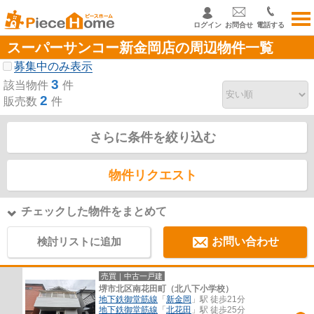
ログイン
お問合せ
電話する
スーパーサンコー新金岡店の周辺物件一覧
募集中のみ表示
3
該当物件
件
2
販売数
件
さらに条件を絞り込む
物件リクエスト
チェックした物件をまとめて
検討リストに追加
お問い合わせ
売買｜中古一戸建
堺市北区南花田町（北八下小学校）
地下鉄御堂筋線
「
新金岡
」駅 徒歩21分
地下鉄御堂筋線
「
北花田
」駅 徒歩25分