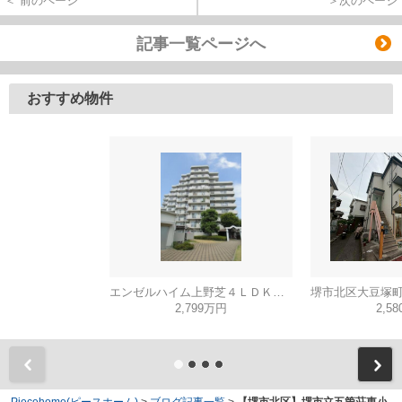
＜ 前のページ
＞次のページ
記事一覧ページへ
おすすめ物件
エンゼルハイム上野芝４ＬＤＫ（西百舌鳥小学校）
2,799万円
2,5
Piecehome(ピースホーム)
>
ブログ記事一覧
>
【堺市北区】堺市立五箇荘東小