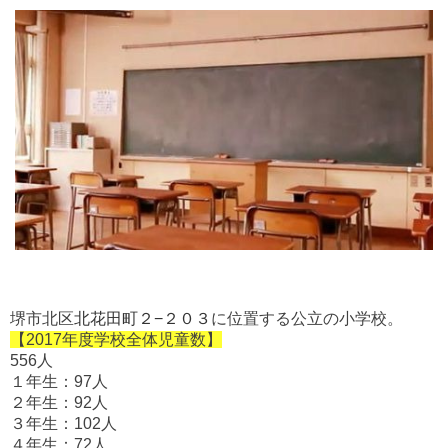
堺市北区
北花田町２−２０３
に位置する公立の小学校。
【2017年度学校全体児童数】
556人
１年生：97人
２年生：92人
３年生：102人
４年生：72人