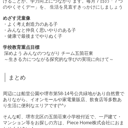
けることが、学力向上につながり ます。毎月７日の「７つ
のやくそくデー」を、 生活を見直すきっかけにしましょう
めざす児童像
・よく考え創造力のある子
・みんなと仲良く思いやりのある子
・健康で最後までやりぬく子
学校教育重点目標
深めよう みんなのつながり チーム五箇荘東
～生きる力につながる探究的な学びの実現に向けて～
まとめ
周辺には船堂公園や堺市第58-14号公共緑地があり自然豊で
ありながら、イオンモールや家電量販店、飲食店等多数あ
り生活に便利なエリアです(^^♪
そんな町、堺市北区の五箇荘東小学校付近で、一戸建て・
マンション等をお探しの方は、Piece Home株式会社におま