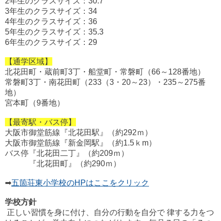
2年生のクラスサイズ：30.7
3年生のクラスサイズ：34
4年生のクラスサイズ：36
5年生のクラスサイズ：35.3
6年生のクラスサイズ：29
【通学区域】
北花田町・蔵前町3丁・船堂町・常磐町（66～128番地）
常磐町3丁・南花田町（233（3・20～23）・235～275番
地）
宮本町（9番地）
【最寄駅・バス停】
大阪市御堂筋線『北花田駅』（約292ｍ）
大阪市御堂筋線『新金岡駅』（約1.5ｋm）
バス停『北花田二丁』（約209ｍ）
『北花田町』（約290ｍ）
➡
五箇荘東小学校のHPはここをクリック
学校方針
正しい習慣を身に付け、自分の行動を自分で 律する力をつ