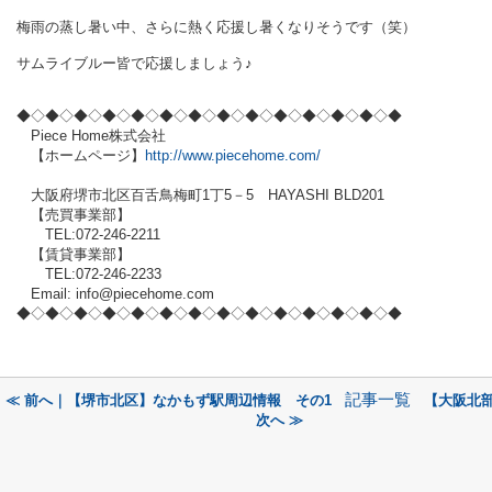
梅雨の蒸し暑い中、さらに熱く応援し暑くなりそうです（笑）
サムライブルー皆で応援しましょう♪
◆◇◆◇◆◇◆◇◆
◇◆◇◆◇◆◇◆
◇◆◇◆◇◆
◇◆◇◆
Piece Home株式会社
【ホームページ】
http://www.piecehome.com/
大阪府堺市北区百舌鳥梅町1丁5－5 HAYASHI BLD201
【売買事業部】
TEL:072-246-2211
【賃貸事業部】
TEL:072-246-2233
Email: info@piecehome.com
◆◇◆◇◆◇◆◇◆
◇◆◇◆◇◆◇◆
◇◆◇◆◇◆
◇◆◇◆
記事一覧
≪ 前へ｜【堺市北区】なかもず駅周辺情報 その1
【大阪北
次へ ≫