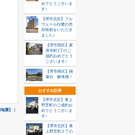
めでとうございま
す♪
【堺市北区】フル
ヴェール白鷺の売
却依頼をいただき
ました♪
【堺市西区】家
原寺町1丁のご
成約おめでとう
ございます♪
【堺市南区】槇
塚台 解体後！
おすすめ記事
【堺市北区】東上
野芝町のご成約お
部地震】｜
めでとうございま
す♪
【堺市北区】東
上野芝町２丁の