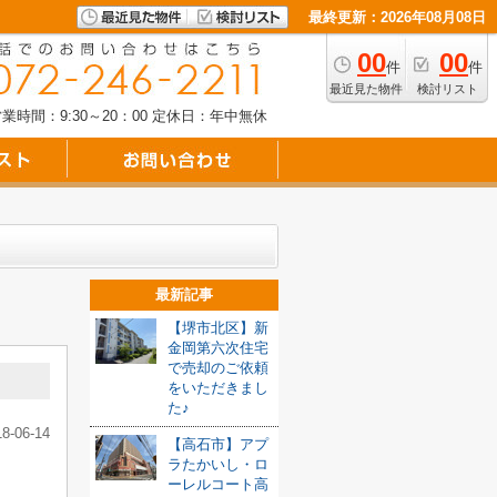
最終更新：2026年08月08日
00
00
件
件
最近見た物件
検討リスト
業時間：9:30～20：00
定休日：年中無休
最新記事
【堺市北区】新
金岡第六次住宅
で売却のご依頼
をいただきまし
た♪
18-06-14
【高石市】アプ
ラたかいし・ロ
ーレルコート高