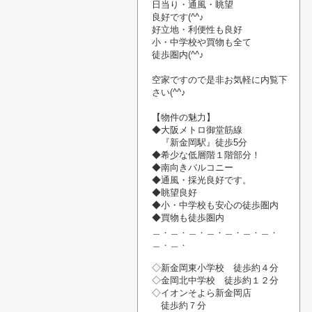
日当り・通風・
眺望
良好です(^^♪
好立地・利便性も良好
小・中学校や
買物
も
全て
徒歩圏内(^^♪
空家です
ので
是非お気軽に内覧
下
さい
(^^♪
【物件の魅力】
◆大阪メトロ御堂筋線
『新金岡駅』
徒歩5分
◆希少な低層階１階部分！
◆南向きバルコニー
◆通風・
採光良好です。
◆眺望良好
◆小・中学校も安心の徒歩圏内
◆買物も徒歩圏内
＿．＿．＿．＿．＿．＿．＿．
＿．＿．
◇新金岡東小学校 徒歩約４分
◇金岡北中学校 徒歩約１２分
◇イオンそよら新金岡店
徒歩約７分