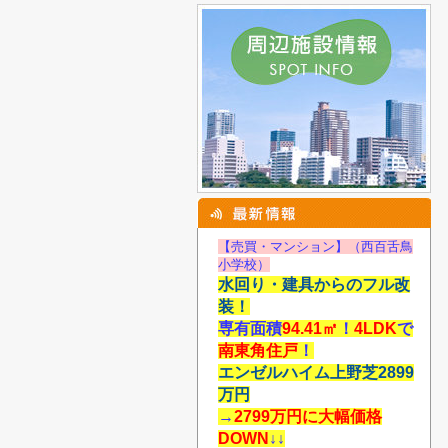
【売買・マンション】（西百舌鳥
小学校）
水回り・建具からのフル改
装！
専有面積
94.41
㎡
！
4LDK
で
南東角住戸
！
エンゼルハイム上野芝2899
万円
→
2799万円に大幅価格
DOWN
↓↓