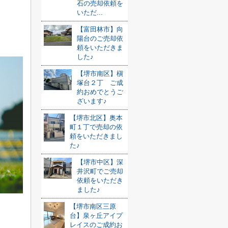
石の売却依頼を
いただ...
【富田林市】向
陽台のご売却依
頼をいただきま
した♪
【堺市南区】槇
塚台２丁 ご成
約おめでとうご
ざいます♪
【堺市北区】奥本
町１丁で売却の依
頼をいただきまし
た♪
【堺市中区】深
井沢町でご売却
依頼をいただき
ました♪
【堺市南区三原
台】泉ヶ丘アイプ
レイスのご成約お