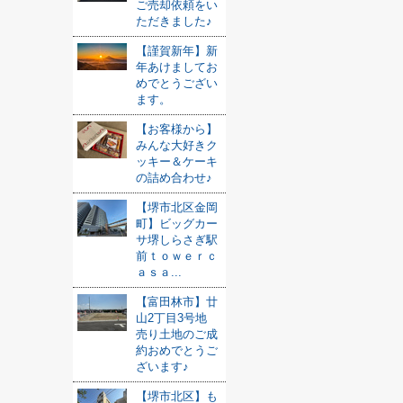
ご売却依頼をい
ただきました♪
【謹賀新年】新
年あけましてお
めでとうござい
ます。
【お客様から】
みんな大好きク
ッキー＆ケーキ
の詰め合わせ♪
【堺市北区金岡
町】ビッグカー
サ堺しらさぎ駅
前ｔｏｗｅｒｃ
ａｓａ...
【富田林市】廿
山2丁目3号地
売り土地のご成
約おめでとうご
ざいます♪
【堺市北区】も