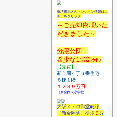
※堺市北区のマンション情報はコ
チラをクリック
～ご売却依頼いた
だきました～
分譲公団！
希少な1階部分♪
【売買】
新金岡４丁３番住宅
８棟１階
１２８０
万円
（新金岡東小学校）
大阪メトロ御堂筋線
『新金岡駅』徒歩
５
分