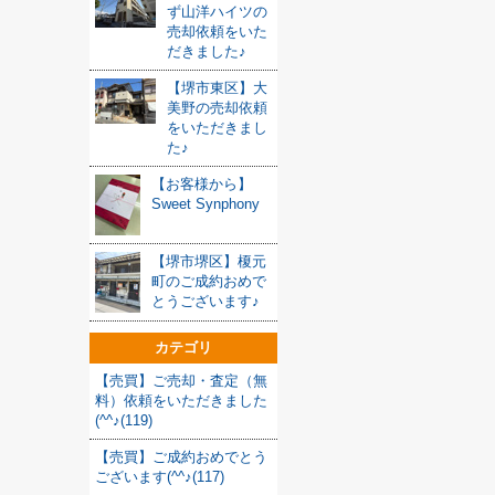
ず山洋ハイツの
売却依頼をいた
だきました♪
【堺市東区】大
美野の売却依頼
をいただきまし
た♪
【お客様から】
Sweet Synphony
【堺市堺区】榎元
町のご成約おめで
とうございます♪
カテゴリ
【売買】ご売却・査定（無
料）依頼をいただきました
(^^♪(119)
【売買】ご成約おめでとう
ございます(^^♪(117)