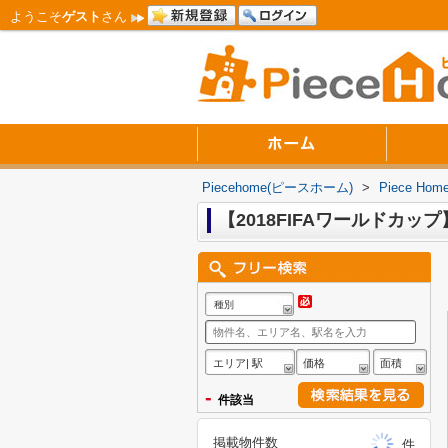
ようこそ
ゲスト
さん
Piecehome(ピースホーム)
>
Piece 
【2018FIFAワールドカップ
種別
エリア| 駅
価格
面積
-
件該当
掲載物件数
件