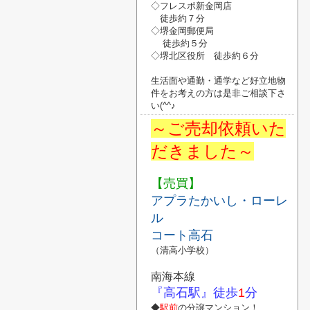
◇フレスポ新金岡店
徒歩約７分
◇堺金岡郵便局
徒歩約５分
◇堺北区役所
徒歩約６分
生活面や通勤・通学など好立地物
件
を
お考えの方は是非ご相談下さ
い
(^^♪
～ご売却依頼いた
だきました～
【売買】
アプラたかいし・ローレ
ル
コート高石
（清高小学校）
南海本線
『高石駅』
徒歩
1
分
◆
駅前
の分譲マンション！