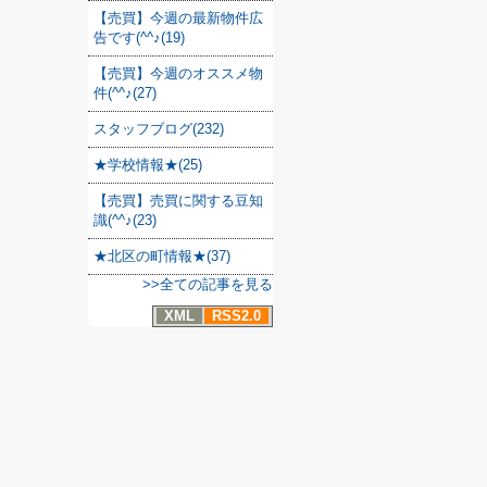
【売買】今週の最新物件広
告です(^^♪(19)
【売買】今週のオススメ物
件(^^♪(27)
スタッフブログ(232)
★学校情報★(25)
【売買】売買に関する豆知
識(^^♪(23)
★北区の町情報★(37)
>>全ての記事を見る
XML
RSS2.0