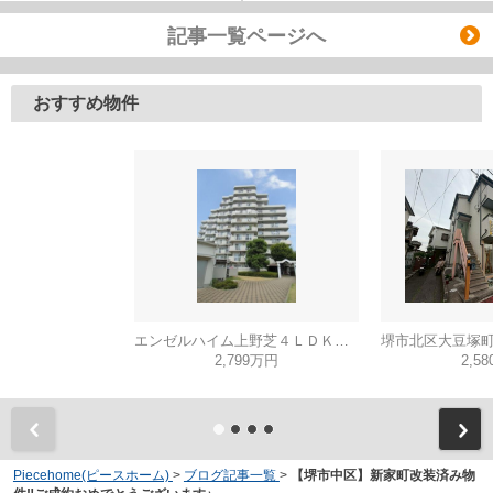
記事一覧ページへ
おすすめ物件
エンゼルハイム上野芝４ＬＤＫ（西百舌鳥小学校）
2,799万円
2,5
Piecehome(ピースホーム)
>
ブログ記事一覧
>
【堺市中区】新家町改装済み物