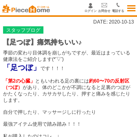
ログイン
お問合せ
電話する
DATE: 2020-10-13
スタッフブログ
【足つぼ】痛気持ちいい♪
季節の変わり目体調を崩しがちですが、最近はまっている
健康法をご紹介します(*'▽')
「足つぼ」
です！！！
「第2の心臓」
ともいわれる足の裏には
約60〜70の反射区
（つぼ）
があり、体のどこかが不調になると足裏のつぼが
かたくなったり、カサカサしたり、押すと痛みを感じたり
します。
自分で押したり、マッサージしに行ったり
最強アイテム使用で踏み踏み！！！
↓
私が購入したのはコレ