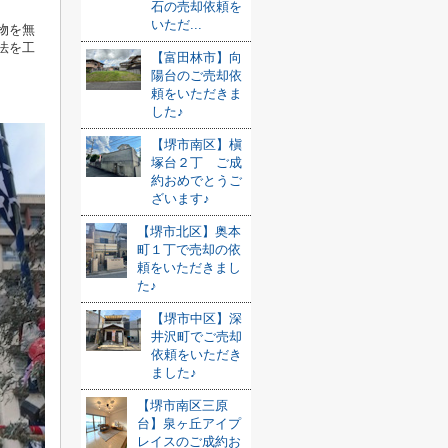
石の売却依頼を
いただ...
物を無
法を工
【富田林市】向
陽台のご売却依
頼をいただきま
した♪
【堺市南区】槇
塚台２丁 ご成
約おめでとうご
ざいます♪
【堺市北区】奥本
町１丁で売却の依
頼をいただきまし
た♪
【堺市中区】深
井沢町でご売却
依頼をいただき
ました♪
【堺市南区三原
台】泉ヶ丘アイプ
レイスのご成約お