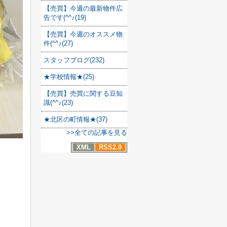
【売買】今週の最新物件広
告です(^^♪(19)
【売買】今週のオススメ物
件(^^♪(27)
スタッフブログ(232)
★学校情報★(25)
【売買】売買に関する豆知
識(^^♪(23)
★北区の町情報★(37)
>>全ての記事を見る
XML
RSS2.0