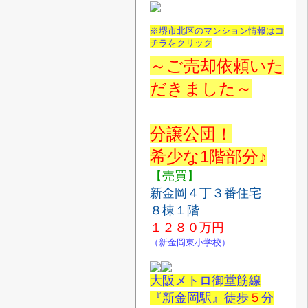
※堺市北区のマンション情報はコ
チラをクリック
～ご売却依頼いた
だきました～
分譲公団！
希少な1階部分♪
【売買】
新金岡４丁３番住宅
８棟１階
１２８０
万円
（新金岡東小学校）
大阪メトロ御堂筋線
『新金岡駅』徒歩
５
分