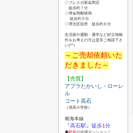
◇フレスポ新金岡店
徒歩約７分
◇堺金岡郵便局
徒歩約５分
◇堺北区役所
徒歩約６分
生活面や通勤・通学など好立地物
件
を
お考えの方は是非ご相談下さ
い
(^^♪
～ご売却依頼いた
だきました～
【売買】
アプラたかいし・ローレ
ル
コート高石
（清高小学校）
南海本線
『高石駅』
徒歩
1
分
◆
駅前
の分譲マンション！