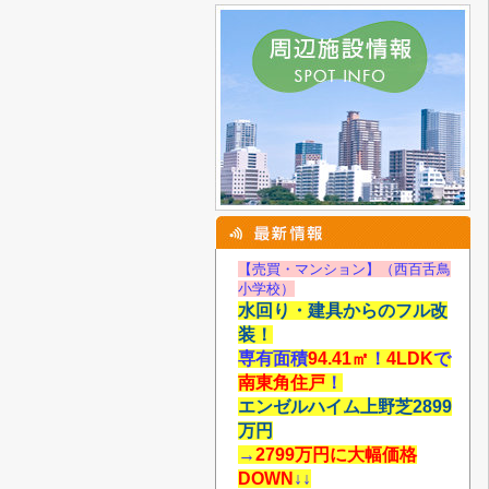
【売買・マンション】（西百舌鳥
小学校）
水回り・建具からのフル改
装！
専有面積
94.41
㎡
！
4LDK
で
南東角住戸
！
エンゼルハイム上野芝2899
万円
→
2799万円に大幅価格
DOWN
↓↓