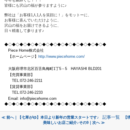
今年も鯛みくじ！！！
皆様にも沢山の福が参りますように♪
弊社は「お客様1人1人を笑顔に！」をモットーに、
お客様に喜んでいただけように、
沢山の福をお届けできるように、
日々精進して参ります♪
◆◇◆◇◆◇◆◇◆
◇◆◇◆◇◆◇◆
◇◆◇◆◇◆
◇◆◇◆
Piece Home株式会社
【ホームページ】
http://www.piecehome.com/
大阪府堺市北区百舌鳥梅町1丁5－5 HAYASHI BLD201
【売買事業部】
TEL:072-246-2211
【賃貸事業部】
TEL:072-246-2233
Email: info@piecehome.com
◆◇◆◇◆◇◆◇◆
◇◆◇◆◇◆◇◆
◇◆◇◆◇◆
◇◆◇◆
記事一覧
≪ 前へ｜【七草がゆ】本日より新年の営業スタートです♪
【
美味しいお店ご紹介♪その9｜次へ ≫