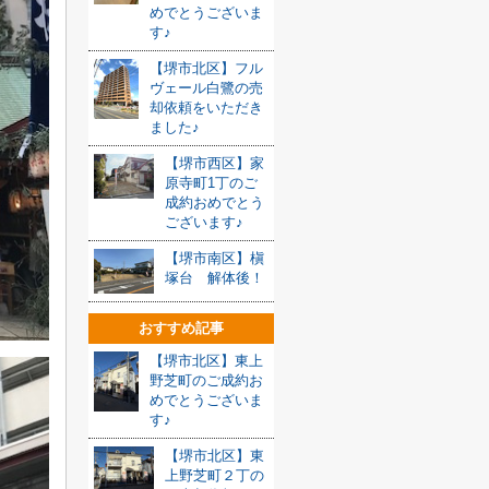
めでとうございま
す♪
【堺市北区】フル
ヴェール白鷺の売
却依頼をいただき
ました♪
【堺市西区】家
原寺町1丁のご
成約おめでとう
ございます♪
【堺市南区】槇
塚台 解体後！
おすすめ記事
【堺市北区】東上
野芝町のご成約お
めでとうございま
す♪
【堺市北区】東
上野芝町２丁の