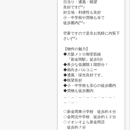
日当り・通風・
眺望
良好です(^^♪
好立地・利便性も良好
小・中学校や
買物
も
全て
徒歩圏内(^^♪
空家です
ので
是非お気軽に内覧
下
さい
(^^♪
【物件の魅力】
◆大阪メトロ御堂筋線
『新金岡駅』
徒歩5分
◆希少な低層階１階部分！
◆南向きバルコニー
◆通風・
採光良好です。
◆眺望良好
◆小・中学校も安心の徒歩圏内
◆買物も徒歩圏内
＿．＿．＿．＿．＿．＿．＿．
＿．＿．
◇新金岡東小学校 徒歩約４分
◇金岡北中学校 徒歩約１２分
◇イオンそよら新金岡店
徒歩約７分