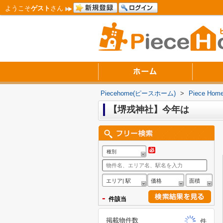
ようこそ
ゲスト
さん
Piecehome(ピースホーム)
>
Piece 
【堺戎神社】今年は
種別
エリア| 駅
価格
面積
-
件該当
掲載物件数
件