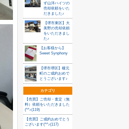
ず山洋ハイツの
売却依頼をいた
だきました♪
【堺市東区】大
美野の売却依頼
をいただきまし
た♪
【お客様から】
Sweet Synphony
【堺市堺区】榎元
町のご成約おめで
とうございます♪
カテゴリ
【売買】ご売却・査定（無
料）依頼をいただきました
(^^♪(119)
【売買】ご成約おめでとう
ございます(^^♪(117)