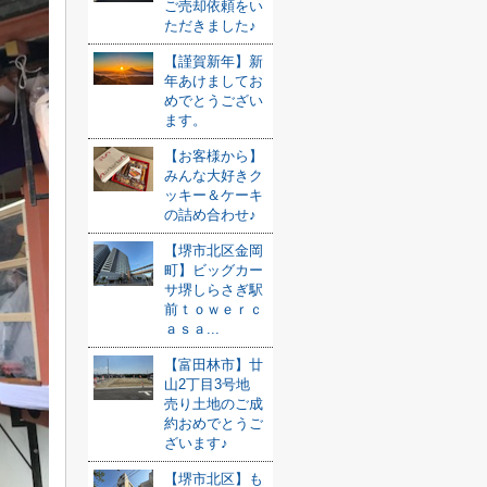
ご売却依頼をい
ただきました♪
【謹賀新年】新
年あけましてお
めでとうござい
ます。
【お客様から】
みんな大好きク
ッキー＆ケーキ
の詰め合わせ♪
【堺市北区金岡
町】ビッグカー
サ堺しらさぎ駅
前ｔｏｗｅｒｃ
ａｓａ...
【富田林市】廿
山2丁目3号地
売り土地のご成
約おめでとうご
ざいます♪
【堺市北区】も