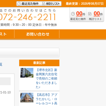
最終更新：2026年08月07日
00
00
件
件
最近見た物件
検討リスト
業時間：9:30～20：00
定休日：年中無休
最新記事
覧
【堺市北区】新
金岡第六次住宅
で売却のご依頼
をいただきまし
た♪
21-01-10
【高石市】アプ
ラたかいし・ロ
ーレルコート高