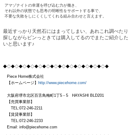
アマゾナイトの幸運を呼び込む力が働き、
それ以外の状態でも思考の明晰性をサポートする事で、
不要な失敗をしにくくしてくれる組み合わせと言えます。
最近すっかり天然石にはまってしまい、あれこれ調べたり
探しながらピンっときては購入してるのでまたご紹介した
いと思います♪
◆◇◆◇◆◇◆◇◆
◇◆◇◆◇◆◇◆
◇◆◇◆◇◆
◇◆◇◆
Piece Home株式会社
【ホームページ】
http://www.piecehome.com/
大阪府堺市北区百舌鳥梅町1丁5－5 HAYASHI BLD201
【売買事業部】
TEL:072-246-2211
【賃貸事業部】
TEL:072-246-2233
Email: info@piecehome.com