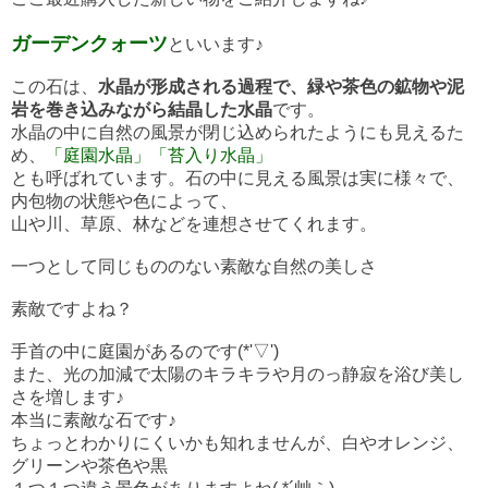
ガーデンクォーツ
といいます♪
この石は、
水晶が形成される過程で、緑や茶色の鉱物や泥
岩を巻き込みながら結晶した水晶
です。
水晶の中に自然の風景が閉じ込められたようにも見えるた
め、
「庭園水晶」「苔入り水晶」
とも呼ばれています。石の中に見える風景は実に様々で、
内包物の状態や色によって、
山や川、草原、林などを連想させてくれます。
一つとして同じもののない素敵な自然の美しさ
素敵ですよね？
手首の中に庭園があるのです(*'▽')
また、光の加減で太陽のキラキラや月のっ静寂を浴び美し
さを増します♪
本当に素敵な石です♪
ちょっとわかりにくいかも知れませんが、白やオレンジ、
グリーンや茶色や黒