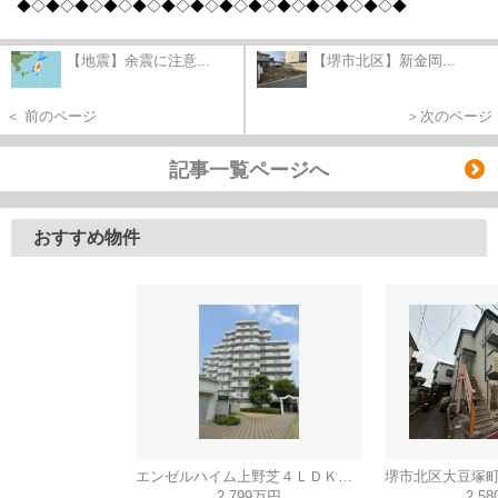
◆◇◆◇◆◇◆◇◆
◇◆◇◆◇◆◇◆
◇◆◇◆◇◆
◇◆◇◆
【地震】余震に注意...
【堺市北区】新金岡...
＜ 前のページ
＞次のページ
記事一覧ページへ
おすすめ物件
エンゼルハイム上野芝４ＬＤＫ（西百舌鳥小学校）
2,799万円
2,5