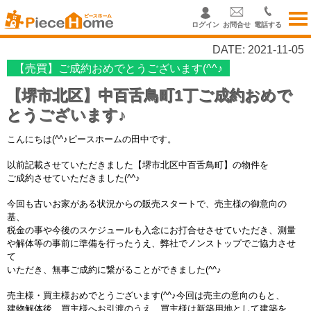
ログイン
お問合せ
電話する
DATE: 2021-11-05
【売買】ご成約おめでとうございます(^^♪
【堺市北区】中百舌鳥町1丁ご成約おめで
とうございます♪
こんにちは(^^♪ピースホームの田中です。
以前記載させていただきました【堺市北区中百舌鳥町】の物件を
ご成約させていただきました(^^♪
今回も古いお家がある状況からの販売スタートで、
売主様の御意向の
基、
税金の事や今後のスケジュールも入念に
お打合せさせていただき、
測量
や解体等の事前に準備を行ったうえ、
弊社でノンストップでご協力させ
て
いただき、無事ご
成約に
繋がることができました(^^♪
売主様・買主様おめでとうございます(^^♪今回は売主の意向のもと、
建物解体後、買主様へお引渡のうえ、買主様は新築用地として建築を