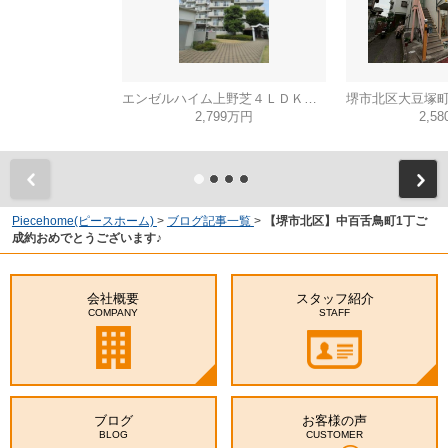
エンゼルハイム上野芝４ＬＤＫ（西百舌鳥小学校）
2,799万円
2,5
Piecehome(ピースホーム)
>
ブログ記事一覧
>
【堺市北区】中百舌鳥町1丁ご
成約おめでとうございます♪
会社概要
スタッフ紹介
COMPANY
STAFF
ブログ
お客様の声
BLOG
CUSTOMER