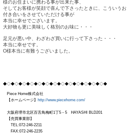
様のお住まいに携わる事が出来た事、
そしてお客様が笑顔で喜んで下さったときに、こういうお
付き合いをさせていただける事が
本当に幸せでございます。
大好物も更に美味しく格別のお味に・・・
足元が悪い中、わざわざ買いに行って下さった・・・
本当に幸せです。
O様本当に有難うございました。
◆◇◆◇◆◇◆◇◆
◇◆◇◆◇◆◇◆
◇◆◇◆◇◆
◇◆◇◆
Piece Home株式会社
【ホームページ】
http://www.piecehome.com/
大阪府堺市北区百舌鳥梅町1丁5－5 HAYASHI BLD201
【売買事業部】
TEL:072-246-2211
FAX:072-246-2235