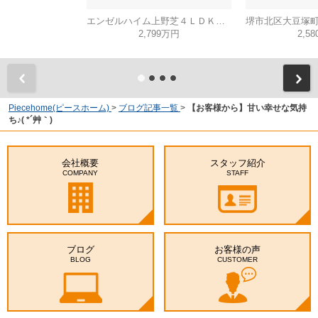
エンゼルハイム上野芝４ＬＤＫ（西百舌鳥小学校）
2,799万円
2,5
Piecehome(ピースホーム)
>
ブログ記事一覧
>
【お客様から】甘い幸せな気持
ち♪( *´艸｀)
会社概要
スタッフ紹介
COMPANY
STAFF
ブログ
お客様の声
BLOG
CUSTOMER