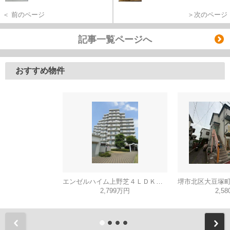
＜ 前のページ
＞次のページ
記事一覧ページへ
おすすめ物件
エンゼルハイム上野芝４ＬＤＫ（西百舌鳥小学校）
2,799万円
2,5