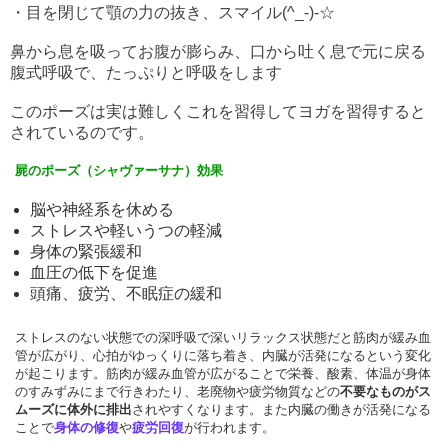
・目を閉じて顎の力の抜き、スマイル(^_-)-☆
鼻から息を吸ってお腹が膨らみ、口から吐く息で元に戻る
腹式呼吸で、たっぷりと呼吸をします
このポーズは実は難しくこれを習得してヨガを習得すると
されているのです。
屍のポーズ（シャヴァーサナ）効果
脳や神経系を休める
ストレスや軽いうつの軽減
身体の緊張緩和
血圧の低下を促進
頭痛、疲労、不眠症の緩和
ストレスのない状態での深呼吸で深いリラックス状態だと筋肉が緩み血
管が広がり、心拍がゆっくりに落ち着き、内臓が活発になるという変化
が起こります。
筋肉が緩み血管が広がることで栄養、酸素、体温が身体
のすみずみにまで行きわたり、老廃物や疲労物質などの
不要なものがス
ムーズに体外に排出
されやすくなります。また内臓の働きが活発になる
ことで
身体の修復
や
疲労回復
が行われます。