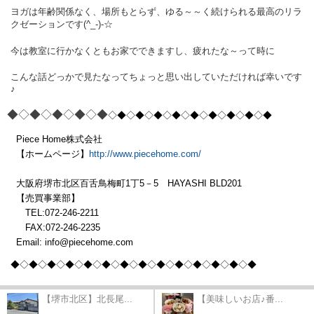
ヨガは年齢関係なく、場所もとらず、ゆる～～く続けられる最高のリラ
クゼーションです(^_-)-☆
今は教室に行かなくともお家でできますし、疲れたな～って時に
こんな話どっかで見たなってちょっと思い出していただければ幸いです
♪
◆◇◆◇◆◇◆◇◆
◇◆◇◆◇◆◇◆
◇◆◇◆◇◆
◇◆◇◆
Piece Home株式会社
【ホームページ】
http://www.piecehome.com/
大阪府堺市北区百舌鳥梅町1丁5－5 HAYASHI BLD201
【売買事業部】
TEL:072-246-2211
FAX:072-246-2235
Email: info@piecehome.com
◆◇◆◇◆◇◆◇◆
◇◆◇◆◇◆◇◆
◇◆◇◆◇◆
◇◆◇◆
【堺市北区】北長尾...
【美味しいお店♪番...