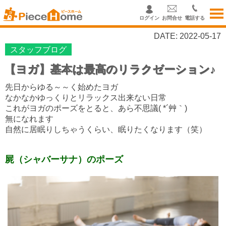
ログイン
お問合せ
電話する
DATE: 2022-05-17
スタッフブログ
【ヨガ】基本は最高のリラクゼーション♪
先日からゆる～～く始めたヨガ
なかなかゆっくりとリラックス出来ない日常
これがヨガのポーズをとると、あら不思議( *´艸｀)
無になれます
自然に居眠りしちゃうくらい、眠りたくなります（笑）
屍（シャバーサナ）のポーズ