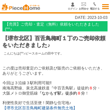
ログイン
お問合せ
電話する
DATE: 2023-10-03
【売買】ご売却・査定（無料）依頼をいただきました
(^^♪
【堺市北区】百舌鳥梅町１丁のご売却依頼
をいただきました♪
こんにちは(^^♪ピースホームの田中です。
この度は売却査定のご依頼及び販売のご依頼をいただき、
ありがとうございます。
今回は３沿線３駅利用可能‼
南海高野線、泉北高速鉄道『中百舌鳥駅』
徒徒約
８
分・
大阪メトロ御堂筋線
『なかもず駅』徒歩約
８
分
！
利便性良好で生活至便！閑静な住宅地♪
【堺市北区百舌鳥梅町建築条件無売土地】