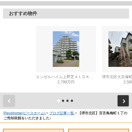
おすすめ物件
エンゼルハイム上野芝４ＬＤＫ（西百舌鳥小学校）
2,799万円
2,5
Piecehome(ピースホーム)
>
ブログ記事一覧
>
【堺市北区】百舌鳥梅町１丁の
ご売却依頼をいただきました♪