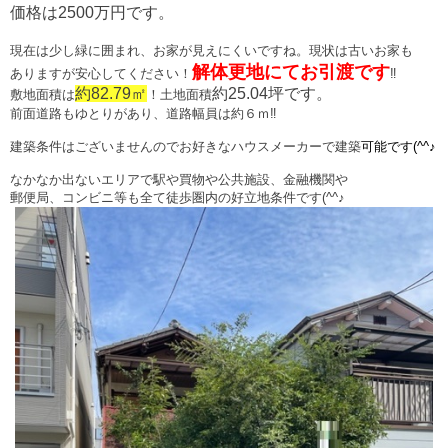
価格は
2500万円
です。
現在は少し緑に囲まれ、お家が見えにくいですね。現状は古いお家も
解体更地にてお引渡
です
ありますが安心してください！
‼
約82.79㎡
約
25.04
坪です。
敷地面積は
！土地面積
前面道路もゆとりがあり、道路幅員は約６ｍ
‼
建築条件はございませんのでお好きなハウスメーカーで建築
可能です(^^♪
なかなか出ないエリアで駅や買物や公共施設、金融機関や
郵便局、コンビニ等も全て徒歩圏内の好立地条件です(^^♪