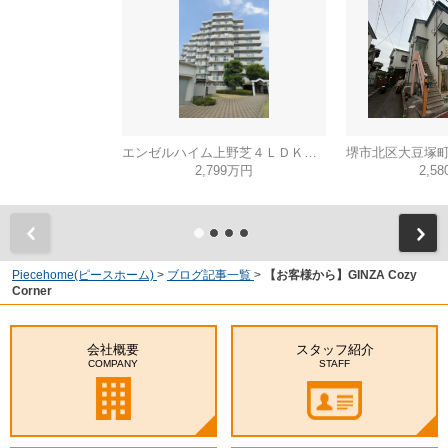
エンゼルハイム上野芝４ＬＤＫ（西百舌鳥小学校）
2,799万円
2,5
Piecehome(ピースホーム)
>
ブログ記事一覧
>
【お客様から】GINZA Cozy
Corner
会社概要
スタッフ紹介
COMPANY
STAFF