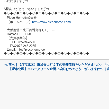
いただきます(^^♪
A様ありがとうございました(^^♪
◆◇◆◇◆◇◆◇◆
◇◆◇◆◇◆◇◆
◇◆◇◆◇◆
◇◆◇◆
Piece Home株式会社
【ホームページ】
http://www.piecehome.com/
大阪府堺市北区百舌鳥梅町1丁5－5
HAYASHI BLD201
【売買事業部】
TEL:072-246-2211
FAX:072-246-2235
Email: info@piecehome.com
◆◇◆◇◆◇◆◇◆
◇◆◇◆◇◆◇◆
◇◆◇◆◇◆
◇◆◇◆
記
≪ 前へ｜【堺市北区】東浅香山町２丁の売却依頼をいただきました♪
【堺市北区】エバーグリーン金岡ご成約おめでとうございます(^^♪｜次