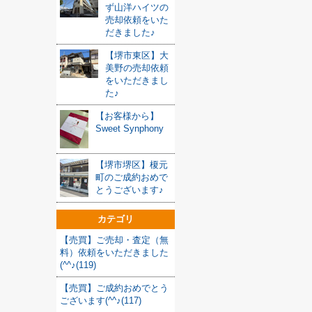
ず山洋ハイツの
売却依頼をいた
だきました♪
【堺市東区】大
美野の売却依頼
をいただきまし
た♪
【お客様から】
Sweet Synphony
【堺市堺区】榎元
町のご成約おめで
とうございます♪
カテゴリ
【売買】ご売却・査定（無
料）依頼をいただきました
(^^♪(119)
【売買】ご成約おめでとう
ございます(^^♪(117)