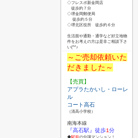
◇フレスポ新金岡店
徒歩約７分
◇堺金岡郵便局
徒歩約５分
◇堺北区役所
徒歩約６分
生活面や通勤・通学など好立地物
件
を
お考えの方は是非ご相談下さ
い
(^^♪
～ご売却依頼いた
だきました～
【売買】
アプラたかいし・ローレ
ル
コート高石
（清高小学校）
南海本線
『高石駅』
徒歩
1
分
◆
駅前
の分譲マンション！