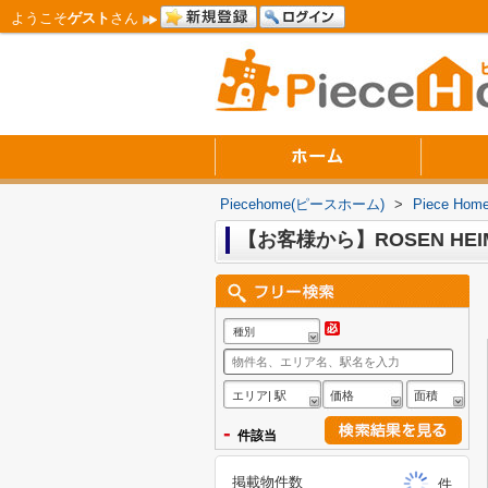
ようこそ
ゲスト
さん
Piecehome(ピースホーム)
>
Piece 
【お客様から】ROSEN HEI
種別
エリア| 駅
価格
面積
-
件該当
掲載物件数
件