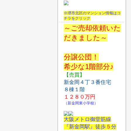
※堺市北区のマンション情報はコ
チラをクリック
～ご売却依頼いた
だきました～
分譲公団！
希少な1階部分♪
【売買】
新金岡４丁３番住宅
８棟１階
１２８０
万円
（新金岡東小学校）
大阪メトロ御堂筋線
『新金岡駅』徒歩
５
分