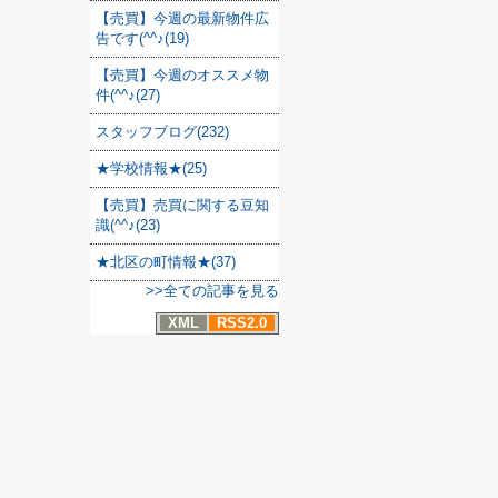
【売買】今週の最新物件広
告です(^^♪(19)
【売買】今週のオススメ物
件(^^♪(27)
スタッフブログ(232)
★学校情報★(25)
【売買】売買に関する豆知
識(^^♪(23)
★北区の町情報★(37)
>>全ての記事を見る
XML
RSS2.0