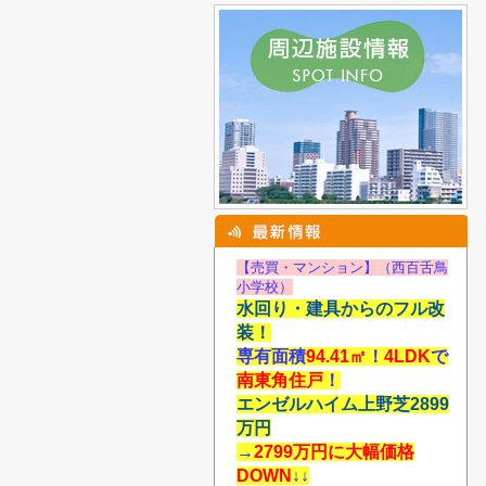
【売買・マンション】（西百舌鳥
小学校）
水回り・建具からのフル改
装！
専有面積
94.41
㎡
！
4LDK
で
南東角住戸
！
エンゼルハイム上野芝2899
万円
→
2799万円に大幅価格
DOWN
↓↓