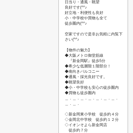
日当り・通風・
眺望
良好です(^^♪
好立地・利便性も良好
小・中学校や
買物
も
全て
徒歩圏内(^^♪
空家です
ので
是非お気軽に内覧
下
さい
(^^♪
【物件の魅力】
◆大阪メトロ御堂筋線
『新金岡駅』
徒歩5分
◆希少な低層階１階部分！
◆南向きバルコニー
◆通風・
採光良好です。
◆眺望良好
◆小・中学校も安心の徒歩圏内
◆買物も徒歩圏内
＿．＿．＿．＿．＿．＿．＿．
＿．＿．
◇新金岡東小学校 徒歩約４分
◇金岡北中学校 徒歩約１２分
◇イオンそよら新金岡店
徒歩約７分