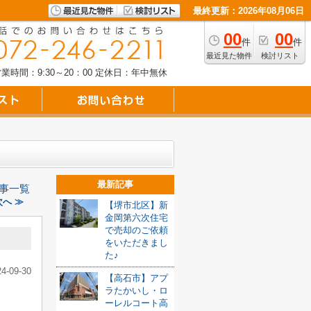
最終更新：2026年08月06日
00
00
件
件
最近見た物件
検討リスト
業時間：9:30～20：00
定休日：年中無休
最新記事
事一覧
へ ≫
【堺市北区】新
金岡第六次住宅
で売却のご依頼
をいただきまし
た♪
24-09-30
【高石市】アプ
ラたかいし・ロ
ーレルコート高