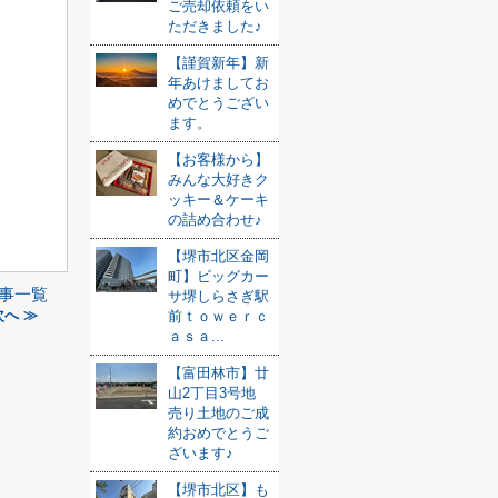
ご売却依頼をい
ただきました♪
【謹賀新年】新
年あけましてお
めでとうござい
ます。
【お客様から】
みんな大好きク
ッキー＆ケーキ
の詰め合わせ♪
【堺市北区金岡
町】ビッグカー
事一覧
サ堺しらさぎ駅
へ ≫
前ｔｏｗｅｒｃ
ａｓａ...
【富田林市】廿
山2丁目3号地
売り土地のご成
約おめでとうご
ざいます♪
【堺市北区】も