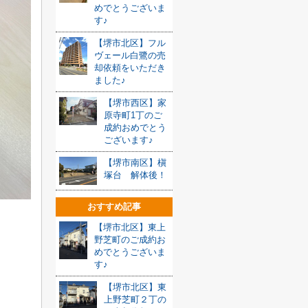
めでとうございま
す♪
【堺市北区】フル
ヴェール白鷺の売
却依頼をいただき
ました♪
【堺市西区】家
原寺町1丁のご
成約おめでとう
ございます♪
【堺市南区】槇
塚台 解体後！
おすすめ記事
【堺市北区】東上
野芝町のご成約お
めでとうございま
す♪
【堺市北区】東
上野芝町２丁の