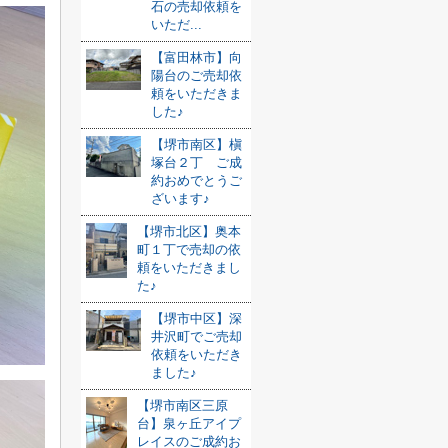
石の売却依頼を
いただ...
【富田林市】向
陽台のご売却依
頼をいただきま
した♪
【堺市南区】槇
塚台２丁 ご成
約おめでとうご
ざいます♪
【堺市北区】奥本
町１丁で売却の依
頼をいただきまし
た♪
【堺市中区】深
井沢町でご売却
依頼をいただき
ました♪
【堺市南区三原
台】泉ヶ丘アイプ
レイスのご成約お