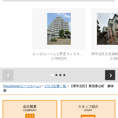
エンゼルハイム上野芝４ＬＤＫ（西百舌鳥小学校）
2,799万円
2,5
Piecehome(ピースホーム)
>
ブログ記事一覧
>
【堺市北区】東浅香山町 解体
後
会社概要
スタッフ紹介
COMPANY
STAFF