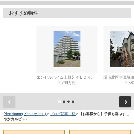
おすすめ物件
エンゼルハイム上野芝４ＬＤＫ（西百舌鳥小学校）
2,799万円
2,5
Piecehome(ピースホーム)
>
ブログ記事一覧
>
【お客様から】子供も喜ぶすこ
やかカルピス♪