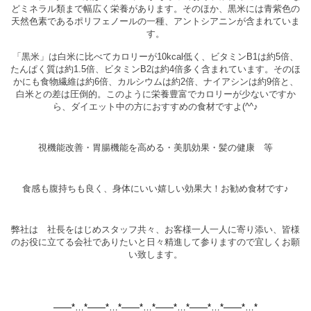
どミネラル類まで幅広く栄養があります。そのほか、黒米には青紫色の
天然色素であるポリフェノールの一種、アントシアニンが含まれていま
す。
「黒米」は白米に比べてカロリーが10kcal低く、ビタミンB1は約5倍、
たんぱく質は約1.5倍、ビタミンB2は約4倍多く含まれています。そのほ
かにも食物繊維は約6倍、カルシウムは約2倍、ナイアシンは約9倍と、
白米との差は圧倒的。このように栄養豊富でカロリーが少ないですか
ら、ダイエット中の方におすすめの食材ですよ(^^♪
視機能改善・胃腸機能を高める・美肌効果・髪の健康 等
食感も腹持ちも良く、身体にいい嬉しい効果大！お勧め食材です♪
弊社は 社長をはじめスタッフ共々、お客様一人一人に寄り添い、皆様
のお役に立てる会社でありたいと日々精進して参りますので宜しくお願
い致します。
——*…*——*…*——*…*——*…*——*…*——*…*