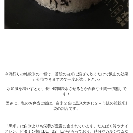
今流行りの雑穀米の一種で、普段の白米に混ぜて炊くだけで沢山の効果
が期待できますので一度お試し下さい♪
水加減を増やすとか、長い時間浸水させるとか面倒な手間一切無しで
す！
因みに、私のお弁当ご飯は、白米２合に黒米大さじ２＋市販の雑穀米1
袋の割合です。
「黒米」は白米よりも栄養が豊富に含まれています。たんぱく質やナイ
アシン、ビタミン類はB1、B2、Eがそろっており、鉄分やカルシウムな