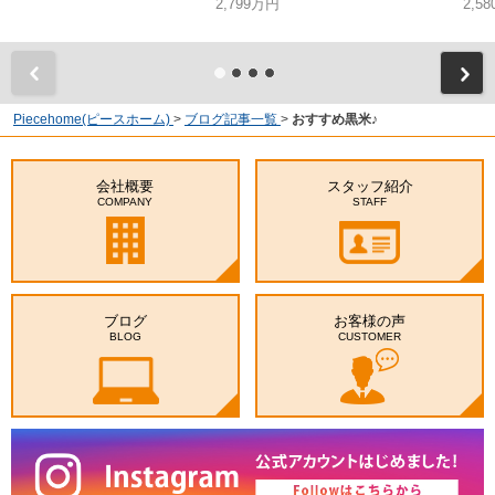
2,799万円
2,5
Piecehome(ピースホーム)
>
ブログ記事一覧
>
おすすめ黒米♪
会社概要
スタッフ紹介
COMPANY
STAFF
ブログ
お客様の声
BLOG
CUSTOMER