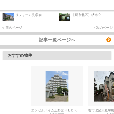
リフォーム見学会
【堺市北区】堺市立...
＜ 前のページ
＞次のページ
記事一覧ページへ
おすすめ物件
エンゼルハイム上野芝４ＬＤＫ（西百舌鳥小学校）