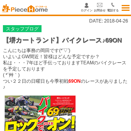
ログイン
お問合せ
電話する
DATE: 2018-04-26
スタッフブログ
【堺カートランド】バイクレース♪69ON
こんにちは事務の岡田です(*'▽')
いよいよGW間近！皆様はどんな予定ですか？
私は・・・7年ほど手伝っておりますTEAMのバイクレース
を予定しております
( *´艸｀)
つい２２日の日曜日も今季初戦
69ON
のレースがありました
♪