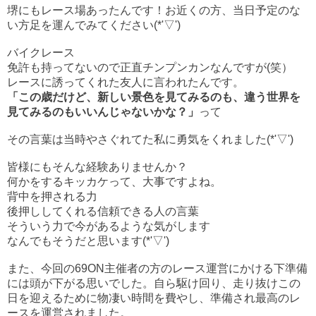
堺にもレース場あったんです！お近くの方、当日予定のな
い方足を運んでみてください(*'▽')
バイクレース
免許も持ってないので正直チンプンカンなんですが(笑）
レースに誘ってくれた友人に言われたんです。
「この歳だけど、新しい景色を見てみるのも、違う世界を
見てみるのもいいんじゃないかな？」
って
その言葉は当時やさぐれてた私に勇気をくれました(*'▽')
皆様にもそんな経験ありませんか？
何かをするキッカケって、大事ですよね。
背中を押される力
後押ししてくれる信頼できる人の言葉
そういう力で今があるような気がします
なんでもそうだと思います(*'▽')
また、今回の69ON主催者の方のレース運営にかける下準備
には頭が下がる思いでした。自ら駆け回り、走り抜けこの
日を迎えるために物凄い時間を費やし、準備され最高のレ
ースを運営されました。