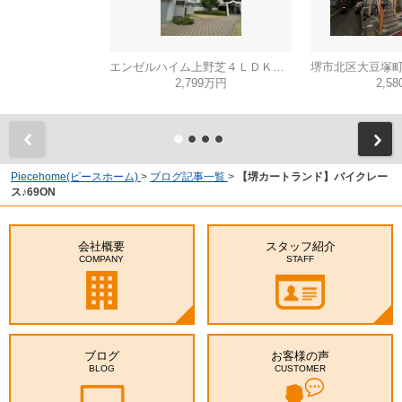
エンゼルハイム上野芝４ＬＤＫ（西百舌鳥小学校）
2,799万円
2,5
Piecehome(ピースホーム)
>
ブログ記事一覧
>
【堺カートランド】バイクレー
ス♪69ON
会社概要
スタッフ紹介
COMPANY
STAFF
ブログ
お客様の声
BLOG
CUSTOMER