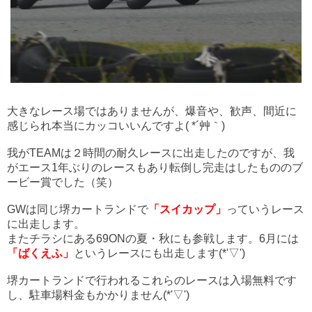
大きなレース場ではありませんが、爆音や、歓声、間近に
感じられ本当にカッコいいんですよ( *´艸｀)
我がTEAMは２時間の耐久レースに出走したのですが、我
がエース1年ぶりのレースもあり転倒し完走はしたもののブ
ービー賞でした（笑）
GWは同じ堺カートランドで
「スイカップ」
っていうレース
に出走します。
またチラシにある69ONの夏・秋にも参戦します。6月には
「ばくえふ」
というレースにも出走します(*'▽')
堺カートランドで行われるこれらのレースは入場無料です
し、駐車場料金もかかりません(*'▽')