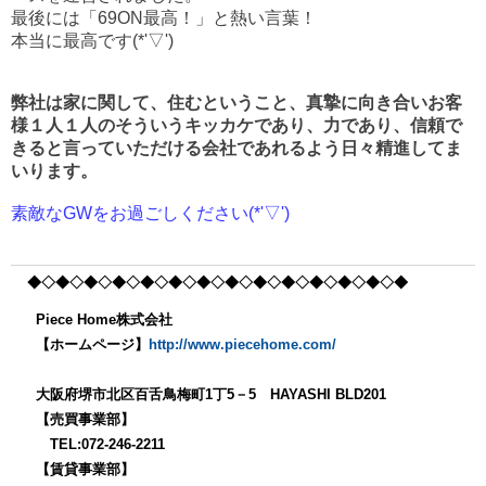
最後には「69ON最高！」と熱い言葉！
本当に最高です(*'▽')
弊社は家に関して、住むということ、真摯に向き合いお客
様１人１人のそういうキッカケであり、力であり、信頼で
きると言っていただける会社であれるよう日々精進してま
いります。
素敵なGWをお過ごしください(*'▽')
◆◇◆◇◆◇◆◇◆
◇◆◇◆◇◆◇◆
◇◆◇◆◇◆
◇◆◇◆
Piece Home株式会社
【ホームページ】
http://www.piecehome.com/
大阪府堺市北区百舌鳥梅町1丁5－5 HAYASHI BLD201
【売買事業部】
TEL:072-246-2211
【賃貸事業部】