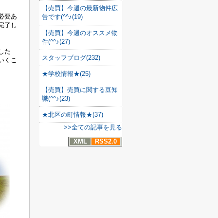
【売買】今週の最新物件広
必要あ
告です(^^♪(19)
完了し
【売買】今週のオススメ物
件(^^♪(27)
した
スタッフブログ(232)
いくこ
★学校情報★(25)
【売買】売買に関する豆知
識(^^♪(23)
★北区の町情報★(37)
>>全ての記事を見る
XML
RSS2.0