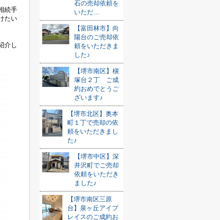
石の売却依頼を
相続手
いただ...
けたい
【富田林市】向
陽台のご売却依
紹介し
頼をいただきま
した♪
【堺市南区】槇
塚台２丁 ご成
約おめでとうご
ざいます♪
【堺市北区】奥本
町１丁で売却の依
頼をいただきまし
た♪
【堺市中区】深
井沢町でご売却
依頼をいただき
ました♪
【堺市南区三原
台】泉ヶ丘アイプ
レイスのご成約お