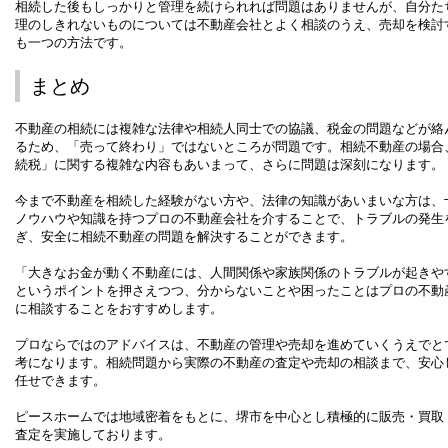
相続した後もしっかりと管理を続けられれば問題はありませんが、自分た
理のしきれないものについては不動産会社とよく相談のうえ、売却を検討
も一つの方法です。
まとめ
不動産の相続には複雑な法律や相続人同士での協議、税金の問題などが絡
るため、「売って終わり」ではないところが問題です。相続不動産の場合
続税」に関する複雑な内容もあいまって、さらに問題は深刻になります。
今まで不動産を相続した経験がない方や、法律の知識があいまいな方は、
ノウハウや知識を持つプロの不動産会社を介することで、トラブルの発生
ぎ、安全に相続不動産の問題を解決することができます。
「大きなお金が動く不動産には、人間関係や家族関係のトラブルが起きや
というポイントを押さえつつ、分からないことや困ったことはプロの不動
に相談することをおすすめします。
プロならではのアドバイスは、不動産の管理や売却を進めていくうえでと
考になります。相続問題から実際の不動産の査定や売却の相談まで、安心
任せできます。
ピースホームでは地域密着をもとに、堺市を中心とし積極的に販売・買取
査定を実施しております。