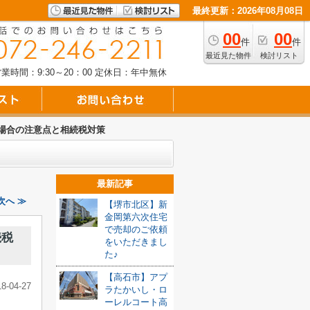
最終更新：2026年08月08日
00
00
件
件
最近見た物件
検討リスト
業時間：9:30～20：00
定休日：年中無休
場合の注意点と相続税対策
最新記事
次へ ≫
【堺市北区】新
金岡第六次住宅
で売却のご依頼
続税
をいただきまし
た♪
【高石市】アプ
18-04-27
ラたかいし・ロ
ーレルコート高