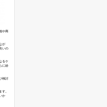
地や商
なが
良いの
なるケ
らに紛
ひ検討
ます。
いか