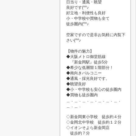
日当り・通風・
眺望
良好です(^^♪
好立地・利便性も良好
小・中学校や
買物
も
全て
徒歩圏内(^^♪
空家です
ので
是非お気軽に内覧
下
さい
(^^♪
【物件の魅力】
◆大阪メトロ御堂筋線
『新金岡駅』
徒歩5分
◆希少な低層階１階部分！
◆南向きバルコニー
◆通風・
採光良好です。
◆眺望良好
◆小・中学校も安心の徒歩圏内
◆買物も徒歩圏内
＿．＿．＿．＿．＿．＿．＿．
＿．＿．
◇新金岡東小学校 徒歩約４分
◇金岡北中学校 徒歩約１２分
◇イオンそよら新金岡店
徒歩約７分