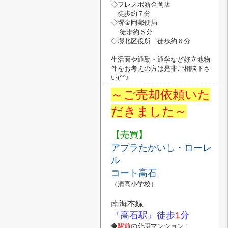
◇フレスポ新金岡店
徒歩約７分
◇堺金岡郵便局
徒歩約５分
◇堺北区役所
徒歩約６分
生活面や通勤・通学など好立地物
件
を
お考えの方は是非ご相談下さ
い
(^^♪
～ご売却依頼いた
だきました～
【売買】
アプラたかいし・ローレ
ル
コート高石
（清高小学校）
南海本線
『高石駅』
徒歩
1
分
◆
駅前
の分譲マンション！