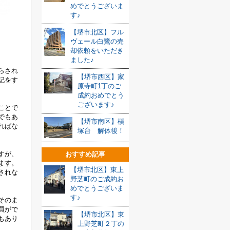
めでとうございま
す♪
【堺市北区】フル
ヴェール白鷺の売
却依頼をいただき
ました♪
らされ
【堺市西区】家
記をす
原寺町1丁のご
成約おめでとう
ございます♪
ことで
でもあ
【堺市南区】槇
ればな
塚台 解体後！
すが、
おすすめ記事
ます。
【堺市北区】東上
されな
野芝町のご成約お
めでとうございま
す♪
そのま
買がで
【堺市北区】東
もあり
上野芝町２丁の