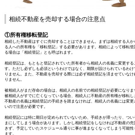
相続不動産を売却する場合の注意点
①所有権移転登記
相続した不動産はすぐに売却することはできません。まずは相続する人か
る人への所有権を「移転登記」する必要があります。相続によって移転登
る場合は「相続登記」とも呼ばれます。
相続登記は、もともと登記されていた所有者から相続人の名義に変更する
す。ただし必ずしも必須というわけではなく、期限が設けられているわけ
りません。また、不動産を売却する際には必ず相続登記を済ませていなけ
りません。
被相続人がまだ存命の場合は、相続人の名前での相続登記が必要になりま
被相続人がすでに亡くなっている場合、相続人に不動産の所有権が移転し
不動産の名義は相続登記の手続きを踏まなければ、相続人の名義には変更
いので注意が必要です。
相続登記には特に期日が定められていないため、手続きが滞ったり、つい
まにしてしまう場合があります。しかし相続登記をしなければ不動産の売
きず、予定していたスケジュール通りに事が進まなくなってしまう可能性
ます。