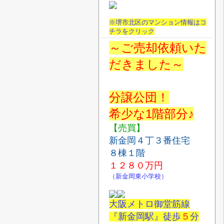
※堺市北区のマンション情報はコ
チラをクリック
～ご売却依頼いた
だきました～
分譲公団！
希少な1階部分♪
【売買】
新金岡４丁３番住宅
８棟１階
１２８０
万円
（新金岡東小学校）
大阪メトロ御堂筋線
『新金岡駅』徒歩
５
分