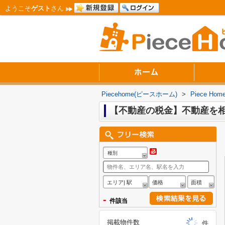
ようこそ
ゲスト
さん
Piecehome(ピースホーム)
>
Piece 
【不動産の税金】不動産を
種別
エリア| 駅
価格
面積
-
件該当
掲載物件数
件