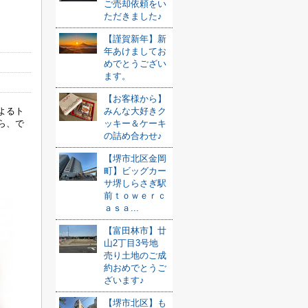
ご売却依頼をい
ただきました♪
【謹賀新年】新
年あけましてお
めでとうござい
ます。
【お客様から】
よるト
みんな大好きク
ら、で
ッキー＆ケーキ
の詰め合わせ♪
【堺市北区金岡
町】ビッグカー
サ堺しらさぎ駅
前ｔｏｗｅｒｃ
ａｓａ...
【富田林市】廿
山2丁目3号地
売り土地のご成
約おめでとうご
ざいます♪
【堺市北区】も