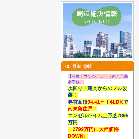
【売買・マンション】（西百舌鳥
小学校）
水回り・建具からのフル改
装！
専有面積
94.41
㎡
！
4LDK
で
南東角住戸
！
エンゼルハイム上野芝2899
万円
→
2799万円に大幅価格
DOWN
↓↓