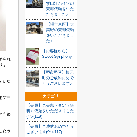
ず山洋ハイツの
売却依頼をいた
だきました♪
【堺市東区】大
美野の売却依頼
をいただきまし
た♪
【お客様から】
Sweet Synphony
められ
りま
【堺市堺区】榎元
町のご成約おめで
ていな
とうございます♪
カテゴリ
る第三
【売買】ご売却・査定（無
料）依頼をいただきました
と印鑑
(^^♪(119)
【売買】ご成約おめでとう
したう
ございます(^^♪(117)