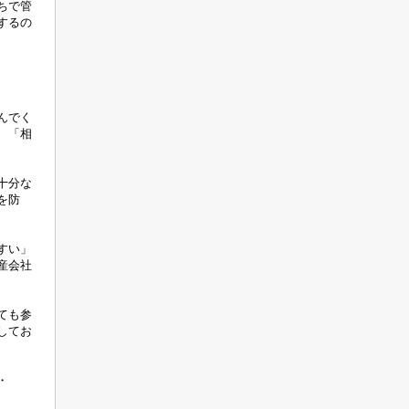
ちで管
するの
んでく
、「相
十分な
を防
すい」
産会社
ても参
してお
・