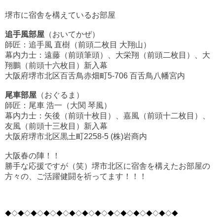
堺市に宿舎を構えているお部屋
追手風部屋
（おいてかぜ）
師匠：追手風 直樹（前頭二枚目 大翔山）
幕内力士：遠藤（前頭筆頭）、大栄翔（前頭二枚目）、
大
翔鵬
（前頭十六枚目）
新入幕
大阪府堺市北区百舌鳥赤畑町5-706 百舌鳥八幡宮内
尾車部屋
（おぐるま）
師匠：尾車 浩一（大関 琴風）
幕内力士：矢後（前頭十枚目）、嘉風（前頭十二枚目）、
友風
（前頭十三枚目）
新入幕
大阪府堺市北区黒土町2258-5 (株)岩商内
大阪春の陣！！
勝手な応援ですが（笑）堺市北区に宿舎を構えたお部屋の
方々の、ご活躍健闘を祈ってます！！！
◆◇◆◇◆◇◆◇◆
◇◆◇◆◇◆◇◆
◇◆◇◆◇◆
◇◆◇◆