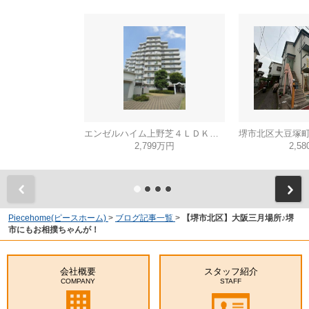
エンゼルハイム上野芝４ＬＤＫ（西百舌鳥小学校）
2,799万円
2,5
Piecehome(ピースホーム)
>
ブログ記事一覧
>
【堺市北区】大阪三月場所♪堺
市にもお相撲ちゃんが！
会社概要
スタッフ紹介
COMPANY
STAFF